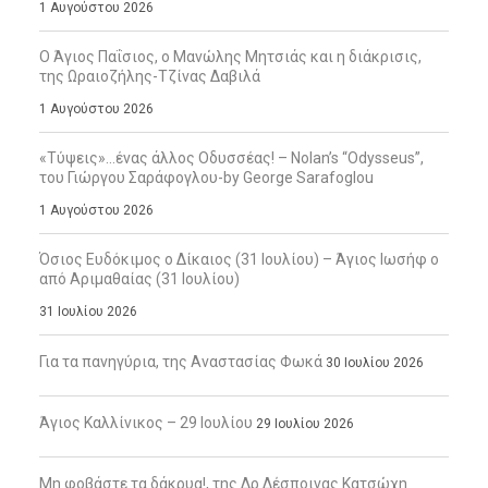
1 Αυγούστου 2026
Ο Άγιος Παΐσιος, ο Μανώλης Μητσιάς και η διάκρισις,
της Ωραιοζήλης-Τζίνας Δαβιλά
1 Αυγούστου 2026
«Τύψεις»…ένας άλλος Οδυσσέας! – Nolan’s “Odysseus”,
του Γιώργου Σαράφογλου-by George Sarafoglou
1 Αυγούστου 2026
Όσιος Ευδόκιμος ο Δίκαιος (31 Ιουλίου) – Άγιος Ιωσήφ ο
από Αριμαθαίας (31 Ιουλίου)
31 Ιουλίου 2026
Για τα πανηγύρια, της Αναστασίας Φωκά
30 Ιουλίου 2026
Άγιος Καλλίνικος – 29 Ιουλίου
29 Ιουλίου 2026
Μη φοβάστε τα δάκρυα!, της Δρ Δέσποινας Κατσώχη