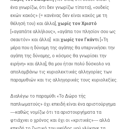
ένα γνωρίζω, ότι δεν γνωρίζω τίποτα), «ουδείς
εκών κακός» (= κανένας δεν είναι κακός με τη
θέλησή του) και άλλα],
χωρίς τον Χριστό
[«αγαπάτε αλλήλους», «αγάπα τον πλησίον σου ως
σεαυτόν» και άλλα] και
χωρίς τον Γκάντι
[«Τη
μέρα που η δύναμη της αγάπης θα υπερνικήσει την
αγάπη της δύναμης, ο κόσμος θα γνωρίσει την
ειρήνη» και άλλα], θα μου ήταν πολύ δύσκολο να
απολαμβάνω τις κυριολεκτικές αλληγορίες των
παραμυθιών και τις αλληγορικές τους κυριολεξίες.
Διαλέγω το παραμύθι «Το Δώρο τής
παπλωματούς» όχι επειδή είναι ένα αριστούργημα
―καθώς νομίζω ότι τα αριστουργήματα τα
φτιάχνει ο χρόνος και όχι οι «κριτικές»― αλλά
επειδή το ζωτικό του ψεύδος μού γλύκανε τα