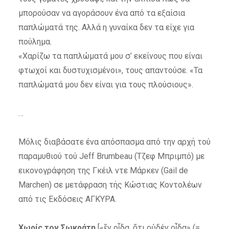
μπορούσαν να αγοράσουν ένα από τα εξαίσια
παπλώματά της. Αλλά η γυναίκα δεν τα είχε για
πούλημα.
«Χαρίζω τα παπλώματά μου σ’ εκείνους που είναι
φτωχοί και δυστυχισμένοι», τους απαντούσε. «Τα
παπλώματά μου δεν είναι για τους πλούσιους».
…
Μόλις διαβάσατε ένα απόσπασμα από την αρχή τού
παραμυθιού τού Jeff Brumbeau (Τζεφ Μπριμπό) με
εικονογράφηση της Γκέιλ ντε Μάρκεν (Gail de
Marchen) σε μετάφραση τής Κώστιας Κοντολέων
από τις Εκδόσεις ΑΓΚΥΡΑ.
Χωρίς τον Σωκράτη
[«ἕν οἶδα, ὅτι οὐδέν οἶδα» (=