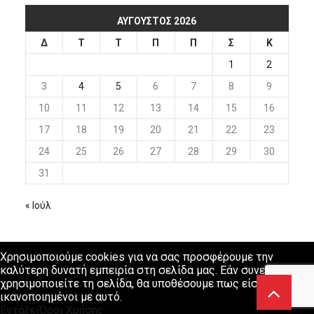
ΑΎΓΟΥΣΤΟΣ 2026
Δ
Τ
Τ
Π
Π
Σ
Κ
1
2
3
4
5
6
7
8
9
10
11
12
13
14
15
16
17
18
19
20
21
22
23
24
25
26
27
28
29
30
31
« Ιούλ
Χρησιμοποιούμε cookies για να σας προσφέρουμε την
καλύτερη δυνατή εμπειρία στη σελίδα μας. Εάν συνεχίσετε να
χρησιμοποιείτε τη σελίδα, θα υποθέσουμε πως είστε
ικανοποιημένοι με αυτό.
Εντάξει
Όροι Χρήσης