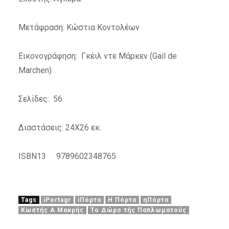
Μετάφραση: Κώστια Κοντολέων
Εικονογράφηση: Γκέιλ ντε Μάρκεν (Gail de
Marchen)
Σελίδες: 56
Διαστάσεις: 24Χ26 εκ.
ISBN13 9789602348765
Tags
iPortagr
iΠόρτα
Η Πόρτα
ηΠόρτα
Κωστής Α Μακρής
Το Δώρο τής Παπλωματούς