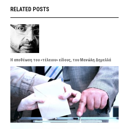
RELATED POSTS
Η αποθέωση του «τέλειου» είδους, του Μανώλη Δημελλά