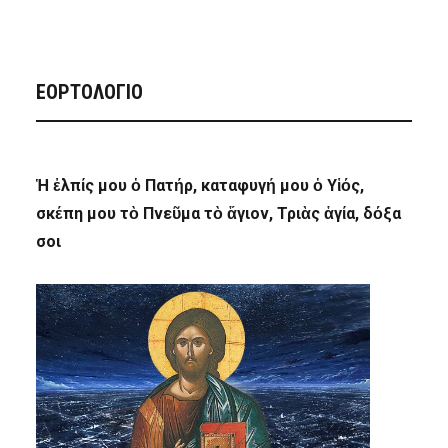
ΕΟΡΤΟΛΟΓΙΟ
Ἡ ἐλπίς μου ὁ Πατήρ, καταφυγή μου ὁ Υἱός,
σκέπη μου τὸ Πνεῦμα τὸ ἅγιον, Τριὰς ἁγία, δόξα
σοι