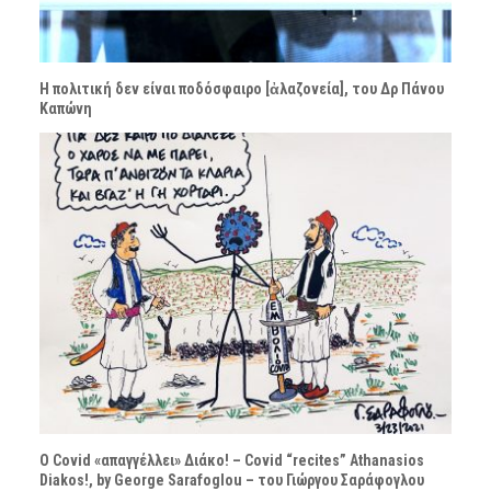
Η πολιτική δεν είναι ποδόσφαιρο [ἀλαζονεία], του Δρ Πάνου
Καπώνη
Ο Covid «απαγγέλλει» Διάκο! – Covid “recites” Athanasios
Diakos!, by George Sarafoglou – του Γιώργου Σαράφογλου