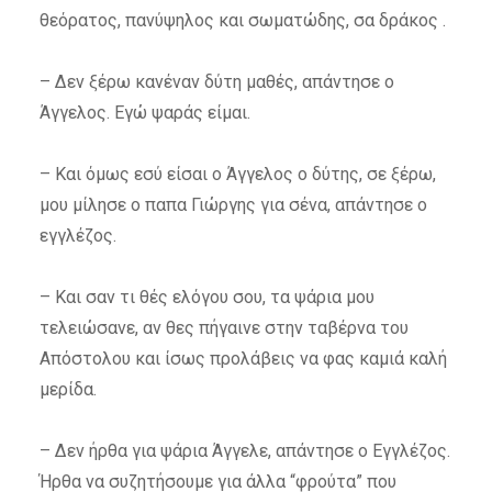
θεόρατος, πανύψηλος και σωματώδης, σα δράκος .
– Δεν ξέρω κανέναν δύτη μαθές, απάντησε ο
Άγγελος. Εγώ ψαράς είμαι.
– Και όμως εσύ είσαι ο Άγγελος ο δύτης, σε ξέρω,
μου μίλησε ο παπα Γιώργης για σένα, απάντησε ο
εγγλέζος.
– Και σαν τι θές ελόγου σου, τα ψάρια μου
τελειώσανε, αν θες πήγαινε στην ταβέρνα του
Απόστολου και ίσως προλάβεις να φας καμιά καλή
μερίδα.
– Δεν ήρθα για ψάρια Άγγελε, απάντησε ο Εγγλέζος.
Ήρθα να συζητήσουμε για άλλα “φρούτα” που