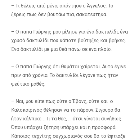
– Τι θέλεις από μένα; απάντησε ο Άγγελος. Το
ξέρεις πως δεν βουτάω πια, σακατεύτηκα.
– Ο παπα Γιώργης μου μίλησε για ένα δακτυλίδι, ένα
χρυσό δακτυλίδι που κάποτε βούτηξες και βρήκες.
Ένα δακτυλίδι με μια θεά πάνω σε ένα πλοίο.
– Ο παπα Γιώργης ότι θυμάται χαίρεται. Αυτό έγινε
πριν από χρόνια. Το δακτυλίδι λέγανε πως ήταν
ψεύτικο μαθές.
– Ναι, μου είπε πως ούτε ο Έβανς, ούτε και ο
Καλοκαιρινός θέλησαν να το πάρουν. Σίγουρα θα
ήταν κάλπικο… Τι τα θες, … έτσι γίνεται συνήθως.
Όπου υπάρχει ζήτηση υπάρχει και η προσφορά.
Κάποιος τεχνίτης συγχωριανός σου θα το έφτιαξε