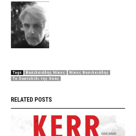
Tags
Βασιλειάδης Νίκος
Νίκος Βασιλειάδης
Το δακτυλίδι της Θεάς
RELATED POSTS