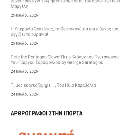
κανείς δεν έχει τολμήσει να ρωτήσει, του Κωνσταντίνου
Μαργέλη
25 Ιουλίου 2026
Η Υπεραγία Θεοτόκος, τα Θεοτοκονύμια και ο ύμνος που
αγγίζει τα ουράνια!
25 Ιουλίου 2026
Pete the Pentagon Clown! Πιτ ο Κλόουν του Πενταγώνου,
του Γιώργου Σαράφογλου-by George Sarafoglou
24 Ιουλίου 2026
Τι μας έκανες Όμηρε … , Του Ηλία Καραβόλια
24 Ιουλίου 2026
ΑΡΘΡΟΓΡΑΦΟΙ ΣΤΗΝ IΠΟΡΤΑ