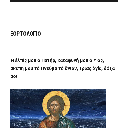
ΕΟΡΤΟΛΟΓΙΟ
Ἡ ἐλπίς μου ὁ Πατήρ, καταφυγή μου ὁ Υἱός,
σκέπη μου τὸ Πνεῦμα τὸ ἅγιον, Τριὰς ἁγία, δόξα
σοι