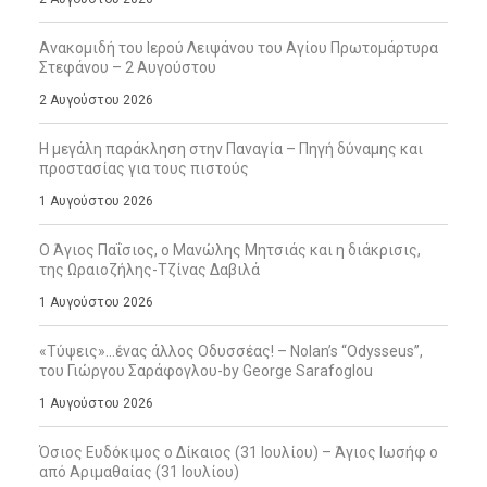
Ανακομιδή του Ιερού Λειψάνου του Αγίου Πρωτομάρτυρα
Στεφάνου – 2 Αυγούστου
2 Αυγούστου 2026
Η μεγάλη παράκληση στην Παναγία – Πηγή δύναμης και
προστασίας για τους πιστούς
1 Αυγούστου 2026
Ο Άγιος Παΐσιος, ο Μανώλης Μητσιάς και η διάκρισις,
της Ωραιοζήλης-Τζίνας Δαβιλά
1 Αυγούστου 2026
«Τύψεις»…ένας άλλος Οδυσσέας! – Nolan’s “Odysseus”,
του Γιώργου Σαράφογλου-by George Sarafoglou
1 Αυγούστου 2026
Όσιος Ευδόκιμος ο Δίκαιος (31 Ιουλίου) – Άγιος Ιωσήφ ο
από Αριμαθαίας (31 Ιουλίου)