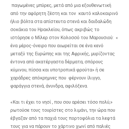
παγωμένες μπύρες, μετά από μια εξουθενωτική
από την αφόρητη ζέστη και τον καυτό καλοκαιρινό
ήλιο βόλτα στα απίστευτα στενά και δαιδαλώδη
σοκάκια του Ηρακλείου, όπως ακριβώς το
ιστόρησε ο Μίλερ στον Κολοσσό του Μαρουσιού: «
ένα μέρος-όνειρο που αιωρείται σε ένα κενό
μεταξύ της Ευρώπης και της Αφρικής, μυρίζοντας
έντονα από ακατέργαστα δέρματα, σπόρους
κύμινου, πίσσα και υποτροπικά φρούτα» ή σε
χαράδρες απόκρημνες που φέρνουν ίλιγγο,
φαράγγια στενά, άνυνδρα, αφιλόξενα.
«Και τι έχει το νησί , που σου αρέσει τόσο πολύ;»
ρωτούσε τους τουρίστες στο λιμάνι, την ώρα που
έβγαζαν από τα παχιά τους πορτοφόλια τα λεφτά
τους για να πάρουν το χάρτινο χωνί από παλιές