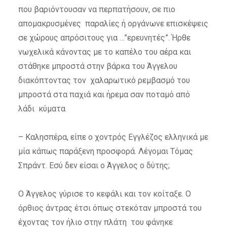
που βαριόντουσαν να περπατήσουν, σε πιο
απομακρυσμένες παραλίες ή οργάνωνε επισκέψεις
σε χώρους απρόσιτους για …”ερευνητές”. Ήρθε
νωχελικά κάνοντας με το καπέλο του αέρα και
στάθηκε μπροστά στην βάρκα του Άγγελου
διακόπτοντας τον χαλαρωτικό ρεμβασμό του
μπροστά στα παχιά και ήρεμα σαν ποταμό από
λάδι κύματα
– Καλησπέρα, είπε ο χοντρός Εγγλέζος ελληνικά με
μία κάπως παράξενη προσφορά. Λέγομαι Τόμας
Σπράντ. Εσύ δεν είσαι ο Άγγελος ο δύτης;
Ο Άγγελος γύρισε το κεφάλι και τον κοίταξε. Ο
όρθιος άντρας έτσι όπως στεκόταν μπροστά του
έχοντας τον ήλιο στην πλάτη του φάνηκε