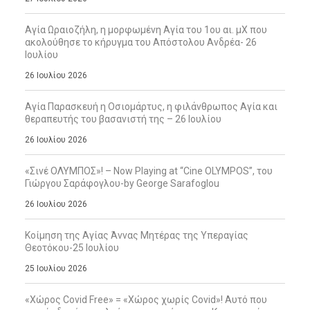
Αγία Ωραιοζήλη, η μορφωμένη Αγία του 1ου αι. μΧ που
ακολούθησε το κήρυγμα του Απόστολου Ανδρέα- 26
Ιουλίου
26 Ιουλίου 2026
Αγία Παρασκευή η Οσιομάρτυς, η φιλάνθρωπος Αγία και
θεραπευτής του βασανιστή της – 26 Ιουλίου
26 Ιουλίου 2026
«Σινέ ΟΛΥΜΠΟΣ»! – Now Playing at “Cine OLYMPOS”, του
Γιώργου Σαράφογλου-by George Sarafoglou
26 Ιουλίου 2026
Κοίμηση της Αγίας Άννας Μητέρας της Υπεραγίας
Θεοτόκου-25 Ιουλίου
25 Ιουλίου 2026
«Χώρος Covid Free» = «Χώρος χωρίς Covid»! Αυτό που