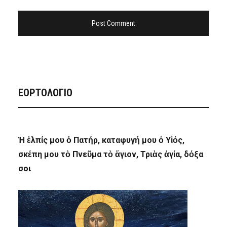
ΕΟΡΤΟΛΟΓΙΟ
Ἡ ἐλπίς μου ὁ Πατήρ, καταφυγή μου ὁ Υἱός,
σκέπη μου τὸ Πνεῦμα τὸ ἅγιον, Τριὰς ἁγία, δόξα
σοι