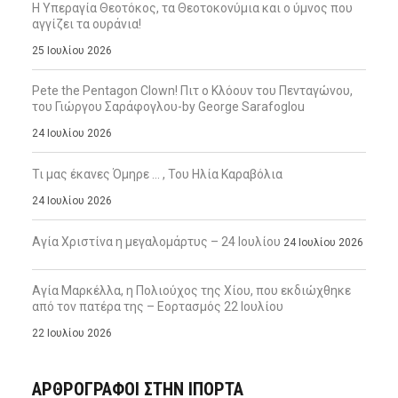
Η Υπεραγία Θεοτόκος, τα Θεοτοκονύμια και ο ύμνος που
αγγίζει τα ουράνια!
25 Ιουλίου 2026
Pete the Pentagon Clown! Πιτ ο Κλόουν του Πενταγώνου,
του Γιώργου Σαράφογλου-by George Sarafoglou
24 Ιουλίου 2026
Τι μας έκανες Όμηρε … , Του Ηλία Καραβόλια
24 Ιουλίου 2026
Αγία Χριστίνα η μεγαλομάρτυς – 24 Ιουλίου
24 Ιουλίου 2026
Αγία Μαρκέλλα, η Πολιούχος της Χίου, που εκδιώχθηκε
από τον πατέρα της – Εορτασμός 22 Ιουλίου
22 Ιουλίου 2026
ΑΡΘΡΟΓΡΑΦΟΙ ΣΤΗΝ IΠΟΡΤΑ