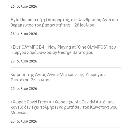
26 Ιουλίου 2026
Αγία Παρασκευή η Οσιομάρτυς, η φιλάνθρωπος Αγία και
θεραπευτής του βασανιστή της – 26 Ιουλίου
26 Ιουλίου 2026
«Σινέ ΟΛΥΜΠΟΣ»! – Now Playing at “Cine OLYMPOS”, του
Γιώργου Σαράφογλου-by George Sarafoglou
26 Ιουλίου 2026
Κοίμηση της Αγίας Άννας Μητέρας της Υπεραγίας
Θεοτόκου-25 Ιουλίου
25 Ιουλίου 2026
«Χώρος Covid Free» = «Χώρος χωρίς Covid»! Αυτό που
κανείς δεν έχει τολμήσει να ρωτήσει, του Κωνσταντίνου
Μαργέλη
25 Ιουλίου 2026