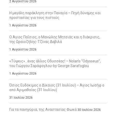
2 Αυγούστου 2026
Η μεγάλη παράκληση στην Παναγία – Πηγή δύναμης και
προστασίας για τους πιστούς
1 Αυγούστου 2026
Ο Άγιος Παΐσιος, ο Μανώλης Μητσιάς και η διάκρισις,
της Ωραιοζήλης-Τζίνας Δαβιλά
1 Αυγούστου 2026
«Τύψεις»…ένας άλλος Οδυσσέας! – Nolan’s “Odysseus”,
του Γιώργου Σαράφογλου-by George Sarafoglou
1 Αυγούστου 2026
Όσιος Ευδόκιμος ο Δίκαιος (31 Ιουλίου) – Άγιος Ιωσήφ ο
από Αριμαθαίας (31 Ιουλίου)
31 Ιουλίου 2026
Για τα πανηγύρια, της Αναστασίας Φωκά
30 Ιουλίου 2026