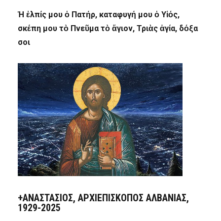
Ἡ ἐλπίς μου ὁ Πατήρ, καταφυγή μου ὁ Υἱός,
σκέπη μου τὸ Πνεῦμα τὸ ἅγιον, Τριὰς ἁγία, δόξα
σοι
+ΑΝΑΣΤΆΣΙΟΣ, ΑΡΧΙΕΠΊΣΚΟΠΟΣ ΑΛΒΑΝΊΑΣ,
1929-2025