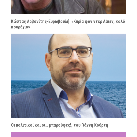
Κώστας Αρβανίτης-Ευρωβουλή: «Κυρία φον ντερ Λάιεν, καλό
κουράγιο»
Οι πολιτικοί και οι… μπαρούφες!, του Γιάννη Κούρτη