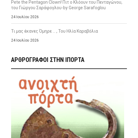
Pete the Pentagon Clown! Πιτ ο Κλόουν του Πενταγώνου,
του Γιώργου Σαράφογλου-by George Sarafoglou
24 Ιουλίου 2026
Τι μας έκανες Όμηρε … , Του Ηλία Καραβόλια
24 Ιουλίου 2026
ΑΡΘΡΟΓΡΑΦΟΙ ΣΤΗΝ IΠΟΡΤΑ