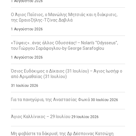
1 Αυγούστου 2026
Ο Άγιος Παΐσιος, ο Μανώλης Μητσιάς και η διάκρισις,
της Ωραιοζήλης-Τζίνας Δαβιλά
1 Αυγούστου 2026
«Τύψεις»…ένας άλλος Οδυσσέας! – Nolan’s “Odysseus”,
του Γιώργου Σαράφογλου-by George Sarafoglou
1 Αυγούστου 2026
Όσιος Ευδόκιμος ο Δίκαιος (31 Ιουλίου) – Άγιος Ιωσήφ ο
από Αριμαθαίας (31 Ιουλίου)
31 Ιουλίου 2026
Για τα πανηγύρια, της Αναστασίας Φωκά
30 Ιουλίου 2026
Άγιος Καλλίνικος – 29 Ιουλίου
29 Ιουλίου 2026
Μη φοβάστε τα δάκρυα!, της Δρ Δέσποινας Κατσώχη