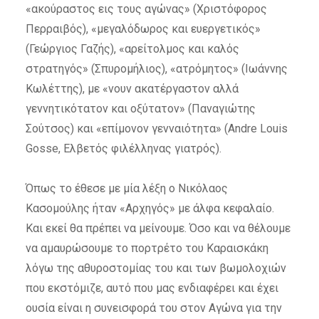
«ακούραστος εις τους αγώνας» (Χριστόφορος
Περραιβός), «μεγαλόδωρος και ευεργετικός»
(Γεώργιος Γαζής), «αρείτολμος και καλός
στρατηγός» (Σπυρομήλιος), «ατρόμητος» (Ιωάννης
Κωλέττης), με «νουν ακατέργαστον αλλά
γεννητικότατον και οξύτατον» (Παναγιώτης
Σούτσος) και «επίμονον γενναιότητα» (Andre Louis
Gosse, Ελβετός φιλέλληνας γιατρός).
Όπως το έθεσε με μία λέξη ο Νικόλαος
Κασομούλης ήταν «Αρχηγός» με άλφα κεφαλαίο.
Και εκεί θα πρέπει να μείνουμε. Όσο και να θέλουμε
να αμαυρώσουμε το πορτρέτο του Καραισκάκη
λόγω της αθυροστομίας του και των βωμολοχιών
που εκστόμιζε, αυτό που μας ενδιαφέρει και έχει
ουσία είναι η συνεισφορά του στον Αγώνα για την