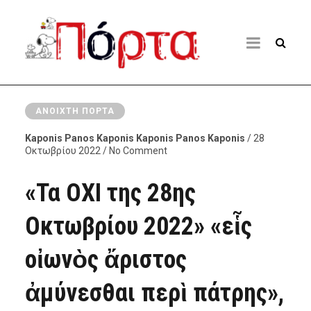
ΑΝΟΙΧΤΉ ΠΌΡΤΑ
Kaponis Panos Kaponis Kaponis Panos Kaponis
/ 28
Οκτωβρίου 2022 / No Comment
«Τα ΟΧΙ της 28ης
Οκτωβρίου 2022» «εἷς
οἰωνὸς ἄριστος
ἀμύνεσθαι περὶ πάτρης»,