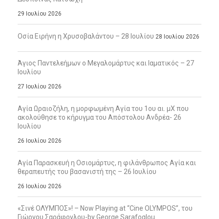
29 Ιουλίου 2026
Οσία Ειρήνη η Χρυσοβαλάντου – 28 Ιουλίου
28 Ιουλίου 2026
Άγιος Παντελεήμων ο Μεγαλομάρτυς και Ιαματικός – 27
Ιουλίου
27 Ιουλίου 2026
Αγία Ωραιοζήλη, η μορφωμένη Αγία του 1ου αι. μΧ που
ακολούθησε το κήρυγμα του Απόστολου Ανδρέα- 26
Ιουλίου
26 Ιουλίου 2026
Αγία Παρασκευή η Οσιομάρτυς, η φιλάνθρωπος Αγία και
θεραπευτής του βασανιστή της – 26 Ιουλίου
26 Ιουλίου 2026
«Σινέ ΟΛΥΜΠΟΣ»! – Now Playing at “Cine OLYMPOS”, του
Γιώργου Σαράφογλου-by George Sarafoglou