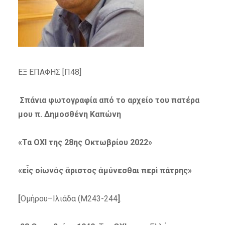
ΕΞ ΕΠΑΦΗΣ [Π48]
Σπάνια φωτογραφία από το αρχείο του πατέρα
μου π. Δημοσθένη Καπώνη
«Τα ΟΧΙ της 28
ης
Οκτωβρίου 2022»
«εἷς οἰωνὸς ἄριστος ἀμύνεσθαι περὶ πάτρης»
[
Ομήρου–Ιλιάδα (Μ243-244
]
.