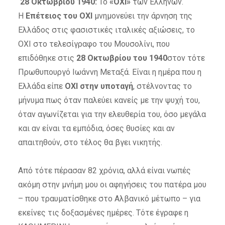
28 Οκτωβρίου 1940
:
Το
«ΟΧΙ»
των Ελλήνων.
Η
Επέτειος του ΟΧΙ
μνημονεύει την άρνηση της
Ελλάδος στις φασιστικές ιταλικές αξιώσεις, το
ΟΧΙ στο τελεσίγραφο του Μουσολίνι, που
επιδόθηκε στις
28 Οκτωβρίου του 1940
στον τότε
Πρωθυπουργό Ιωάννη Μεταξά
.
Είναι η ημέρα που η
Ελλάδα είπε
ΟΧΙ
στην υποταγή
, στέλνοντας το
μήνυμα πως όταν παλεύει κανείς με την ψυχή του,
όταν αγωνίζεται για την ελευθερία του, όσο μεγάλα
και αν είναι τα εμπόδια, όσες θυσίες και αν
απαιτηθούν, στο τέλος θα βγει νικητής.
Από τότε πέρασαν 82 χρόνια, αλλά είναι νωπές
ακόμη στην μνήμη μου οι αφηγήσεις του πατέρα μου
– που τραυματίσθηκε στο Αλβανικό μέτωπο – για
εκείνες τις δοξασμένες ημέρες. Τότε έγραφε η