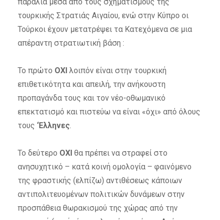
παράλια μέσα από τους σχηματισμούς της
τουρκικής Στρατιάς Αιγαίου, ενώ στην Κύπρο οι
Τούρκοι έχουν μετατρέψει τα Κατεχόμενα σε μια
απέραντη στρατιωτική βάση :
Το πρώτο
ΟΧΙ
λοιπόν
είναι στην τουρκική
επιθετικότητα και απειλή, την ανήκουστη
προπαγάνδα τους και τον νέο-οθωμανικό
επεκτατισμό και πιστεύω να είναι «όχι» από όλους
τους
‘Ελληνες
.
Το δεύτερο
ΟΧΙ
θα πρέπει
να στραφεί στο
ανησυχητικό – κατά κοινή ομολογία – φαινόμενο
της φραστικής (ελπίζω) αντιθέσεως κάποιων
αντιπολιτευομένων πολιτικών δυνάμεων στην
προσπάθεια θωρακισμού της χώρας από την