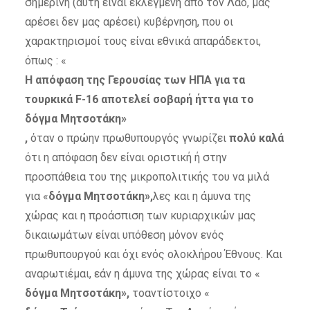
σημερινή (αυτή είναι εκλεγμένη από τον Λαό, μας
αρέσει δεν μας αρέσει) κυβέρνηση, που οι
χαρακτηρισμοί τους είναι εθνικά απαράδεκτοι,
όπως :
«
Η απόφαση της Γερουσίας των ΗΠΑ για τα
τουρκικά F-16 αποτελεί σοβαρή ήττα για το
δόγμα Μητσοτάκη»
,
όταν ο πρώην πρωθυπουργός γνωρίζει
πολύ καλά
ότι η απόφαση δεν είναι οριστική ή στην
προσπάθεια του της μικροπολιτικής του να μιλά
για
«
δόγμα Μητσοτάκη»
,
λες και η άμυνα της
χώρας και η προάσπιση των κυριαρχικών μας
δικαιωμάτων είναι υπόθεση μόνον ενός
πρωθυπουργού και όχι ενός ολοκλήρου Έθνους. Και
αναρωτιέμαι, εάν η άμυνα της χώρας είναι το
«
δόγμα Μητσοτάκη»
,
το
αντίστοιχο
«