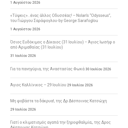
1 Αυγούστου 2026
«Τύψεις»…ένας άλλος Οδυσσέας! – Nolan’s “Odysseus”,
του Γιώργου Σαράφογλου-by George Sarafoglou
1 Αυγούστου 2026
Όσιος Ευδόκιμος ο Δίκαιος (31 Ιουλίου) – Άγιος Ιωσήφ ο
από Αριμαθαίας (31 Ιουλίου)
31 Ιουλίου 2026
Για τα πανηγύρια, της Αναστασίας Φωκά
30 Ιουλίου 2026
Άγιος Καλλίνικος – 29 Ιουλίου
29 Ιουλίου 2026
Μη φοβάστε τα δάκρυα!, της Δρ Δέσποινας Κατσώχη
29 Ιουλίου 2026
Γιατί ο κλιματισμός αγαπά την ξηροφθαλμία;, της Δρος
Δέσποινας Κατσώχη