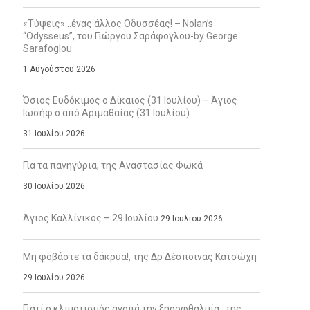
«Τύψεις»…ένας άλλος Οδυσσέας! – Nolan’s
“Odysseus”, του Γιώργου Σαράφογλου-by George
Sarafoglou
1 Αυγούστου 2026
Όσιος Ευδόκιμος ο Δίκαιος (31 Ιουλίου) – Άγιος
Ιωσήφ ο από Αριμαθαίας (31 Ιουλίου)
31 Ιουλίου 2026
Για τα πανηγύρια, της Αναστασίας Φωκά
30 Ιουλίου 2026
Άγιος Καλλίνικος – 29 Ιουλίου
29 Ιουλίου 2026
Μη φοβάστε τα δάκρυα!, της Δρ Δέσποινας Κατσώχη
29 Ιουλίου 2026
Γιατί ο κλιματισμός αγαπά την ξηροφθαλμία;, της