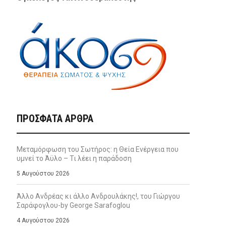
ΠΡΌΣΦΑΤΑ ΆΡΘΡΑ
Μεταμόρφωση του Σωτήρος: η Θεία Ενέργεια που
υμνεί το Άϋλο – Τι λέει η παράδοση
5 Αυγούστου 2026
Άλλο Ανδρέας κι άλλο Ανδρουλάκης!, του Γιώργου
Σαράφογλου-by George Sarafoglou
4 Αυγούστου 2026