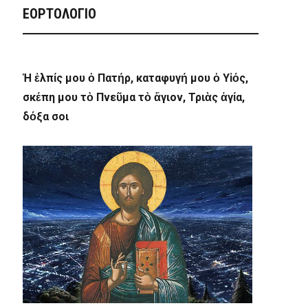
ΕΟΡΤΟΛΟΓΙΟ
Ἡ ἐλπίς μου ὁ Πατήρ, καταφυγή μου ὁ Υἱός,
σκέπη μου τὸ Πνεῦμα τὸ ἅγιον, Τριὰς ἁγία,
δόξα σοι