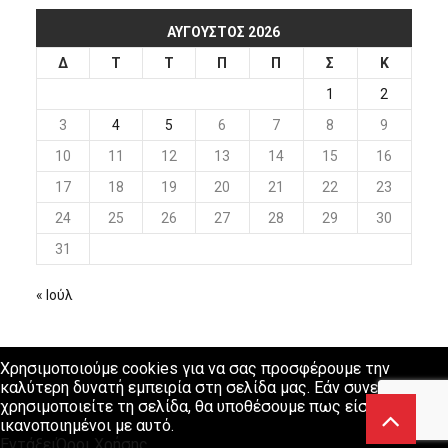
ΑΎΓΟΥΣΤΟΣ 2026
Δ
Τ
Τ
Π
Π
Σ
Κ
1
2
3
4
5
6
7
8
9
10
11
12
13
14
15
16
17
18
19
20
21
22
23
24
25
26
27
28
29
30
31
« Ιούλ
Χρησιμοποιούμε cookies για να σας προσφέρουμε την
καλύτερη δυνατή εμπειρία στη σελίδα μας. Εάν συνεχίσετε να
χρησιμοποιείτε τη σελίδα, θα υποθέσουμε πως είστε
ικανοποιημένοι με αυτό.
Εντάξει
Όροι Χρήσης