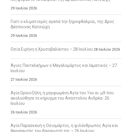
29 Ιουλίου 2026
Γιατί ο κλιματισμός αγαπά την ξηροφθαλμία;, της Δρος
Δέσποινας Κατσώχη
29 Ιουλίου 2026
Οσία Ειρήνη η Χρυσοβαλάντου – 28 Ιουλίου
28 Ιουλίου 2026
Άγιος Παντελεήμων ο Μεγαλομάρτυς και Ιαματικός – 27
Ιουλίου
27 Ιουλίου 2026
Αγία Ωραιοζήλη, η μορφωμένη Αγία του 1ου αι. μΧ που
ακολούθησε το κήρυγμα του Απόστολου Ανδρέα- 26
Ιουλίου
26 Ιουλίου 2026
Αγία Παρασκευή η Οσιομάρτυς, η φιλάνθρωπος Αγία και
θεραπευτής του βασανιστή της – 26 Ιουλίου