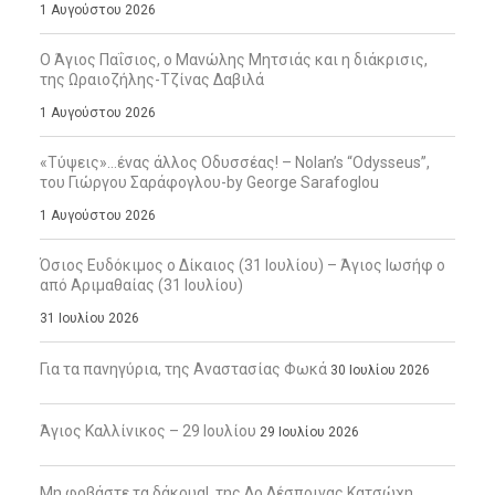
1 Αυγούστου 2026
Ο Άγιος Παΐσιος, ο Μανώλης Μητσιάς και η διάκρισις,
της Ωραιοζήλης-Τζίνας Δαβιλά
1 Αυγούστου 2026
«Τύψεις»…ένας άλλος Οδυσσέας! – Nolan’s “Odysseus”,
του Γιώργου Σαράφογλου-by George Sarafoglou
1 Αυγούστου 2026
Όσιος Ευδόκιμος ο Δίκαιος (31 Ιουλίου) – Άγιος Ιωσήφ ο
από Αριμαθαίας (31 Ιουλίου)
31 Ιουλίου 2026
Για τα πανηγύρια, της Αναστασίας Φωκά
30 Ιουλίου 2026
Άγιος Καλλίνικος – 29 Ιουλίου
29 Ιουλίου 2026
Μη φοβάστε τα δάκρυα!, της Δρ Δέσποινας Κατσώχη