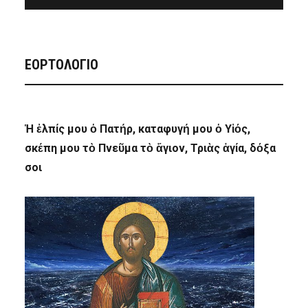
ΕΟΡΤΟΛΟΓΙΟ
Ἡ ἐλπίς μου ὁ Πατήρ, καταφυγή μου ὁ Υἱός,
σκέπη μου τὸ Πνεῦμα τὸ ἅγιον, Τριὰς ἁγία, δόξα
σοι