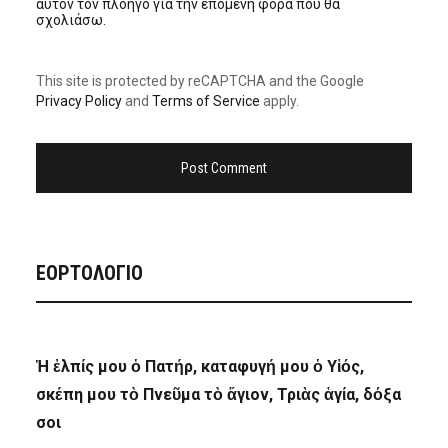
αυτόν τον πλοηγό για την επόμενη φορά που θα
σχολιάσω.
This site is protected by reCAPTCHA and the Google
Privacy Policy
and
Terms of Service
apply.
ΕΟΡΤΟΛΟΓΙΟ
Ἡ ἐλπίς μου ὁ Πατήρ, καταφυγή μου ὁ Υἱός,
σκέπη μου τὸ Πνεῦμα τὸ ἅγιον, Τριὰς ἁγία, δόξα
σοι