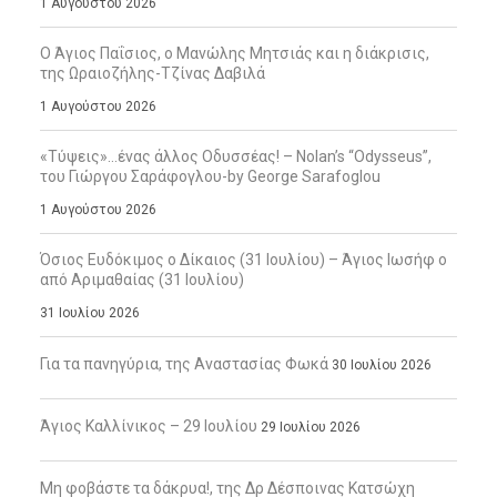
1 Αυγούστου 2026
Ο Άγιος Παΐσιος, ο Μανώλης Μητσιάς και η διάκρισις,
της Ωραιοζήλης-Τζίνας Δαβιλά
1 Αυγούστου 2026
«Τύψεις»…ένας άλλος Οδυσσέας! – Nolan’s “Odysseus”,
του Γιώργου Σαράφογλου-by George Sarafoglou
1 Αυγούστου 2026
Όσιος Ευδόκιμος ο Δίκαιος (31 Ιουλίου) – Άγιος Ιωσήφ ο
από Αριμαθαίας (31 Ιουλίου)
31 Ιουλίου 2026
Για τα πανηγύρια, της Αναστασίας Φωκά
30 Ιουλίου 2026
Άγιος Καλλίνικος – 29 Ιουλίου
29 Ιουλίου 2026
Μη φοβάστε τα δάκρυα!, της Δρ Δέσποινας Κατσώχη