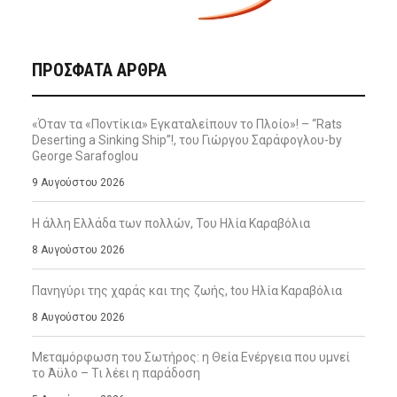
ΠΡΌΣΦΑΤΑ ΆΡΘΡΑ
«Όταν τα «Ποντίκια» Εγκαταλείπουν το Πλοίο»! – “Rats
Deserting a Sinking Ship”!, του Γιώργου Σαράφογλου-by
George Sarafoglou
9 Αυγούστου 2026
Η άλλη Ελλάδα των πολλών, Του Ηλία Καραβόλια
8 Αυγούστου 2026
Πανηγύρι της χαράς και της ζωής, tου Ηλία Καραβόλια
8 Αυγούστου 2026
Μεταμόρφωση του Σωτήρος: η Θεία Ενέργεια που υμνεί
το Άϋλο – Τι λέει η παράδοση