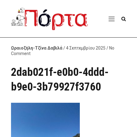
Ωραιοζήλη-Τζίνα Δαβιλά
/ 4 Σεπτεμβρίου 2025 / No
Comment
2dab021f-e0b0-4ddd-
b9e0-3b79927f3760