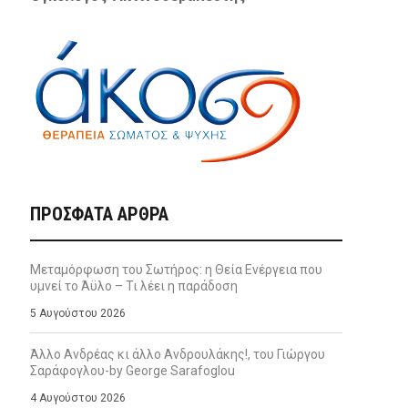
ΠΡΌΣΦΑΤΑ ΆΡΘΡΑ
Μεταμόρφωση του Σωτήρος: η Θεία Ενέργεια που
υμνεί το Άϋλο – Τι λέει η παράδοση
5 Αυγούστου 2026
Άλλο Ανδρέας κι άλλο Ανδρουλάκης!, του Γιώργου
Σαράφογλου-by George Sarafoglou
4 Αυγούστου 2026