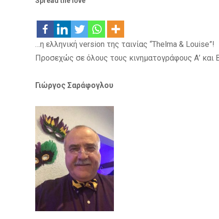
Spread the love
…η ελληνική version της ταινίας “Thelma & Louise”!
Προσεχώς σε όλους τους κινηματογράφους Α’ και Β
Γιώργος Σαράφογλου