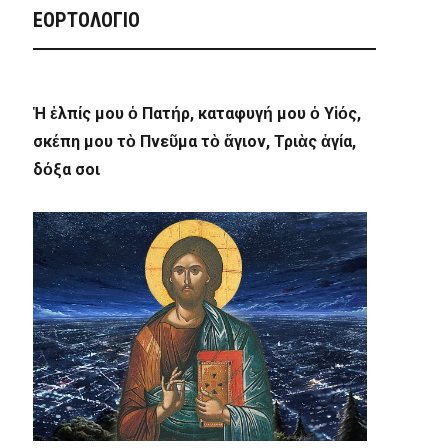
ΕΟΡΤΟΛΟΓΙΟ
Ἡ ἐλπίς μου ὁ Πατήρ, καταφυγή μου ὁ Υἱός,
σκέπη μου τὸ Πνεῦμα τὸ ἅγιον, Τριὰς ἁγία,
δόξα σοι