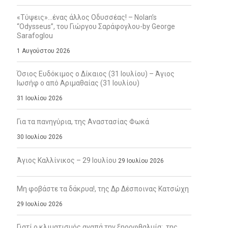
«Τύψεις»…ένας άλλος Οδυσσέας! – Nolan’s
“Odysseus”, του Γιώργου Σαράφογλου-by George
Sarafoglou
1 Αυγούστου 2026
Όσιος Ευδόκιμος ο Δίκαιος (31 Ιουλίου) – Άγιος
Ιωσήφ ο από Αριμαθαίας (31 Ιουλίου)
31 Ιουλίου 2026
Για τα πανηγύρια, της Αναστασίας Φωκά
30 Ιουλίου 2026
Άγιος Καλλίνικος – 29 Ιουλίου
29 Ιουλίου 2026
Μη φοβάστε τα δάκρυα!, της Δρ Δέσποινας Κατσώχη
29 Ιουλίου 2026
Γιατί ο κλιματισμός αγαπά την ξηροφθαλμία;, της