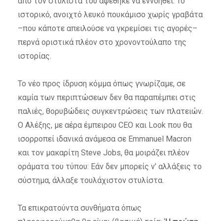
από τον στυλίστα του αφέθηκε να εννοηθεί: Το
ιστορικό, ανοιχτό λευκό πουκάμισο χωρίς γραβάτα
–που κάποτε απειλούσε να γκρεμίσει τις αγορές–
περνά οριστικά πλέον στο χρονοντούλαπο της
ιστορίας.
Το νέο προς ίδρυση κόμμα όπως γνωρίζαμε, σε
καμία των περιπτώσεων δεν θα παραπέμπει στις
παλιές, θορυβώδεις συγκεντρώσεις των πλατειών.
Ο Αλέξης, με αέρα έμπειρου CEO και Look που θα
ισορροπεί ιδανικά ανάμεσα σε Emmanuel Macron
και τον μακαρίτη
Steve Jobs
, θα μοιράζει πλέον
οράματα
του τύπου: Εάν δεν μπορείς ν’ αλλάξεις το
σύστημα, άλλαξε τουλάχιστον στυλίστα.
Τα επικρατούντα συνθήματα όπως