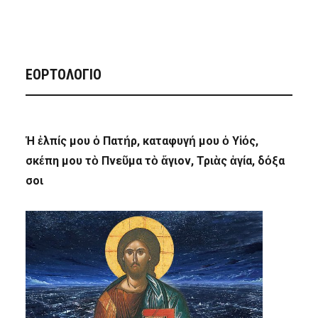
ΕΟΡΤΟΛΟΓΙΟ
Ἡ ἐλπίς μου ὁ Πατήρ, καταφυγή μου ὁ Υἱός,
σκέπη μου τὸ Πνεῦμα τὸ ἅγιον, Τριὰς ἁγία, δόξα
σοι