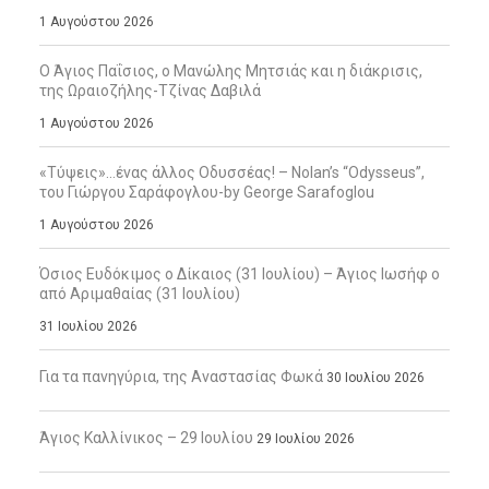
1 Αυγούστου 2026
Ο Άγιος Παΐσιος, ο Μανώλης Μητσιάς και η διάκρισις,
της Ωραιοζήλης-Τζίνας Δαβιλά
1 Αυγούστου 2026
«Τύψεις»…ένας άλλος Οδυσσέας! – Nolan’s “Odysseus”,
του Γιώργου Σαράφογλου-by George Sarafoglou
1 Αυγούστου 2026
Όσιος Ευδόκιμος ο Δίκαιος (31 Ιουλίου) – Άγιος Ιωσήφ ο
από Αριμαθαίας (31 Ιουλίου)
31 Ιουλίου 2026
Για τα πανηγύρια, της Αναστασίας Φωκά
30 Ιουλίου 2026
Άγιος Καλλίνικος – 29 Ιουλίου
29 Ιουλίου 2026