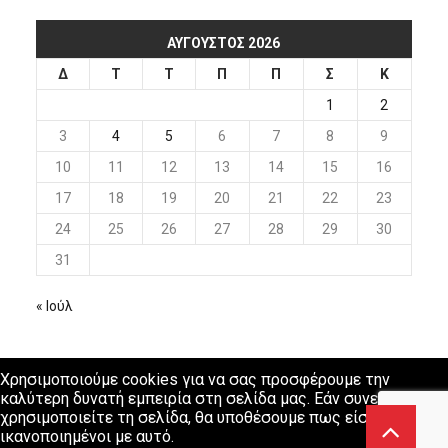
ΑΎΓΟΥΣΤΟΣ 2026
Δ
Τ
Τ
Π
Π
Σ
Κ
1
2
3
4
5
6
7
8
9
10
11
12
13
14
15
16
17
18
19
20
21
22
23
24
25
26
27
28
29
30
31
« Ιούλ
Χρησιμοποιούμε cookies για να σας προσφέρουμε την
καλύτερη δυνατή εμπειρία στη σελίδα μας. Εάν συνεχίσετε να
χρησιμοποιείτε τη σελίδα, θα υποθέσουμε πως είστε
ικανοποιημένοι με αυτό.