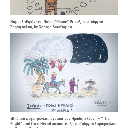
Νόμπελ «Ειρήνης»! Nobel “Peace” Prize!, του Γιώργου
Σαράφογλου, by George Sarafoglou
«Κι όπου φύγει φύγει»…όχι από τον Ηρώδη πλέον… – “The
Flight”…not from Herod anymore…!, του Γιώργου Σαράφογλου-