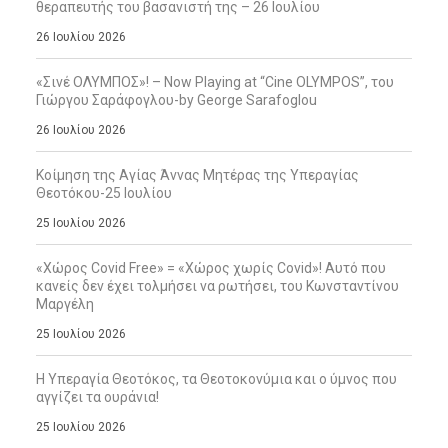
θεραπευτής του βασανιστή της – 26 Ιουλίου
26 Ιουλίου 2026
«Σινέ ΟΛΥΜΠΟΣ»! – Now Playing at “Cine OLYMPOS”, του
Γιώργου Σαράφογλου-by George Sarafoglou
26 Ιουλίου 2026
Κοίμηση της Αγίας Άννας Μητέρας της Υπεραγίας
Θεοτόκου-25 Ιουλίου
25 Ιουλίου 2026
«Χώρος Covid Free» = «Χώρος χωρίς Covid»! Αυτό που
κανείς δεν έχει τολμήσει να ρωτήσει, του Κωνσταντίνου
Μαργέλη
25 Ιουλίου 2026
Η Υπεραγία Θεοτόκος, τα Θεοτοκονύμια και ο ύμνος που
αγγίζει τα ουράνια!
25 Ιουλίου 2026