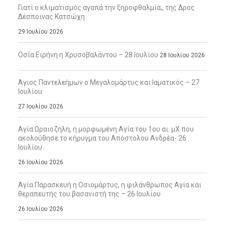
Γιατί ο κλιματισμός αγαπά την ξηροφθαλμία;, της Δρος
Δέσποινας Κατσώχη
29 Ιουλίου 2026
Οσία Ειρήνη η Χρυσοβαλάντου – 28 Ιουλίου
28 Ιουλίου 2026
Άγιος Παντελεήμων ο Μεγαλομάρτυς και Ιαματικός – 27
Ιουλίου
27 Ιουλίου 2026
Αγία Ωραιοζήλη, η μορφωμένη Αγία του 1ου αι. μΧ που
ακολούθησε το κήρυγμα του Απόστολου Ανδρέα- 26
Ιουλίου
26 Ιουλίου 2026
Αγία Παρασκευή η Οσιομάρτυς, η φιλάνθρωπος Αγία και
θεραπευτής του βασανιστή της – 26 Ιουλίου
26 Ιουλίου 2026