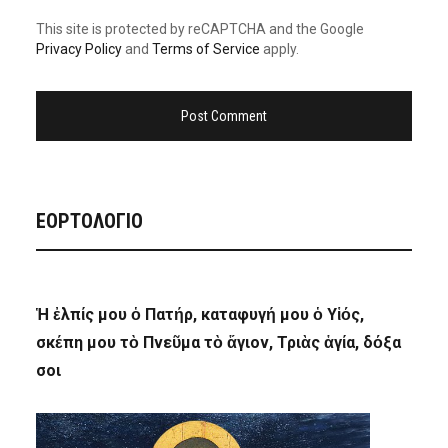
This site is protected by reCAPTCHA and the Google
Privacy Policy
and
Terms of Service
apply.
ΕΟΡΤΟΛΟΓΙΟ
Ἡ ἐλπίς μου ὁ Πατήρ, καταφυγή μου ὁ Υἱός,
σκέπη μου τὸ Πνεῦμα τὸ ἅγιον, Τριὰς ἁγία, δόξα
σοι