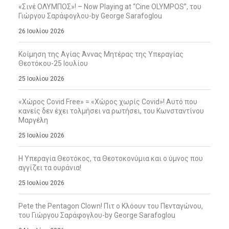
«Σινέ ΟΛΥΜΠΟΣ»! – Now Playing at “Cine OLYMPOS”, του
Γιώργου Σαράφογλου-by George Sarafoglou
26 Ιουλίου 2026
Κοίμηση της Αγίας Άννας Μητέρας της Υπεραγίας
Θεοτόκου-25 Ιουλίου
25 Ιουλίου 2026
«Χώρος Covid Free» = «Χώρος χωρίς Covid»! Αυτό που
κανείς δεν έχει τολμήσει να ρωτήσει, του Κωνσταντίνου
Μαργέλη
25 Ιουλίου 2026
Η Υπεραγία Θεοτόκος, τα Θεοτοκονύμια και ο ύμνος που
αγγίζει τα ουράνια!
25 Ιουλίου 2026
Pete the Pentagon Clown! Πιτ ο Κλόουν του Πενταγώνου,
του Γιώργου Σαράφογλου-by George Sarafoglou