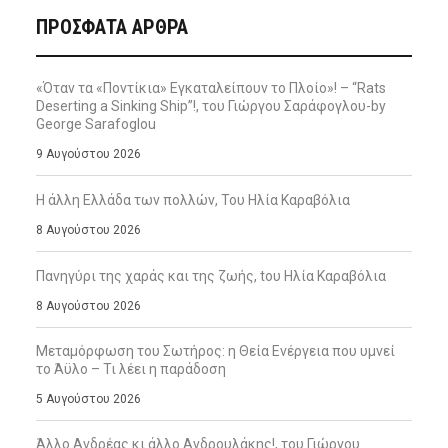
ΠΡΌΣΦΑΤΑ ΆΡΘΡΑ
«Όταν τα «Ποντίκια» Εγκαταλείπουν το Πλοίο»! – “Rats
Deserting a Sinking Ship”!, του Γιώργου Σαράφογλου-by
George Sarafoglou
9 Αυγούστου 2026
Η άλλη Ελλάδα των πολλών, Του Ηλία Καραβόλια
8 Αυγούστου 2026
Πανηγύρι της χαράς και της ζωής, tου Ηλία Καραβόλια
8 Αυγούστου 2026
Μεταμόρφωση του Σωτήρος: η Θεία Ενέργεια που υμνεί
το Άϋλο – Τι λέει η παράδοση
5 Αυγούστου 2026
Άλλο Ανδρέας κι άλλο Ανδρουλάκης!, του Γιώργου