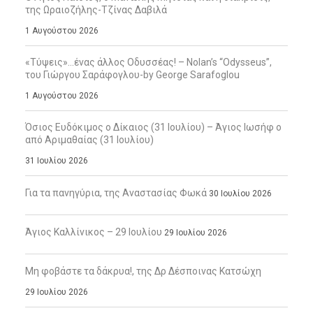
της Ωραιοζήλης-Τζίνας Δαβιλά
1 Αυγούστου 2026
«Τύψεις»…ένας άλλος Οδυσσέας! – Nolan’s “Odysseus”,
του Γιώργου Σαράφογλου-by George Sarafoglou
1 Αυγούστου 2026
Όσιος Ευδόκιμος ο Δίκαιος (31 Ιουλίου) – Άγιος Ιωσήφ ο
από Αριμαθαίας (31 Ιουλίου)
31 Ιουλίου 2026
Για τα πανηγύρια, της Αναστασίας Φωκά
30 Ιουλίου 2026
Άγιος Καλλίνικος – 29 Ιουλίου
29 Ιουλίου 2026
Μη φοβάστε τα δάκρυα!, της Δρ Δέσποινας Κατσώχη
29 Ιουλίου 2026