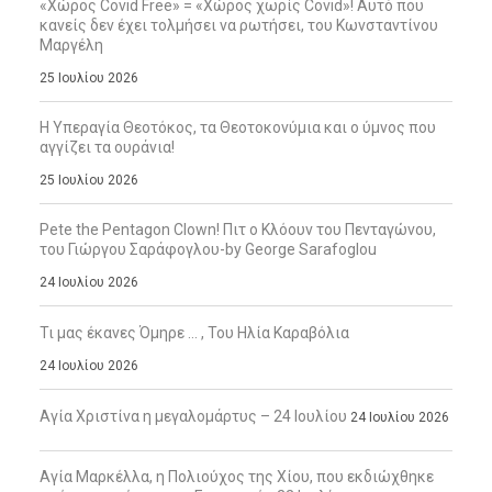
«Χώρος Covid Free» = «Χώρος χωρίς Covid»! Αυτό που
κανείς δεν έχει τολμήσει να ρωτήσει, του Κωνσταντίνου
Μαργέλη
25 Ιουλίου 2026
Η Υπεραγία Θεοτόκος, τα Θεοτοκονύμια και ο ύμνος που
αγγίζει τα ουράνια!
25 Ιουλίου 2026
Pete the Pentagon Clown! Πιτ ο Κλόουν του Πενταγώνου,
του Γιώργου Σαράφογλου-by George Sarafoglou
24 Ιουλίου 2026
Τι μας έκανες Όμηρε … , Του Ηλία Καραβόλια
24 Ιουλίου 2026
Αγία Χριστίνα η μεγαλομάρτυς – 24 Ιουλίου
24 Ιουλίου 2026
Αγία Μαρκέλλα, η Πολιούχος της Χίου, που εκδιώχθηκε