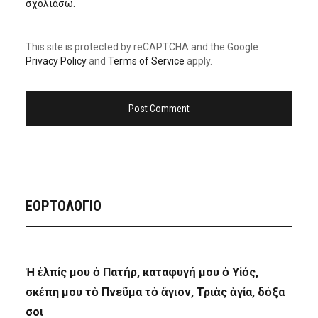
σχολιάσω.
This site is protected by reCAPTCHA and the Google
Privacy Policy
and
Terms of Service
apply.
ΕΟΡΤΟΛΟΓΙΟ
Ἡ ἐλπίς μου ὁ Πατήρ, καταφυγή μου ὁ Υἱός,
σκέπη μου τὸ Πνεῦμα τὸ ἅγιον, Τριὰς ἁγία, δόξα
σοι