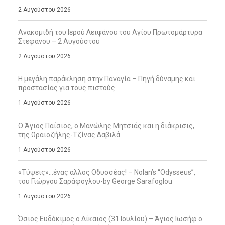
2 Αυγούστου 2026
Ανακομιδή του Ιερού Λειψάνου του Αγίου Πρωτομάρτυρα
Στεφάνου – 2 Αυγούστου
2 Αυγούστου 2026
Η μεγάλη παράκληση στην Παναγία – Πηγή δύναμης και
προστασίας για τους πιστούς
1 Αυγούστου 2026
Ο Άγιος Παΐσιος, ο Μανώλης Μητσιάς και η διάκρισις,
της Ωραιοζήλης-Τζίνας Δαβιλά
1 Αυγούστου 2026
«Τύψεις»…ένας άλλος Οδυσσέας! – Nolan’s “Odysseus”,
του Γιώργου Σαράφογλου-by George Sarafoglou
1 Αυγούστου 2026
Όσιος Ευδόκιμος ο Δίκαιος (31 Ιουλίου) – Άγιος Ιωσήφ ο