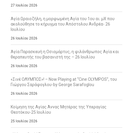
27 Ιουλίου 2026
Αγία Ωραιοζήλη, η μορφωμένη Αγία του 1ου αι. μΧ που
ακολούθησε το κήρυγμα του Απόστολου Ανδρέα- 26
Ιουλίου
26 Ιουλίου 2026
Αγία Παρασκευή η Οσιομάρτυς, η φιλάνθρωπος Αγία και
θεραπευτής του βασανιστή της – 26 Ιουλίου
26 Ιουλίου 2026
«Σινέ ΟΛΥΜΠΟΣ»! – Now Playing at “Cine OLYMPOS”, του
Γιώργου Σαράφογλου-by George Sarafoglou
26 Ιουλίου 2026
Κοίμηση της Αγίας Άννας Μητέρας της Υπεραγίας
Θεοτόκου-25 Ιουλίου
25 Ιουλίου 2026