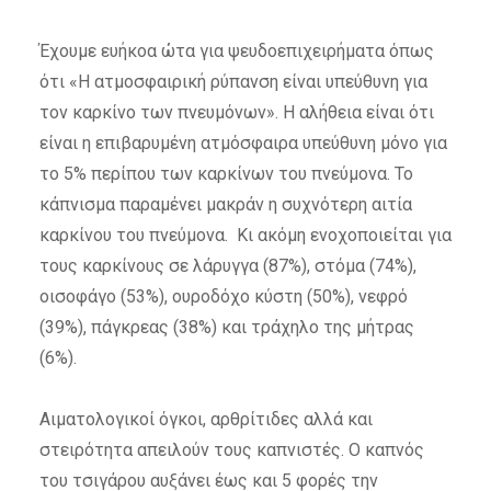
Έχουμε ευήκοα ώτα για ψευδοεπιχειρήματα όπως
ότι «Η ατμοσφαιρική ρύπανση είναι υπεύθυνη για
τον καρκίνο των πνευμόνων». Η αλήθεια είναι ότι
είναι η επιβαρυμένη ατμόσφαιρα υπεύθυνη μόνο για
το 5% περίπου των καρκίνων του πνεύμονα. Το
κάπνισμα παραμένει μακράν η συχνότερη αιτία
καρκίνου του πνεύμονα. Κι ακόμη ενοχοποιείται για
τους καρκίνους σε λάρυγγα (87%), στόμα (74%),
οισοφάγο (53%), ουροδόχο κύστη (50%), νεφρό
(39%), πάγκρεας (38%) και τράχηλο της μήτρας
(6%).
Αιματολογικοί όγκοι, αρθρίτιδες αλλά και
στειρότητα απειλούν τους καπνιστές. Ο καπνός
του τσιγάρου αυξάνει έως και 5 φορές την