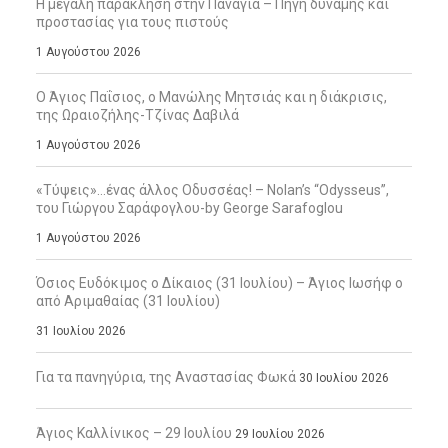
Η μεγάλη παράκληση στην Παναγία – Πηγή δύναμης και
προστασίας για τους πιστούς
1 Αυγούστου 2026
Ο Άγιος Παΐσιος, ο Μανώλης Μητσιάς και η διάκρισις,
της Ωραιοζήλης-Τζίνας Δαβιλά
1 Αυγούστου 2026
«Τύψεις»…ένας άλλος Οδυσσέας! – Nolan’s “Odysseus”,
του Γιώργου Σαράφογλου-by George Sarafoglou
1 Αυγούστου 2026
Όσιος Ευδόκιμος ο Δίκαιος (31 Ιουλίου) – Άγιος Ιωσήφ ο
από Αριμαθαίας (31 Ιουλίου)
31 Ιουλίου 2026
Για τα πανηγύρια, της Αναστασίας Φωκά
30 Ιουλίου 2026
Άγιος Καλλίνικος – 29 Ιουλίου
29 Ιουλίου 2026