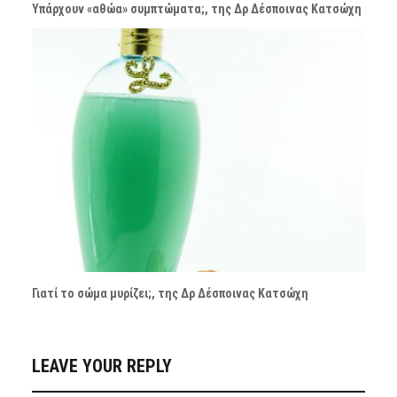
Υπάρχουν «αθώα» συμπτώματα;, της Δρ Δέσποινας Κατσώχη
Γιατί το σώμα μυρίζει;, της Δρ Δέσποινας Κατσώχη
LEAVE YOUR REPLY