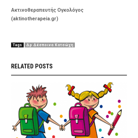
Ακτινοθεραπευτής Ογκ
o
λόγος
(
aktinotherapeia.gr
)
Tags
Δρ Δέσποινα Κατσώχη
RELATED POSTS