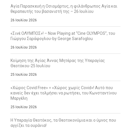
Αγία Παρασκευή η Οσιομάρτυς, η φιλάνθρωπος Αγία και
θεραπευτής του βασανιστή της – 26 Ιουλίου
26 Ιουλίου 2026
«Σινέ ΟΛΥΜΠΟΣ»! – Now Playing at “Cine OLYMPOS”, του
Γιώργου Σαράφογλου-by George Sarafoglou
26 Ιουλίου 2026
Κοίμηση της Αγίας Άννας Μητέρας της Υπεραγίας
Θεοτόκου-25 Ιουλίου
25 Ιουλίου 2026
«Χώρος Covid Free» = «Χώρος χωρίς Covid»! Αυτό που
κανείς δεν έχει τολμήσει να ρωτήσει, του Κωνσταντίνου
Μαργέλη
25 Ιουλίου 2026
Η Υπεραγία Θεοτόκος, τα Θεοτοκονύμια και ο ύμνος που
αγγίζει τα ουράνια!