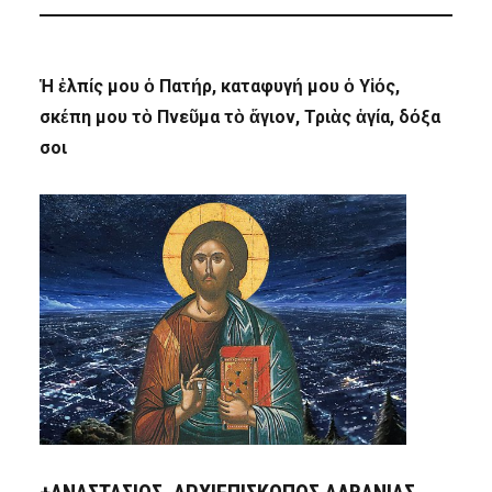
Ἡ ἐλπίς μου ὁ Πατήρ, καταφυγή μου ὁ Υἱός,
σκέπη μου τὸ Πνεῦμα τὸ ἅγιον, Τριὰς ἁγία, δόξα
σοι