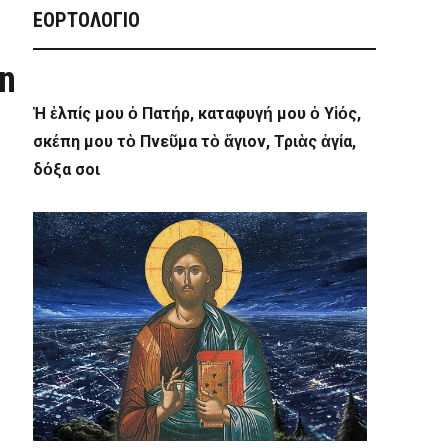
ΕΟΡΤΟΛΟΓΙΟ
n
Ἡ ἐλπίς μου ὁ Πατήρ, καταφυγή μου ὁ Υἱός,
σκέπη μου τὸ Πνεῦμα τὸ ἅγιον, Τριὰς ἁγία,
δόξα σοι