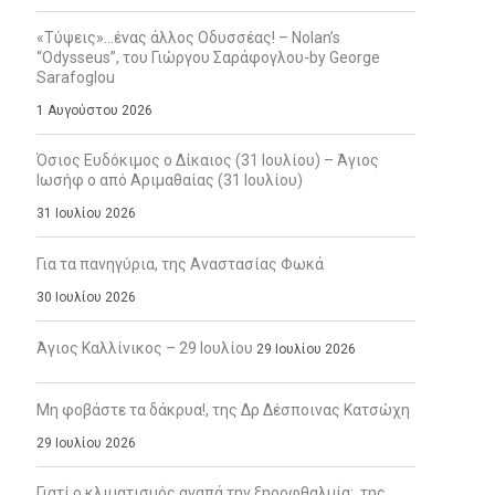
«Τύψεις»…ένας άλλος Οδυσσέας! – Nolan’s
“Odysseus”, του Γιώργου Σαράφογλου-by George
Sarafoglou
1 Αυγούστου 2026
Όσιος Ευδόκιμος ο Δίκαιος (31 Ιουλίου) – Άγιος
Ιωσήφ ο από Αριμαθαίας (31 Ιουλίου)
31 Ιουλίου 2026
Για τα πανηγύρια, της Αναστασίας Φωκά
30 Ιουλίου 2026
Άγιος Καλλίνικος – 29 Ιουλίου
29 Ιουλίου 2026
Μη φοβάστε τα δάκρυα!, της Δρ Δέσποινας Κατσώχη
29 Ιουλίου 2026
Γιατί ο κλιματισμός αγαπά την ξηροφθαλμία;, της