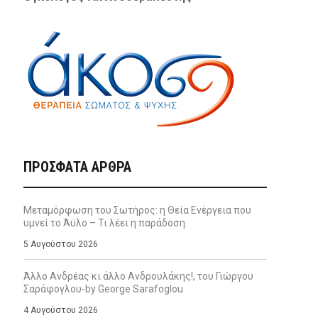
ΠΡΌΣΦΑΤΑ ΆΡΘΡΑ
Μεταμόρφωση του Σωτήρος: η Θεία Ενέργεια που
υμνεί το Άϋλο – Τι λέει η παράδοση
5 Αυγούστου 2026
Άλλο Ανδρέας κι άλλο Ανδρουλάκης!, του Γιώργου
Σαράφογλου-by George Sarafoglou
4 Αυγούστου 2026