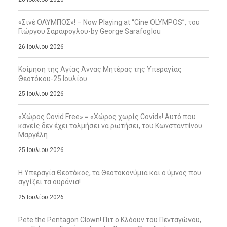
«Σινέ ΟΛΥΜΠΟΣ»! – Now Playing at “Cine OLYMPOS”, του
Γιώργου Σαράφογλου-by George Sarafoglou
26 Ιουλίου 2026
Κοίμηση της Αγίας Άννας Μητέρας της Υπεραγίας
Θεοτόκου-25 Ιουλίου
25 Ιουλίου 2026
«Χώρος Covid Free» = «Χώρος χωρίς Covid»! Αυτό που
κανείς δεν έχει τολμήσει να ρωτήσει, του Κωνσταντίνου
Μαργέλη
25 Ιουλίου 2026
Η Υπεραγία Θεοτόκος, τα Θεοτοκονύμια και ο ύμνος που
αγγίζει τα ουράνια!
25 Ιουλίου 2026
Pete the Pentagon Clown! Πιτ ο Κλόουν του Πενταγώνου,