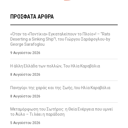
ΠΡΌΣΦΑΤΑ ΆΡΘΡΑ
«Όταν τα «Ποντίκια» Εγκαταλείπουν το Πλοίο»! – “Rats
Deserting a Sinking Ship”!, του Γιώργου Σαράφογλου-by
George Sarafoglou
9 Αυγούστου 2026
Η άλλη Ελλάδα των πολλών, Του Ηλία Καραβόλια
8 Αυγούστου 2026
Πανηγύρι της χαράς και της ζωής, tου Ηλία Καραβόλια
8 Αυγούστου 2026
Μεταμόρφωση του Σωτήρος: η Θεία Ενέργεια που υμνεί
το Άϋλο – Τι λέει η παράδοση
5 Αυγούστου 2026