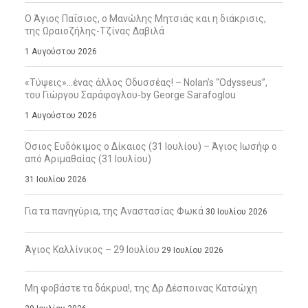
Ο Άγιος Παΐσιος, ο Μανώλης Μητσιάς και η διάκρισις,
της Ωραιοζήλης-Τζίνας Δαβιλά
1 Αυγούστου 2026
«Τύψεις»…ένας άλλος Οδυσσέας! – Nolan’s “Odysseus”,
του Γιώργου Σαράφογλου-by George Sarafoglou
1 Αυγούστου 2026
Όσιος Ευδόκιμος ο Δίκαιος (31 Ιουλίου) – Άγιος Ιωσήφ ο
από Αριμαθαίας (31 Ιουλίου)
31 Ιουλίου 2026
Για τα πανηγύρια, της Αναστασίας Φωκά
30 Ιουλίου 2026
Άγιος Καλλίνικος – 29 Ιουλίου
29 Ιουλίου 2026
Μη φοβάστε τα δάκρυα!, της Δρ Δέσποινας Κατσώχη