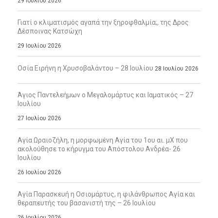
29 Ιουλίου 2026
Γιατί ο κλιματισμός αγαπά την ξηροφθαλμία;, της Δρος
Δέσποινας Κατσώχη
29 Ιουλίου 2026
Οσία Ειρήνη η Χρυσοβαλάντου – 28 Ιουλίου
28 Ιουλίου 2026
Άγιος Παντελεήμων ο Μεγαλομάρτυς και Ιαματικός – 27
Ιουλίου
27 Ιουλίου 2026
Αγία Ωραιοζήλη, η μορφωμένη Αγία του 1ου αι. μΧ που
ακολούθησε το κήρυγμα του Απόστολου Ανδρέα- 26
Ιουλίου
26 Ιουλίου 2026
Αγία Παρασκευή η Οσιομάρτυς, η φιλάνθρωπος Αγία και
θεραπευτής του βασανιστή της – 26 Ιουλίου
26 Ιουλίου 2026