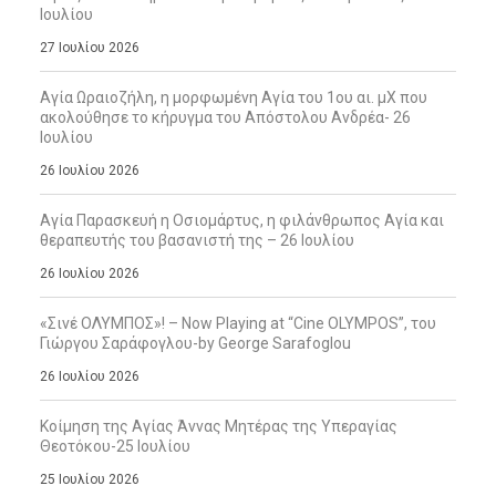
Ιουλίου
27 Ιουλίου 2026
Αγία Ωραιοζήλη, η μορφωμένη Αγία του 1ου αι. μΧ που
ακολούθησε το κήρυγμα του Απόστολου Ανδρέα- 26
Ιουλίου
26 Ιουλίου 2026
Αγία Παρασκευή η Οσιομάρτυς, η φιλάνθρωπος Αγία και
θεραπευτής του βασανιστή της – 26 Ιουλίου
26 Ιουλίου 2026
«Σινέ ΟΛΥΜΠΟΣ»! – Now Playing at “Cine OLYMPOS”, του
Γιώργου Σαράφογλου-by George Sarafoglou
26 Ιουλίου 2026
Κοίμηση της Αγίας Άννας Μητέρας της Υπεραγίας
Θεοτόκου-25 Ιουλίου
25 Ιουλίου 2026