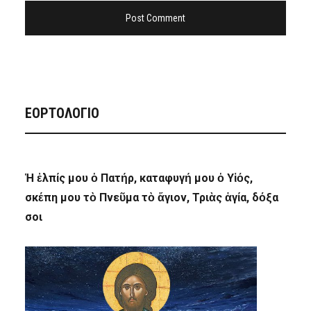
ΕΟΡΤΟΛΟΓΙΟ
Ἡ ἐλπίς μου ὁ Πατήρ, καταφυγή μου ὁ Υἱός,
σκέπη μου τὸ Πνεῦμα τὸ ἅγιον, Τριὰς ἁγία, δόξα
σοι