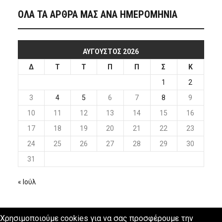
ΟΛΑ ΤΑ ΑΡΘΡΑ ΜΑΣ ΑΝΑ ΗΜΕΡΟΜΗΝΙΑ
ΑΎΓΟΥΣΤΟΣ 2026
Δ
Τ
Τ
Π
Π
Σ
Κ
1
2
3
4
5
6
7
8
9
10
11
12
13
14
15
16
17
18
19
20
21
22
23
24
25
26
27
28
29
30
31
« Ιούλ
Χρησιμοποιούμε cookies για να σας προσφέρουμε την