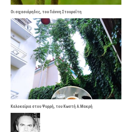
Οι σιχασιάρηδες, του Γιάννη Στουραΐτη
Καλοκαίρια στου Ψυρρή, του Κωστή Α.Μακρή