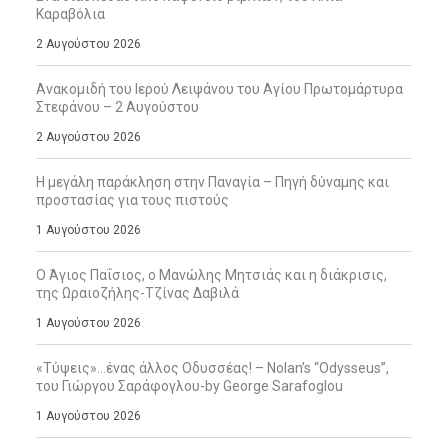
Καραβόλια
2 Αυγούστου 2026
Ανακομιδή του Ιερού Λειψάνου του Αγίου Πρωτομάρτυρα
Στεφάνου – 2 Αυγούστου
2 Αυγούστου 2026
Η μεγάλη παράκληση στην Παναγία – Πηγή δύναμης και
προστασίας για τους πιστούς
1 Αυγούστου 2026
Ο Άγιος Παΐσιος, ο Μανώλης Μητσιάς και η διάκρισις,
της Ωραιοζήλης-Τζίνας Δαβιλά
1 Αυγούστου 2026
«Τύψεις»…ένας άλλος Οδυσσέας! – Nolan’s “Odysseus”,
του Γιώργου Σαράφογλου-by George Sarafoglou
1 Αυγούστου 2026