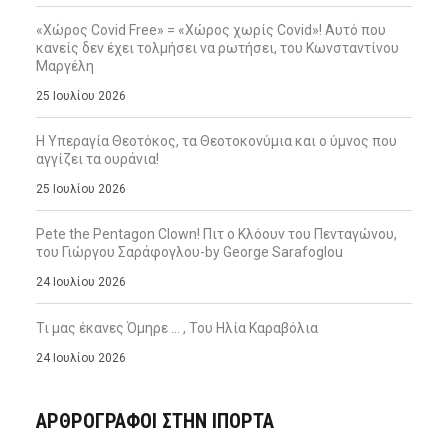
«Χώρος Covid Free» = «Χώρος χωρίς Covid»! Αυτό που
κανείς δεν έχει τολμήσει να ρωτήσει, του Κωνσταντίνου
Μαργέλη
25 Ιουλίου 2026
Η Υπεραγία Θεοτόκος, τα Θεοτοκονύμια και ο ύμνος που
αγγίζει τα ουράνια!
25 Ιουλίου 2026
Pete the Pentagon Clown! Πιτ ο Κλόουν του Πενταγώνου,
του Γιώργου Σαράφογλου-by George Sarafoglou
24 Ιουλίου 2026
Τι μας έκανες Όμηρε … , Του Ηλία Καραβόλια
24 Ιουλίου 2026
ΑΡΘΡΟΓΡΑΦΟΙ ΣΤΗΝ IΠΟΡΤΑ