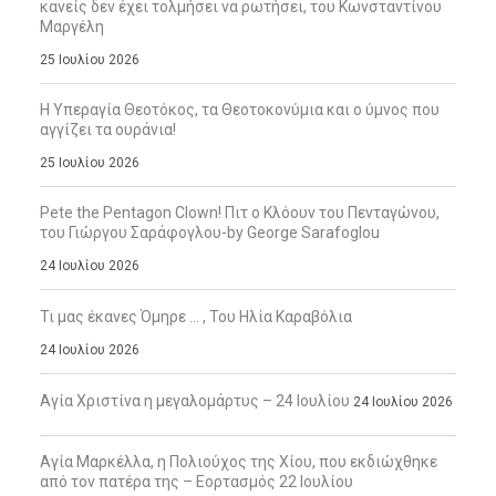
κανείς δεν έχει τολμήσει να ρωτήσει, του Κωνσταντίνου
Μαργέλη
25 Ιουλίου 2026
Η Υπεραγία Θεοτόκος, τα Θεοτοκονύμια και ο ύμνος που
αγγίζει τα ουράνια!
25 Ιουλίου 2026
Pete the Pentagon Clown! Πιτ ο Κλόουν του Πενταγώνου,
του Γιώργου Σαράφογλου-by George Sarafoglou
24 Ιουλίου 2026
Τι μας έκανες Όμηρε … , Του Ηλία Καραβόλια
24 Ιουλίου 2026
Αγία Χριστίνα η μεγαλομάρτυς – 24 Ιουλίου
24 Ιουλίου 2026
Αγία Μαρκέλλα, η Πολιούχος της Χίου, που εκδιώχθηκε
από τον πατέρα της – Εορτασμός 22 Ιουλίου