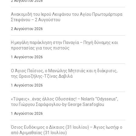
2 Αυγούστου 2026
Ανακομιδή του Ιερού Λειψάνου του Αγίου Πρωτομάρτυρα
Στεφάνου – 2 Αυγούστου
2 Αυγούστου 2026
Η μεγάλη παράκληση στην Παναγία – Πηγή δύναμης και
προστασίας για τους πιστούς
1 Αυγούστου 2026
Ο Άγιος Παΐσιος, ο Μανώλης Μητσιάς και η διάκρισις,
της Ωραιοζήλης-Τζίνας Δαβιλά
1 Αυγούστου 2026
«Τύψεις»…ένας άλλος Οδυσσέας! – Nolan’s “Odysseus”,
του Γιώργου Σαράφογλου-by George Sarafoglou
1 Αυγούστου 2026
Όσιος Ευδόκιμος ο Δίκαιος (31 Ιουλίου) – Άγιος Ιωσήφ ο
από Αριμαθαίας (31 Ιουλίου)