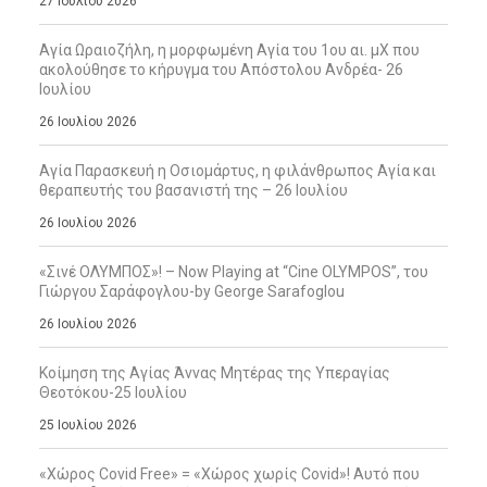
27 Ιουλίου 2026
Αγία Ωραιοζήλη, η μορφωμένη Αγία του 1ου αι. μΧ που
ακολούθησε το κήρυγμα του Απόστολου Ανδρέα- 26
Ιουλίου
26 Ιουλίου 2026
Αγία Παρασκευή η Οσιομάρτυς, η φιλάνθρωπος Αγία και
θεραπευτής του βασανιστή της – 26 Ιουλίου
26 Ιουλίου 2026
«Σινέ ΟΛΥΜΠΟΣ»! – Now Playing at “Cine OLYMPOS”, του
Γιώργου Σαράφογλου-by George Sarafoglou
26 Ιουλίου 2026
Κοίμηση της Αγίας Άννας Μητέρας της Υπεραγίας
Θεοτόκου-25 Ιουλίου
25 Ιουλίου 2026
«Χώρος Covid Free» = «Χώρος χωρίς Covid»! Αυτό που