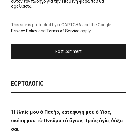
αυτόν τον πλοηγό για την επόμενη φορά που θα
σχολιάσω.
This site is protected by reCAPTCHA and the Google
Privacy Policy
and
Terms of Service
apply.
ΕΟΡΤΟΛΟΓΙΟ
Ἡ ἐλπίς μου ὁ Πατήρ, καταφυγή μου ὁ Υἱός,
σκέπη μου τὸ Πνεῦμα τὸ ἅγιον, Τριὰς ἁγία, δόξα
σοι