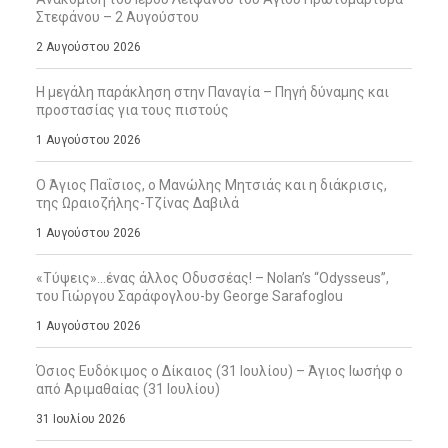
Στεφάνου – 2 Αυγούστου
2 Αυγούστου 2026
Η μεγάλη παράκληση στην Παναγία – Πηγή δύναμης και
προστασίας για τους πιστούς
1 Αυγούστου 2026
Ο Άγιος Παΐσιος, ο Μανώλης Μητσιάς και η διάκρισις,
της Ωραιοζήλης-Τζίνας Δαβιλά
1 Αυγούστου 2026
«Τύψεις»…ένας άλλος Οδυσσέας! – Nolan’s “Odysseus”,
του Γιώργου Σαράφογλου-by George Sarafoglou
1 Αυγούστου 2026
Όσιος Ευδόκιμος ο Δίκαιος (31 Ιουλίου) – Άγιος Ιωσήφ ο
από Αριμαθαίας (31 Ιουλίου)
31 Ιουλίου 2026