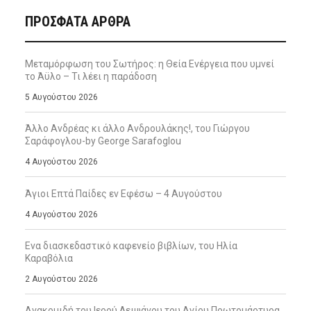
ΠΡΌΣΦΑΤΑ ΆΡΘΡΑ
Μεταμόρφωση του Σωτήρος: η Θεία Ενέργεια που υμνεί
το Άϋλο – Τι λέει η παράδοση
5 Αυγούστου 2026
Άλλο Ανδρέας κι άλλο Ανδρουλάκης!, του Γιώργου
Σαράφογλου-by George Sarafoglou
4 Αυγούστου 2026
Άγιοι Επτά Παίδες εν Εφέσω – 4 Αυγούστου
4 Αυγούστου 2026
Ενα διασκεδαστικό καφενείο βιβλίων, του Ηλία
Καραβόλια
2 Αυγούστου 2026
Ανακομιδή του Ιερού Λειψάνου του Αγίου Πρωτομάρτυρα