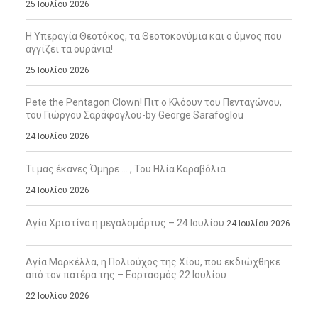
25 Ιουλίου 2026
Η Υπεραγία Θεοτόκος, τα Θεοτοκονύμια και ο ύμνος που
αγγίζει τα ουράνια!
25 Ιουλίου 2026
Pete the Pentagon Clown! Πιτ ο Κλόουν του Πενταγώνου,
του Γιώργου Σαράφογλου-by George Sarafoglou
24 Ιουλίου 2026
Τι μας έκανες Όμηρε … , Του Ηλία Καραβόλια
24 Ιουλίου 2026
Αγία Χριστίνα η μεγαλομάρτυς – 24 Ιουλίου
24 Ιουλίου 2026
Αγία Μαρκέλλα, η Πολιούχος της Χίου, που εκδιώχθηκε
από τον πατέρα της – Εορτασμός 22 Ιουλίου
22 Ιουλίου 2026