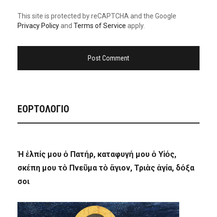
This site is protected by reCAPTCHA and the Google
Privacy Policy
and
Terms of Service
apply.
ΕΟΡΤΟΛΟΓΙΟ
Ἡ ἐλπίς μου ὁ Πατήρ, καταφυγή μου ὁ Υἱός,
σκέπη μου τὸ Πνεῦμα τὸ ἅγιον, Τριὰς ἁγία, δόξα
σοι