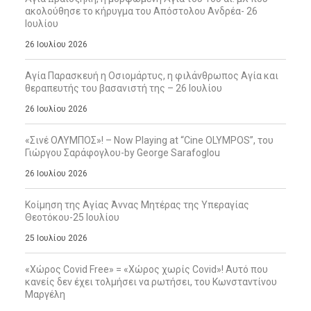
ακολούθησε το κήρυγμα του Απόστολου Ανδρέα- 26
Ιουλίου
26 Ιουλίου 2026
Αγία Παρασκευή η Οσιομάρτυς, η φιλάνθρωπος Αγία και
θεραπευτής του βασανιστή της – 26 Ιουλίου
26 Ιουλίου 2026
«Σινέ ΟΛΥΜΠΟΣ»! – Now Playing at “Cine OLYMPOS”, του
Γιώργου Σαράφογλου-by George Sarafoglou
26 Ιουλίου 2026
Κοίμηση της Αγίας Άννας Μητέρας της Υπεραγίας
Θεοτόκου-25 Ιουλίου
25 Ιουλίου 2026
«Χώρος Covid Free» = «Χώρος χωρίς Covid»! Αυτό που
κανείς δεν έχει τολμήσει να ρωτήσει, του Κωνσταντίνου
Μαργέλη