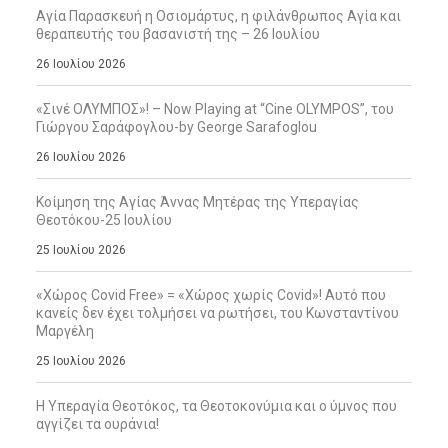
Αγία Παρασκευή η Οσιομάρτυς, η φιλάνθρωπος Αγία και
θεραπευτής του βασανιστή της – 26 Ιουλίου
26 Ιουλίου 2026
«Σινέ ΟΛΥΜΠΟΣ»! – Now Playing at “Cine OLYMPOS”, του
Γιώργου Σαράφογλου-by George Sarafoglou
26 Ιουλίου 2026
Κοίμηση της Αγίας Άννας Μητέρας της Υπεραγίας
Θεοτόκου-25 Ιουλίου
25 Ιουλίου 2026
«Χώρος Covid Free» = «Χώρος χωρίς Covid»! Αυτό που
κανείς δεν έχει τολμήσει να ρωτήσει, του Κωνσταντίνου
Μαργέλη
25 Ιουλίου 2026
Η Υπεραγία Θεοτόκος, τα Θεοτοκονύμια και ο ύμνος που
αγγίζει τα ουράνια!