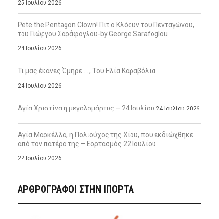
25 Ιουλίου 2026
Pete the Pentagon Clown! Πιτ ο Κλόουν του Πενταγώνου,
του Γιώργου Σαράφογλου-by George Sarafoglou
24 Ιουλίου 2026
Τι μας έκανες Όμηρε … , Του Ηλία Καραβόλια
24 Ιουλίου 2026
Αγία Χριστίνα η μεγαλομάρτυς – 24 Ιουλίου
24 Ιουλίου 2026
Αγία Μαρκέλλα, η Πολιούχος της Χίου, που εκδιώχθηκε
από τον πατέρα της – Εορτασμός 22 Ιουλίου
22 Ιουλίου 2026
ΑΡΘΡΟΓΡΑΦΟΙ ΣΤΗΝ IΠΟΡΤΑ