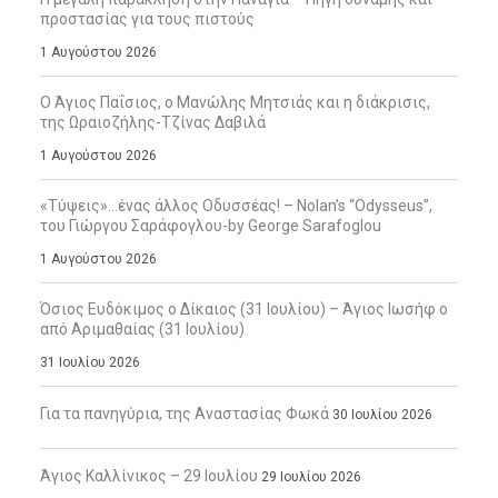
προστασίας για τους πιστούς
1 Αυγούστου 2026
Ο Άγιος Παΐσιος, ο Μανώλης Μητσιάς και η διάκρισις,
της Ωραιοζήλης-Τζίνας Δαβιλά
1 Αυγούστου 2026
«Τύψεις»…ένας άλλος Οδυσσέας! – Nolan’s “Odysseus”,
του Γιώργου Σαράφογλου-by George Sarafoglou
1 Αυγούστου 2026
Όσιος Ευδόκιμος ο Δίκαιος (31 Ιουλίου) – Άγιος Ιωσήφ ο
από Αριμαθαίας (31 Ιουλίου)
31 Ιουλίου 2026
Για τα πανηγύρια, της Αναστασίας Φωκά
30 Ιουλίου 2026
Άγιος Καλλίνικος – 29 Ιουλίου
29 Ιουλίου 2026