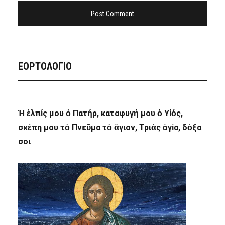
ΕΟΡΤΟΛΟΓΙΟ
Ἡ ἐλπίς μου ὁ Πατήρ, καταφυγή μου ὁ Υἱός,
σκέπη μου τὸ Πνεῦμα τὸ ἅγιον, Τριὰς ἁγία, δόξα
σοι