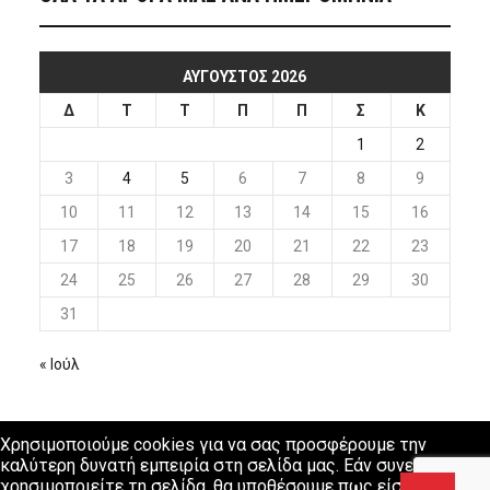
ΑΎΓΟΥΣΤΟΣ 2026
Δ
Τ
Τ
Π
Π
Σ
Κ
1
2
3
4
5
6
7
8
9
10
11
12
13
14
15
16
17
18
19
20
21
22
23
24
25
26
27
28
29
30
31
« Ιούλ
Χρησιμοποιούμε cookies για να σας προσφέρουμε την
καλύτερη δυνατή εμπειρία στη σελίδα μας. Εάν συνεχίσετε να
χρησιμοποιείτε τη σελίδα, θα υποθέσουμε πως είστε