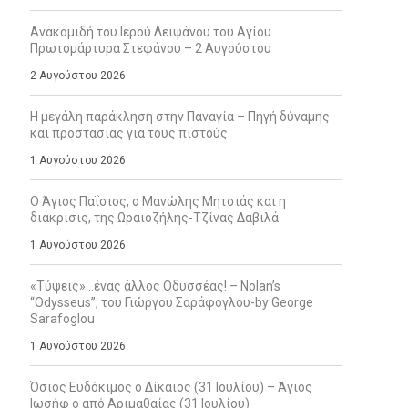
Ανακομιδή του Ιερού Λειψάνου του Αγίου
Πρωτομάρτυρα Στεφάνου – 2 Αυγούστου
2 Αυγούστου 2026
Η μεγάλη παράκληση στην Παναγία – Πηγή δύναμης
και προστασίας για τους πιστούς
1 Αυγούστου 2026
Ο Άγιος Παΐσιος, ο Μανώλης Μητσιάς και η
διάκρισις, της Ωραιοζήλης-Τζίνας Δαβιλά
1 Αυγούστου 2026
«Τύψεις»…ένας άλλος Οδυσσέας! – Nolan’s
“Odysseus”, του Γιώργου Σαράφογλου-by George
Sarafoglou
1 Αυγούστου 2026
Όσιος Ευδόκιμος ο Δίκαιος (31 Ιουλίου) – Άγιος
Ιωσήφ ο από Αριμαθαίας (31 Ιουλίου)