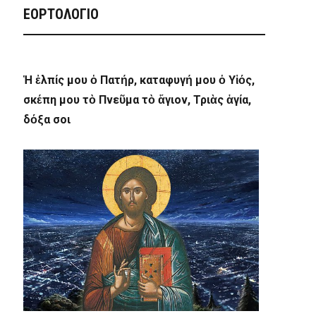
ΕΟΡΤΟΛΟΓΙΟ
Ἡ ἐλπίς μου ὁ Πατήρ, καταφυγή μου ὁ Υἱός,
σκέπη μου τὸ Πνεῦμα τὸ ἅγιον, Τριὰς ἁγία,
δόξα σοι