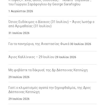
«Τύψεις»…ένας άλλος Οδυσσέας! – Nolan’s “Odysseus”,
του Γιώργου Σαράφογλου-by George Sarafoglou
1 Αυγούστου 2026
Όσιος Ευδόκιμος ο Δίκαιος (31 Ιουλίου) – Άγιος Ιωσήφ ο
από Αριμαθαίας (31 Ιουλίου)
31 Ιουλίου 2026
Για τα πανηγύρια, της Αναστασίας Φωκά
30 Ιουλίου 2026
Άγιος Καλλίνικος – 29 Ιουλίου
29 Ιουλίου 2026
Μη φοβάστε τα δάκρυα!, της Δρ Δέσποινας Κατσώχη
29 Ιουλίου 2026
Γιατί ο κλιματισμός αγαπά την ξηροφθαλμία;, της Δρος
Δέσποινας Κατσώχη
29 Ιουλίου 2026