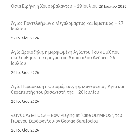
Οσία Ειρήνη η Χρυσοβαλάντου – 28 Ιουλίου
28 Ιουλίου 2026
Άγιος Παντελεήμων ο Μεγαλομάρτυς και Ιαματικός – 27
Ιουλίου
27 Ιουλίου 2026
Αγία Ωραιοζήλη, η μορφωμένη Αγία του 1ου αι. μΧ που
ακολούθησε το κήρυγμα του Απόστολου Ανδρέα- 26
Ιουλίου
26 Ιουλίου 2026
Αγία Παρασκευή η Οσιομάρτυς, η φιλάνθρωπος Αγία και
θεραπευτής του βασανιστή της – 26 Ιουλίου
26 Ιουλίου 2026
«Σινέ ΟΛΥΜΠΟΣ»! – Now Playing at “Cine OLYMPOS”, του
Γιώργου Σαράφογλου-by George Sarafoglou
26 Ιουλίου 2026