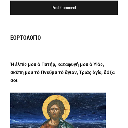
ΕΟΡΤΟΛΟΓΙΟ
Ἡ ἐλπίς μου ὁ Πατήρ, καταφυγή μου ὁ Υἱός,
σκέπη μου τὸ Πνεῦμα τὸ ἅγιον, Τριὰς ἁγία, δόξα
σοι