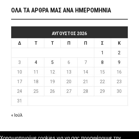
ΟΛΑ ΤΑ ΑΡΘΡΑ ΜΑΣ ΑΝΑ ΗΜΕΡΟΜΗΝΙΑ
ΑΎΓΟΥΣΤΟΣ 2026
Δ
Τ
Τ
Π
Π
Σ
Κ
1
2
3
4
5
6
7
8
9
10
11
12
13
14
15
16
17
18
19
20
21
22
23
24
25
26
27
28
29
30
31
« Ιούλ
Χρησιμοποιούμε cookies για να σας προσφέρουμε την