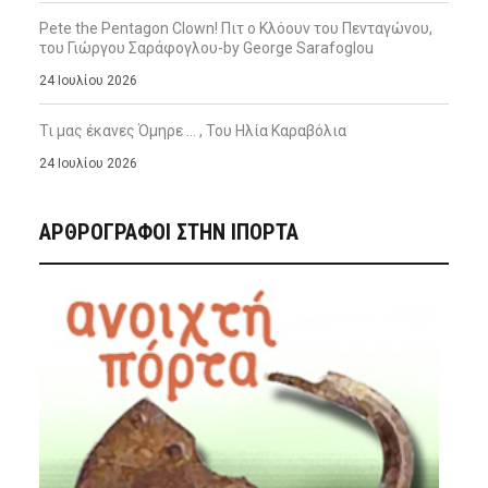
Pete the Pentagon Clown! Πιτ ο Κλόουν του Πενταγώνου,
του Γιώργου Σαράφογλου-by George Sarafoglou
24 Ιουλίου 2026
Τι μας έκανες Όμηρε … , Του Ηλία Καραβόλια
24 Ιουλίου 2026
ΑΡΘΡΟΓΡΑΦΟΙ ΣΤΗΝ IΠΟΡΤΑ