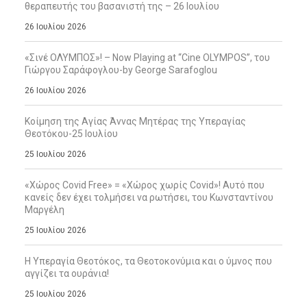
θεραπευτής του βασανιστή της – 26 Ιουλίου
26 Ιουλίου 2026
«Σινέ ΟΛΥΜΠΟΣ»! – Now Playing at “Cine OLYMPOS”, του
Γιώργου Σαράφογλου-by George Sarafoglou
26 Ιουλίου 2026
Κοίμηση της Αγίας Άννας Μητέρας της Υπεραγίας
Θεοτόκου-25 Ιουλίου
25 Ιουλίου 2026
«Χώρος Covid Free» = «Χώρος χωρίς Covid»! Αυτό που
κανείς δεν έχει τολμήσει να ρωτήσει, του Κωνσταντίνου
Μαργέλη
25 Ιουλίου 2026
Η Υπεραγία Θεοτόκος, τα Θεοτοκονύμια και ο ύμνος που
αγγίζει τα ουράνια!
25 Ιουλίου 2026