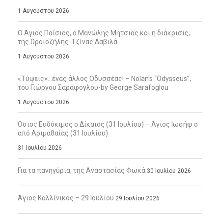
1 Αυγούστου 2026
Ο Άγιος Παΐσιος, ο Μανώλης Μητσιάς και η διάκρισις,
της Ωραιοζήλης-Τζίνας Δαβιλά
1 Αυγούστου 2026
«Τύψεις»…ένας άλλος Οδυσσέας! – Nolan’s “Odysseus”,
του Γιώργου Σαράφογλου-by George Sarafoglou
1 Αυγούστου 2026
Όσιος Ευδόκιμος ο Δίκαιος (31 Ιουλίου) – Άγιος Ιωσήφ ο
από Αριμαθαίας (31 Ιουλίου)
31 Ιουλίου 2026
Για τα πανηγύρια, της Αναστασίας Φωκά
30 Ιουλίου 2026
Άγιος Καλλίνικος – 29 Ιουλίου
29 Ιουλίου 2026