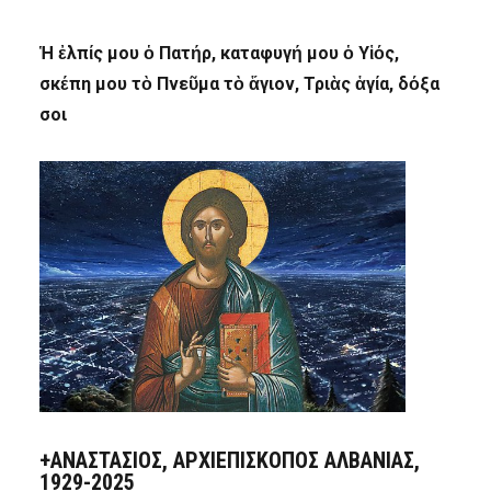
Ἡ ἐλπίς μου ὁ Πατήρ, καταφυγή μου ὁ Υἱός,
σκέπη μου τὸ Πνεῦμα τὸ ἅγιον, Τριὰς ἁγία, δόξα
σοι
+ΑΝΑΣΤΆΣΙΟΣ, ΑΡΧΙΕΠΊΣΚΟΠΟΣ ΑΛΒΑΝΊΑΣ,
1929-2025