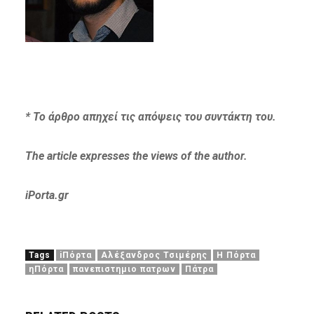
* Το
ά
ρθρο απηχεί τις απόψεις του συντάκτη του.
Τ
he article expresses the views of the author.
iPorta.gr
Tags
iΠόρτα
Αλέξανδρος Τσιμέρης
Η Πόρτα
ηΠόρτα
πανεπιστημιο πατρων
Πάτρα