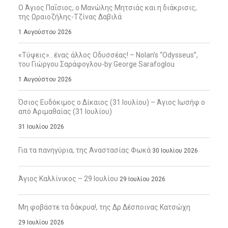
Ο Άγιος Παΐσιος, ο Μανώλης Μητσιάς και η διάκρισις,
της Ωραιοζήλης-Τζίνας Δαβιλά
1 Αυγούστου 2026
«Τύψεις»…ένας άλλος Οδυσσέας! – Nolan’s “Odysseus”,
του Γιώργου Σαράφογλου-by George Sarafoglou
1 Αυγούστου 2026
Όσιος Ευδόκιμος ο Δίκαιος (31 Ιουλίου) – Άγιος Ιωσήφ ο
από Αριμαθαίας (31 Ιουλίου)
31 Ιουλίου 2026
Για τα πανηγύρια, της Αναστασίας Φωκά
30 Ιουλίου 2026
Άγιος Καλλίνικος – 29 Ιουλίου
29 Ιουλίου 2026
Μη φοβάστε τα δάκρυα!, της Δρ Δέσποινας Κατσώχη
29 Ιουλίου 2026