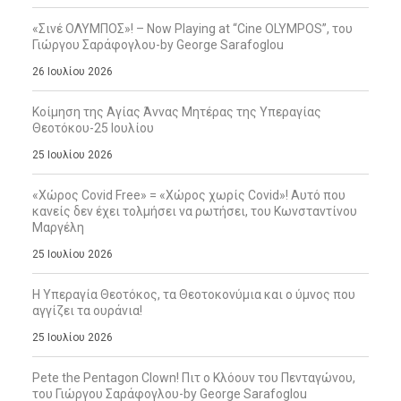
«Σινέ ΟΛΥΜΠΟΣ»! – Now Playing at “Cine OLYMPOS”, του
Γιώργου Σαράφογλου-by George Sarafoglou
26 Ιουλίου 2026
Κοίμηση της Αγίας Άννας Μητέρας της Υπεραγίας
Θεοτόκου-25 Ιουλίου
25 Ιουλίου 2026
«Χώρος Covid Free» = «Χώρος χωρίς Covid»! Αυτό που
κανείς δεν έχει τολμήσει να ρωτήσει, του Κωνσταντίνου
Μαργέλη
25 Ιουλίου 2026
Η Υπεραγία Θεοτόκος, τα Θεοτοκονύμια και ο ύμνος που
αγγίζει τα ουράνια!
25 Ιουλίου 2026
Pete the Pentagon Clown! Πιτ ο Κλόουν του Πενταγώνου,
του Γιώργου Σαράφογλου-by George Sarafoglou