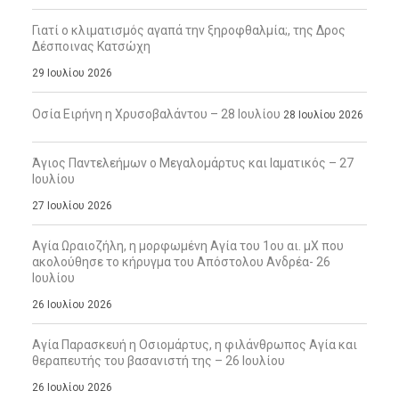
Γιατί ο κλιματισμός αγαπά την ξηροφθαλμία;, της Δρος
Δέσποινας Κατσώχη
29 Ιουλίου 2026
Οσία Ειρήνη η Χρυσοβαλάντου – 28 Ιουλίου
28 Ιουλίου 2026
Άγιος Παντελεήμων ο Μεγαλομάρτυς και Ιαματικός – 27
Ιουλίου
27 Ιουλίου 2026
Αγία Ωραιοζήλη, η μορφωμένη Αγία του 1ου αι. μΧ που
ακολούθησε το κήρυγμα του Απόστολου Ανδρέα- 26
Ιουλίου
26 Ιουλίου 2026
Αγία Παρασκευή η Οσιομάρτυς, η φιλάνθρωπος Αγία και
θεραπευτής του βασανιστή της – 26 Ιουλίου
26 Ιουλίου 2026