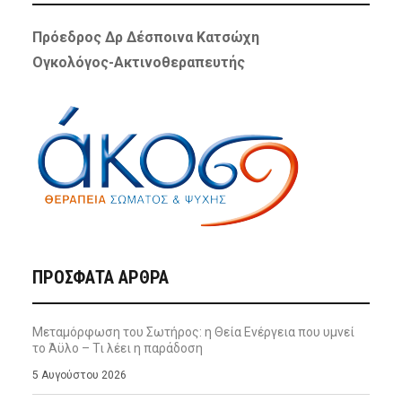
Πρόεδρος Δρ Δέσποινα Κατσώχη
Ογκολόγος-Ακτινοθεραπευτής
ΠΡΌΣΦΑΤΑ ΆΡΘΡΑ
Μεταμόρφωση του Σωτήρος: η Θεία Ενέργεια που υμνεί
το Άϋλο – Τι λέει η παράδοση
5 Αυγούστου 2026