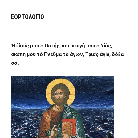
ΕΟΡΤΟΛΟΓΙΟ
Ἡ ἐλπίς μου ὁ Πατήρ, καταφυγή μου ὁ Υἱός,
σκέπη μου τὸ Πνεῦμα τὸ ἅγιον, Τριὰς ἁγία, δόξα
σοι