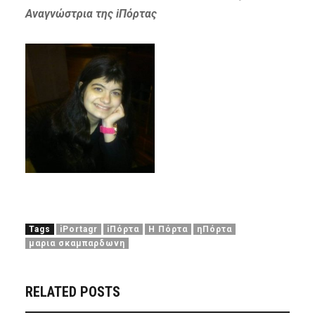
Αναγνώστρια της iΠόρτας
Tags
iPortagr
iΠόρτα
Η Πόρτα
ηΠόρτα
μαρια σκαμπαρδωνη
RELATED POSTS