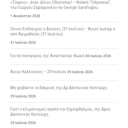
«Τύψεις»…ένας άλλος Οδυσσέας! – Nolan’s “Odysseus”,
του Γιώργου Σαράφογλου-by George Sarafoglou
1 Αυγούστου 2026
Όσιος Ευδόκιμος ο Δίκαιος (31 Ιουλίου) – Άγιος Ιωσήφ ο
από Αριμαθαίας (31 Ιουλίου)
31 Ιουλίου 2026
Για τα πανηγύρια, της Αναστασίας Φωκά
30 Ιουλίου 2026
Άγιος Καλλίνικος – 29 Ιουλίου
29 Ιουλίου 2026
Μη φοβάστε τα δάκρυα!, της Δρ Δέσποινας Κατσώχη
29 Ιουλίου 2026
Γιατί ο κλιματισμός αγαπά την ξηροφθαλμία;, της Δρος
Δέσποινας Κατσώχη
29 Ιουλίου 2026