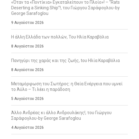
«Όταν τα «Ποντίκια» Εγκαταλείπουν το Πλοίο»! – “Rats
Deserting a Sinking Ship”!, του Γιώργου Σαράφογλου-by
George Sarafoglou
9 Αυγούστου 2026
Η άλλη Ελλάδα των πολλών, Του Ηλία Καραβόλια
8 Αυγούστου 2026
Πανηγύρι της χαράς και της ζωής, tου Ηλία Καραβόλια
8 Αυγούστου 2026
Μεταμόρφωση του Σωτήρος: η Θεία Ενέργεια που υμνεί
το Άϋλο – Τι λέει η παράδοση
5 Αυγούστου 2026
Άλλο Ανδρέας κι άλλο Ανδρουλάκης!, του Γιώργου
Σαράφογλου-by George Sarafoglou
4 Αυγούστου 2026