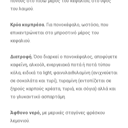
πόνους στο πίσω μέρος του κεφαλιού, στο ύψος
του λαιμού.
Κρύα κομπρέσα.
Για πονοκέφαλο, ωστόσο, που
επικεντρώνεται στο μπροστινό μέρος του
κεφαλιού.
Διατροφή.
Όσο διαρκεί ο πονοκέφαλος, αποφύγετε
καφεΐνη, αλκοόλ, ενεργειακά ποτά ή ποτά τύπου
κόλα, ειδικά τα light, φαινυλαιθυλαμίνη (ανιχνεύεται
σε σοκολάτα και τυρί), τυραμίνη (εντοπίζεται σε
ξηρούς καρπούς κρέατα, τυριά, και σόγια) αλλά και
το γλυκαντικό ασπαρτάμη.
Άφθονο νερό,
με μερικές σταγόνες φρέσκου
λεμονιού.