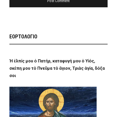
ΕΟΡΤΟΛΟΓΙΟ
Ἡ ἐλπίς μου ὁ Πατήρ, καταφυγή μου ὁ Υἱός,
σκέπη μου τὸ Πνεῦμα τὸ ἅγιον, Τριὰς ἁγία, δόξα
σοι