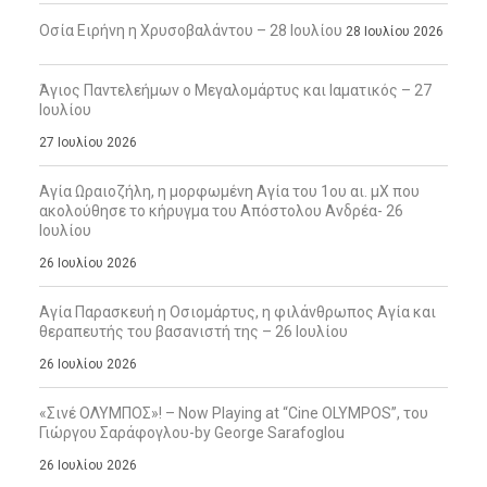
Οσία Ειρήνη η Χρυσοβαλάντου – 28 Ιουλίου
28 Ιουλίου 2026
Άγιος Παντελεήμων ο Μεγαλομάρτυς και Ιαματικός – 27
Ιουλίου
27 Ιουλίου 2026
Αγία Ωραιοζήλη, η μορφωμένη Αγία του 1ου αι. μΧ που
ακολούθησε το κήρυγμα του Απόστολου Ανδρέα- 26
Ιουλίου
26 Ιουλίου 2026
Αγία Παρασκευή η Οσιομάρτυς, η φιλάνθρωπος Αγία και
θεραπευτής του βασανιστή της – 26 Ιουλίου
26 Ιουλίου 2026
«Σινέ ΟΛΥΜΠΟΣ»! – Now Playing at “Cine OLYMPOS”, του
Γιώργου Σαράφογλου-by George Sarafoglou
26 Ιουλίου 2026