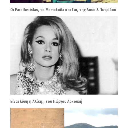
Οι Paratheristas, τα Mamakoita και Σια, της Λουσίλ Πετρίδου
Είναι λύση η Αλίκη;, του Γιώργου Αρκουλή