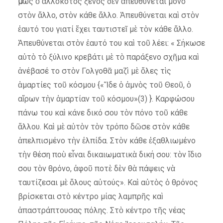
Ὅμως ὁ ἀλλόκοτος ξένος δὲν ἀπευθύνεται μόνο
στὸν ἄλλο, στὸν κάθε ἄλλο. Ἀπευθύνεται καὶ στὸν
ἑαυτό του γιατί ἔχει ταυτιστεῖ μὲ τὸν κάθε ἄλλο.
Ἀπευθύνεται στὸν ἑαυτό του καὶ τοῦ λέει: « Σήκωσε
αὐτὸ τὸ ξύλινο κρεβάτι μὲ τὸ παράξενο σχῆμα καὶ
ἀνέβασέ το στὸν Γολγοθᾶ μαζὶ μὲ ὅλες τὶς
ἁμαρτίες τοῦ κόσμου {«Ἴδε ὁ ἀμνὸς τοῦ Θεοῦ, ὁ
αἴρων τὴν ἁμαρτίαν τοῦ κόσμου»(3) }. Καρφώσου
πάνω του καὶ κάνε δικό σου τὸν πόνο τοῦ κάθε
ἄλλου. Καὶ μὲ αὐτὸν τὸν τρόπο δῶσε στὸν κάθε
ἀπελπισμένο τὴν ἐλπίδα. Στὸν κάθε ἐξαθλιωμένο
τὴν θέση ποὺ εἶναι δικαιωματικὰ δική σου: τὸν ἴδιο
σου τὸν θρόνο, ἀφοῦ ποτὲ δὲν θὰ πάψεις νὰ
ταυτίζεσαι μὲ ὅλους αὐτούς». Καὶ αὐτὸς ὁ θρόνος
βρίσκεται στὸ κέντρο μίας λαμπρῆς καὶ
ἀπαστράπτουσας πόλης. Στὸ κέντρο τῆς νέας