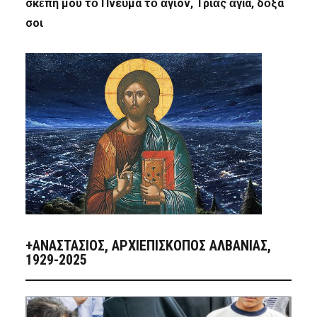
σκέπη μου τὸ Πνεῦμα τὸ ἅγιον, Τριὰς ἁγία, δόξα
σοι
+ΑΝΑΣΤΆΣΙΟΣ, ΑΡΧΙΕΠΊΣΚΟΠΟΣ ΑΛΒΑΝΊΑΣ,
1929-2025