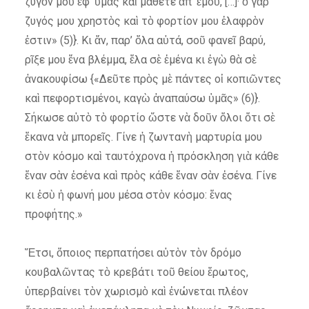
ζυγὸν μοῦ ἐφ’ ὑμᾶς καὶ μάθετε ἀπ’ ἐμοῦ, […]· ὁ γὰρ
ζυγός μου χρηστὸς καὶ τὸ φορτίον μου ἐλαφρὸν
ἐστιν» (5)}. Κι ἄν, παρ’ ὅλα αὐτά, σοῦ φανεῖ βαρύ,
ρῖξε μου ἕνα βλέμμα, ἔλα σὲ ἐμένα κι ἐγὼ θὰ σὲ
ἀνακουφίσω {«Δεῦτε πρὸς μὲ πάντες οἱ κοπιῶντες
καὶ πεφορτισμένοι, καγὼ ἀναπαύσω ὑμᾶς» (6)}.
Σήκωσε αὐτὸ τὸ φορτίο ὥστε νὰ δοῦν ὅλοι ὅτι σὲ
ἔκανα νὰ μπορεῖς. Γίνε ἡ ζωντανὴ μαρτυρία μου
στὸν κόσμο καὶ ταυτόχρονα ἡ πρόσκληση γιὰ κάθε
ἕναν σὰν ἐσένα καὶ πρὸς κάθε ἕναν σὰν ἐσένα. Γίνε
κι ἐσὺ ἡ φωνή μου μέσα στὸν κόσμο: ἕνας
προφήτης.»
Ἔτσι, ὅποιος περπατήσει αὐτὸν τὸν δρόμο
κουβαλῶντας τὸ κρεβάτι τοῦ θείου ἔρωτος,
ὑπερβαίνει τὸν χωρισμὸ καὶ ἑνώνεται πλέον