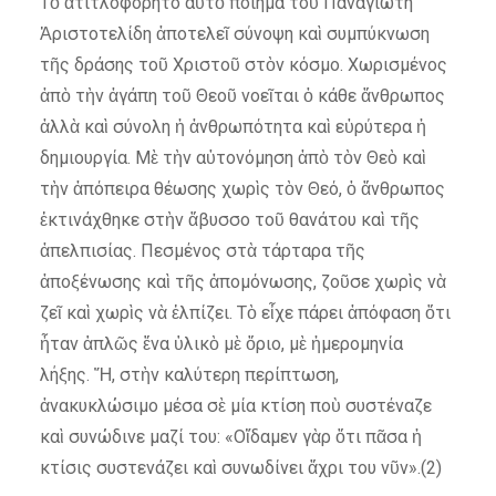
Τὸ ἀτιτλοφόρητο αὐτὸ ποίημα τοῦ Παναγιώτη
Ἀριστοτελίδη ἀποτελεῖ σύνοψη καὶ συμπύκνωση
τῆς δράσης τοῦ Χριστοῦ στὸν κόσμο. Χωρισμένος
ἀπὸ τὴν ἀγάπη τοῦ Θεοῦ νοεῖται ὁ κάθε ἄνθρωπος
ἀλλὰ καὶ σύνολη ἡ ἀνθρωπότητα καὶ εὐρύτερα ἡ
δημιουργία. Μὲ τὴν αὐτονόμηση ἀπὸ τὸν Θεὸ καὶ
τὴν ἀπόπειρα θέωσης χωρὶς τὸν Θεό, ὁ ἄνθρωπος
ἐκτινάχθηκε στὴν ἄβυσσο τοῦ θανάτου καὶ τῆς
ἀπελπισίας. Πεσμένος στὰ τάρταρα τῆς
ἀποξένωσης καὶ τῆς ἀπομόνωσης, ζοῦσε χωρὶς νὰ
ζεῖ καὶ χωρὶς νὰ ἐλπίζει. Τὸ εἶχε πάρει ἀπόφαση ὅτι
ἦταν ἁπλῶς ἕνα ὑλικὸ μὲ ὅριο, μὲ ἡμερομηνία
λήξης. Ἤ, στὴν καλύτερη περίπτωση,
ἀνακυκλώσιμο μέσα σὲ μία κτίση ποὺ συστέναζε
καὶ συνώδινε μαζί του: «Οἴδαμεν γὰρ ὅτι πᾶσα ἡ
κτίσις συστενάζει καὶ συνωδίνει ἄχρι του νῦν».(2)