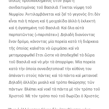
ἁπλῶς προσκεκλημένος στὸν γάμο ἢ
συνδαιτυμόνας τοῦ Βασιλιᾶ. Γίνεται νύμφη τοῦ
Νυμφίου. Ἀντιλαμβάνεται καὶ ζεῖ τὸ γεγονὸς ὅτι δὲν
εἶναι πιὰ ἡ πόρνη καὶ ἡ μοιχαλίδα ἀλλὰ ἡ ἐκλεκτὴ
καὶ ἡ ἀγαπημένη τοῦ Βασιλιᾶ. Καὶ ὅλα αὐτὰ
περπατῶντας («περιπάτει»). Δηλαδὴ διανύοντας
ἕναν δρόμο, κάνοντας μία πορεία κατὰ τὴ διάρκεια
τῆς ὁποίας καλεῖται νὰ ὡριμάσει καὶ νὰ
μεταμορφωθεῖ ἔτσι ὥστε νὰ ἀποδεχθεῖ τὰ δῶρα
τοῦ Βασιλιᾶ καὶ νὰ μὴν τὰ ἀπορρίψει. Μία πορεία
κατὰ τὴν ὁποία συνειδητοποιεῖ τὴν εὐθύνη του
ἀπέναντι στοὺς πάντες καὶ τὰ πάντα καὶ μετανοεῖ.
Δηλαδὴ ἀλλάζει μυαλὰ καὶ τρόπο θεώρησης τῶν
πάντων. Βλέπει καὶ νοεῖ τὰ πάντα μὲ τὸν τρόπο τοῦ
Χριστοῦ. Μὲ τὸν τρόπο ποὺ τοῦ δωρίζει ὁ Χριστός.