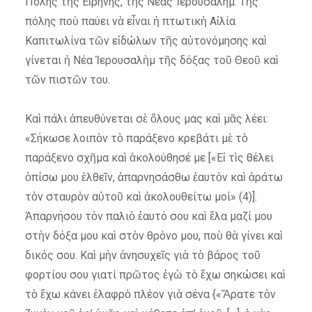
Πόλης τῆς Εἰρήνης, τῆς Νέας Ἱερουσαλήμ. Τῆς
πόλης ποὺ παύει νὰ εἶναι ἡ πτωτικὴ Αἰλία
Καπιτωλίνα τῶν εἰδώλων τῆς αὐτονόμησης καὶ
γίνεται ἡ Νέα Ἱερουσαλὴμ τῆς δόξας τοῦ Θεοῦ καὶ
τῶν πιστῶν του.
Καὶ πάλι ἀπευθύνεται σὲ ὅλους μας καὶ μᾶς λέει:
«Σήκωσε λοιπὸν τὸ παράξενο κρεβάτι μὲ τὸ
παράξενο σχῆμα καὶ ἀκολούθησέ με [«Εἰ τὶς θέλει
ὀπίσω μου ἐλθεῖν, ἀπαρνησάσθω ἑαυτὸν καὶ ἀράτω
τὸν σταυρὸν αὐτοῦ καὶ ἀκολουθείτω μοί» (4)].
Ἀπαρνήσου τὸν παλιὸ ἑαυτό σου καὶ ἔλα μαζί μου
στὴν δόξα μου καὶ στὸν θρόνο μου, ποὺ θὰ γίνει καὶ
δικός σου. Καὶ μὴν ἀνησυχεῖς γιὰ τὸ βάρος τοῦ
φορτίου σου γιατί πρῶτος ἐγὼ τὸ ἔχω σηκώσει καὶ
τὸ ἔχω κάνει ἐλαφρὸ πλέον γιὰ σένα {«Ἄρατε τὸν