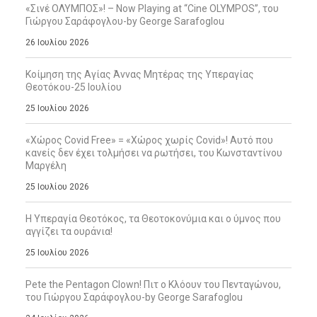
«Σινέ ΟΛΥΜΠΟΣ»! – Now Playing at “Cine OLYMPOS”, του
Γιώργου Σαράφογλου-by George Sarafoglou
26 Ιουλίου 2026
Κοίμηση της Αγίας Άννας Μητέρας της Υπεραγίας
Θεοτόκου-25 Ιουλίου
25 Ιουλίου 2026
«Χώρος Covid Free» = «Χώρος χωρίς Covid»! Αυτό που
κανείς δεν έχει τολμήσει να ρωτήσει, του Κωνσταντίνου
Μαργέλη
25 Ιουλίου 2026
Η Υπεραγία Θεοτόκος, τα Θεοτοκονύμια και ο ύμνος που
αγγίζει τα ουράνια!
25 Ιουλίου 2026
Pete the Pentagon Clown! Πιτ ο Κλόουν του Πενταγώνου,
του Γιώργου Σαράφογλου-by George Sarafoglou