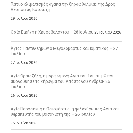
Γιατί ο κλιματισμός αγαπά την ξηροφθαλμία;, της Δρος
Δέσποινας Κατσώχη
29 Ιουλίου 2026
Οσία Ειρήνη η Χρυσοβαλάντου – 28 Ιουλίου
28 Ιουλίου 2026
Άγιος Παντελεήμων ο Μεγαλομάρτυς και Ιαματικός – 27
Ιουλίου
27 Ιουλίου 2026
Αγία Ωραιοζήλη, η μορφωμένη Αγία του 1ου αι. μΧ που
ακολούθησε το κήρυγμα του Απόστολου Ανδρέα- 26
Ιουλίου
26 Ιουλίου 2026
Αγία Παρασκευή η Οσιομάρτυς, η φιλάνθρωπος Αγία και
θεραπευτής του βασανιστή της – 26 Ιουλίου
26 Ιουλίου 2026