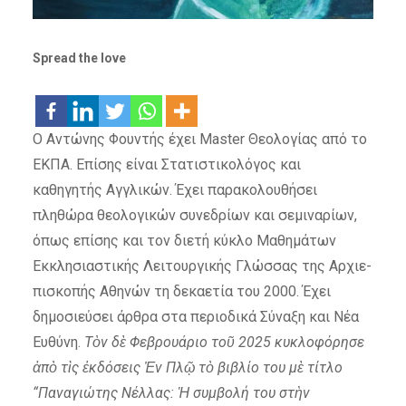
Spread the love
O Aντώνης Φουντής έχει Master Θεολογίας από το
ΕΚΠΑ. Επίσης είναι Στατιστικολόγος και
καθηγητής Αγγλικών. Έχει παρακολουθήσει
πληθώρα θεολογικών συ­νεδρίων και σεμιναρίων,
όπως επί­σης και τον διετή κύκλο Μαθημά­των
Εκκλη­σιαστικής Λειτουργι­κής Γλώσ­σας της Αρχιε­
πισκοπής Αθηνών τη δεκαετία του 2000. Έχει
δημοσιεύσει άρθρα στα περιοδικά
Σύναξη
και
Νέα
Ευθύνη
.
Τὸν δὲ Φεβρουάριο τοῦ 2025 κυκλοφόρησε
ἀπὸ τὶς ἐκδόσεις Ἐν Πλῷ τὸ βιβλίο του μὲ τίτλο
“Παναγιώτης Νέλλας: Ἡ συμβολή του στὴν