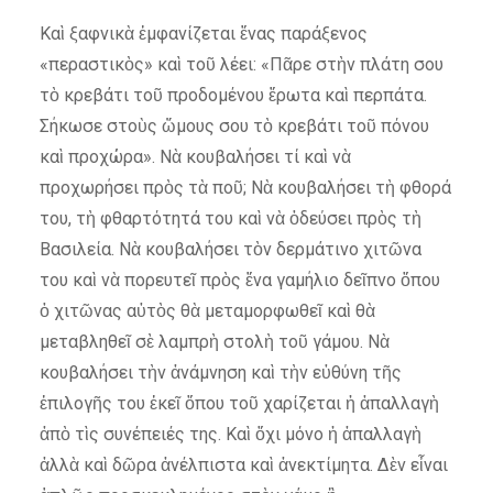
Καὶ ξαφνικὰ ἐμφανίζεται ἕνας παράξενος
«περαστικὸς» καὶ τοῦ λέει: «Πᾶρε στὴν πλάτη σου
τὸ κρεβάτι τοῦ προδομένου ἔρωτα καὶ περπάτα.
Σήκωσε στοὺς ὤμους σου τὸ κρεβάτι τοῦ πόνου
καὶ προχώρα». Νὰ κουβαλήσει τί καὶ νὰ
προχωρήσει πρὸς τὰ ποῦ; Νὰ κουβαλήσει τὴ φθορά
του, τὴ φθαρτότητά του καὶ νὰ ὁδεύσει πρὸς τὴ
Βασιλεία. Νὰ κουβαλήσει τὸν δερμάτινο χιτῶνα
του καὶ νὰ πορευτεῖ πρὸς ἕνα γαμήλιο δεῖπνο ὅπου
ὁ χιτῶνας αὐτὸς θὰ μεταμορφωθεῖ καὶ θὰ
μεταβληθεῖ σὲ λαμπρὴ στολὴ τοῦ γάμου. Νὰ
κουβαλήσει τὴν ἀνάμνηση καὶ τὴν εὐθύνη τῆς
ἐπιλογῆς του ἐκεῖ ὅπου τοῦ χαρίζεται ἡ ἀπαλλαγὴ
ἀπὸ τὶς συνέπειές της. Καὶ ὄχι μόνο ἡ ἀπαλλαγὴ
ἀλλὰ καὶ δῶρα ἀνέλπιστα καὶ ἀνεκτίμητα. Δὲν εἶναι