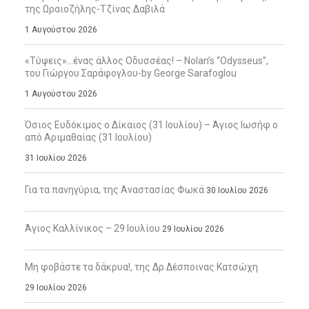
της Ωραιοζήλης-Τζίνας Δαβιλά
1 Αυγούστου 2026
«Τύψεις»…ένας άλλος Οδυσσέας! – Nolan’s “Odysseus”,
του Γιώργου Σαράφογλου-by George Sarafoglou
1 Αυγούστου 2026
Όσιος Ευδόκιμος ο Δίκαιος (31 Ιουλίου) – Άγιος Ιωσήφ ο
από Αριμαθαίας (31 Ιουλίου)
31 Ιουλίου 2026
Για τα πανηγύρια, της Αναστασίας Φωκά
30 Ιουλίου 2026
Άγιος Καλλίνικος – 29 Ιουλίου
29 Ιουλίου 2026
Μη φοβάστε τα δάκρυα!, της Δρ Δέσποινας Κατσώχη
29 Ιουλίου 2026