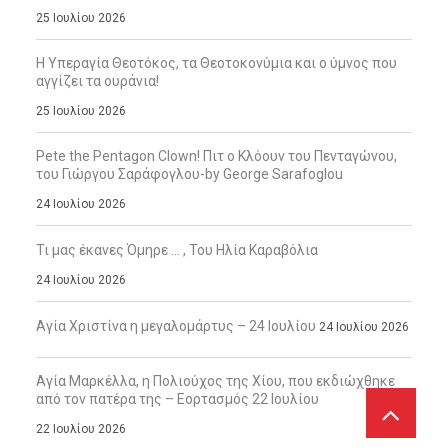
25 Ιουλίου 2026
Η Υπεραγία Θεοτόκος, τα Θεοτοκονύμια και ο ύμνος που
αγγίζει τα ουράνια!
25 Ιουλίου 2026
Pete the Pentagon Clown! Πιτ ο Κλόουν του Πενταγώνου,
του Γιώργου Σαράφογλου-by George Sarafoglou
24 Ιουλίου 2026
Τι μας έκανες Όμηρε … , Του Ηλία Καραβόλια
24 Ιουλίου 2026
Αγία Χριστίνα η μεγαλομάρτυς – 24 Ιουλίου
24 Ιουλίου 2026
Αγία Μαρκέλλα, η Πολιούχος της Χίου, που εκδιώχθηκε
από τον πατέρα της – Εορτασμός 22 Ιουλίου
22 Ιουλίου 2026