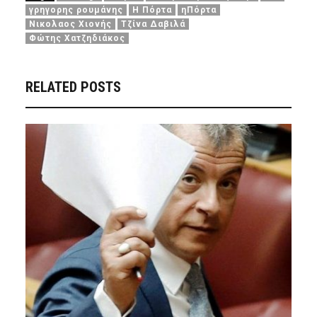
γρηγορης ρουμάνης
Η Πόρτα
ηΠόρτα
Νικολαος Χιονής
Τζίνα Δαβιλά
Φώτης Χατζηδιάκος
RELATED POSTS