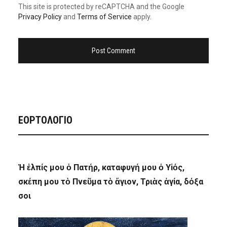
This site is protected by reCAPTCHA and the Google
Privacy Policy
and
Terms of Service
apply.
ΕΟΡΤΟΛΟΓΙΟ
Ἡ ἐλπίς μου ὁ Πατήρ, καταφυγή μου ὁ Υἱός,
σκέπη μου τὸ Πνεῦμα τὸ ἅγιον, Τριὰς ἁγία, δόξα
σοι