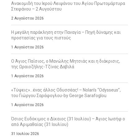
Ανακομιδή του Ιερού Λειψάνου του Αγίου Πρωτομάρτυρα
Στεφάνου – 2 Αυγούστου
2 Αυγούστου 2026
Η μεγάλη παράκληση στην Παναγία – Πηγή δύναμης και
προστασίας για τους πιστούς
1 Αυγούστου 2026
Ο Άγιος Παΐσιος, ο Μανώλης Μητσιάς και η διάκρισις,
της Ωραιοζήλης-Τζίνας Δαβιλά
1 Αυγούστου 2026
«Τύψεις»…ένας άλλος Οδυσσέας! – Nolan’s “Odysseus”,
του Γιώργου Σαράφογλου-by George Sarafoglou
1 Αυγούστου 2026
Όσιος Ευδόκιμος ο Δίκαιος (31 Ιουλίου) – Άγιος Ιωσήφ ο
από Αριμαθαίας (31 Ιουλίου)
31 Ιουλίου 2026