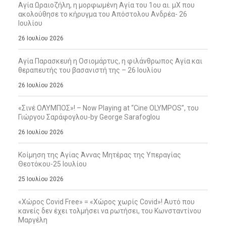
Αγία Ωραιοζήλη, η μορφωμένη Αγία του 1ου αι. μΧ που
ακολούθησε το κήρυγμα του Απόστολου Ανδρέα- 26
Ιουλίου
26 Ιουλίου 2026
Αγία Παρασκευή η Οσιομάρτυς, η φιλάνθρωπος Αγία και
θεραπευτής του βασανιστή της – 26 Ιουλίου
26 Ιουλίου 2026
«Σινέ ΟΛΥΜΠΟΣ»! – Now Playing at “Cine OLYMPOS”, του
Γιώργου Σαράφογλου-by George Sarafoglou
26 Ιουλίου 2026
Κοίμηση της Αγίας Άννας Μητέρας της Υπεραγίας
Θεοτόκου-25 Ιουλίου
25 Ιουλίου 2026
«Χώρος Covid Free» = «Χώρος χωρίς Covid»! Αυτό που
κανείς δεν έχει τολμήσει να ρωτήσει, του Κωνσταντίνου
Μαργέλη