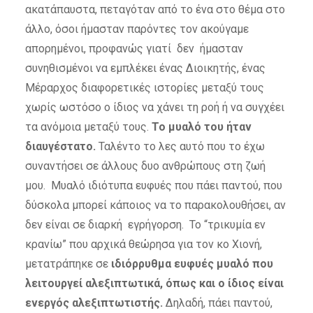
ακατάπαυστα, πεταγόταν από το ένα στο θέμα στο
άλλο, όσοι ήμασταν παρόντες τον ακούγαμε
απορημένοι, προφανώς γιατί δεν ήμασταν
συνηθισμένοι να εμπλέκει ένας Διοικητής, ένας
Μέραρχος διαφορετικές ιστορίες μεταξύ τους
χωρίς ωστόσο ο ίδιος να χάνει τη ροή ή να συγχέει
τα ανόμοια μεταξύ τους.
Το μυαλό του ήταν
διαυγέστατο.
Ταλέντο το λες αυτό που το έχω
συναντήσει σε άλλους δυο ανθρώπους στη ζωή
μου. Μυαλό ιδιότυπα ευφυές που πάει παντού, που
δύσκολα μπορεί κάποιος να το παρακολουθήσει, αν
δεν είναι σε διαρκή εγρήγορση. Το “τρικυμία εν
κρανίω” που αρχικά θεώρησα για τον κο Χιονή,
μετατράπηκε σε
ιδιόρρυθμα ευφυές μυαλό που
λειτουργεί αλεξιπτωτικά, όπως και ο ίδιος είναι
ενεργός αλεξιπτωτιστής.
Δηλαδή, πάει παντού,