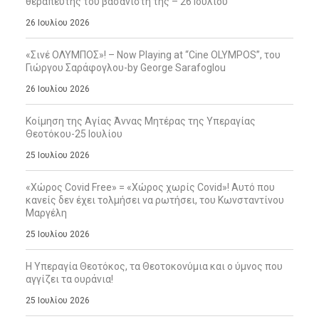
θεραπευτής του βασανιστή της – 26 Ιουλίου
26 Ιουλίου 2026
«Σινέ ΟΛΥΜΠΟΣ»! – Now Playing at “Cine OLYMPOS”, του
Γιώργου Σαράφογλου-by George Sarafoglou
26 Ιουλίου 2026
Κοίμηση της Αγίας Άννας Μητέρας της Υπεραγίας
Θεοτόκου-25 Ιουλίου
25 Ιουλίου 2026
«Χώρος Covid Free» = «Χώρος χωρίς Covid»! Αυτό που
κανείς δεν έχει τολμήσει να ρωτήσει, του Κωνσταντίνου
Μαργέλη
25 Ιουλίου 2026
Η Υπεραγία Θεοτόκος, τα Θεοτοκονύμια και ο ύμνος που
αγγίζει τα ουράνια!
25 Ιουλίου 2026