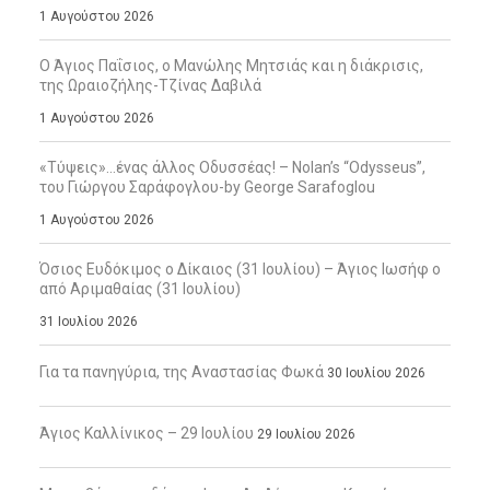
1 Αυγούστου 2026
Ο Άγιος Παΐσιος, ο Μανώλης Μητσιάς και η διάκρισις,
της Ωραιοζήλης-Τζίνας Δαβιλά
1 Αυγούστου 2026
«Τύψεις»…ένας άλλος Οδυσσέας! – Nolan’s “Odysseus”,
του Γιώργου Σαράφογλου-by George Sarafoglou
1 Αυγούστου 2026
Όσιος Ευδόκιμος ο Δίκαιος (31 Ιουλίου) – Άγιος Ιωσήφ ο
από Αριμαθαίας (31 Ιουλίου)
31 Ιουλίου 2026
Για τα πανηγύρια, της Αναστασίας Φωκά
30 Ιουλίου 2026
Άγιος Καλλίνικος – 29 Ιουλίου
29 Ιουλίου 2026