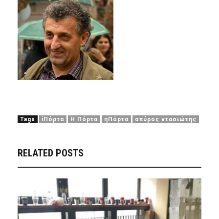
Tags
iΠόρτα
Η Πόρτα
ηΠόρτα
σπύρος ντασιώτης
RELATED POSTS