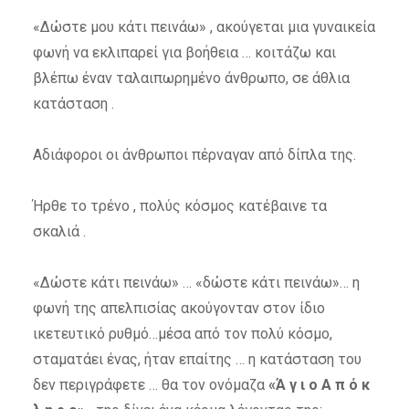
«Δώστε μου κάτι πεινάω» , ακούγεται μια γυναικεία
φωνή να εκλιπαρεί για βοήθεια … κοιτάζω και
βλέπω έναν ταλαιπωρημένο άνθρωπο, σε άθλια
κατάσταση .
Αδιάφοροι οι άνθρωποι πέρναγαν από δίπλα της.
Ήρθε το τρένο , πολύς κόσμος κατέβαινε τα
σκαλιά .
«Δώστε κάτι πεινάω» … «δώστε κάτι πεινάω»… η
φωνή της απελπισίας ακούγονταν στον ίδιο
ικετευτικό ρυθμό…μέσα από τον πολύ κόσμο,
σταματάει ένας, ήταν επαίτης … η κατάσταση του
δεν περιγράφετε … θα τον ονόμαζα
«Ά γ ι ο Α π ό κ