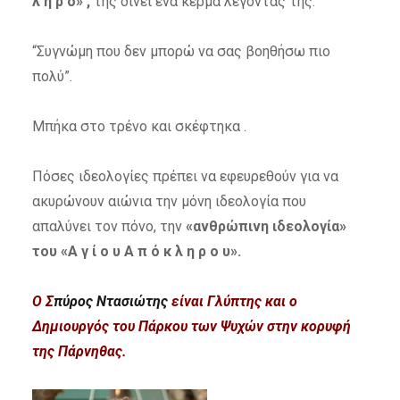
λ η ρ ο» ,
της δίνει ένα κέρμα λέγοντας της:
“Συγνώμη που δεν μπορώ να σας βοηθήσω πιο
πολύ”.
Μπήκα στο τρένο και σκέφτηκα .
Πόσες ιδεολογίες πρέπει να εφευρεθούν για να
ακυρώνουν αιώνια την μόνη ιδεολογία που
απαλύνει τον πόνο, την
«ανθρώπινη ιδεολογία»
του «Α γ ί ο υ Α π ό κ λ η ρ ο υ».
Ο Σ
πύρος Ντασιώτης
είναι Γλύπτης και ο
Δημιουργός του Πάρκου των Ψυχών στην κορυφή
της Πάρνηθας.