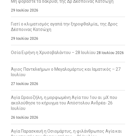
Μη φοβάστε τα δάκρυα!, της Δρ Δέσποινας Κατσώχη
29 Ιουλίου 2026
Γιατί ο κλιματισμός αγαπά την ξηροφθαλμία;, της Δρος
Δέσποινας Κατσώχη
29 Ιουλίου 2026
Οσία Ειρήνη η Χρυσοβαλάντου – 28 Ιουλίου
28 Ιουλίου 2026
Άγιος Παντελεήμων ο Μεγαλομάρτυς και Ιαματικός – 27
Ιουλίου
27 Ιουλίου 2026
Αγία Ωραιοζήλη, η μορφωμένη Αγία του 1ου αι. μΧ που
ακολούθησε το κήρυγμα του Απόστολου Ανδρέα- 26
Ιουλίου
26 Ιουλίου 2026
Αγία Παρασκευή η Οσιομάρτυς, η φιλάνθρωπος Αγία και