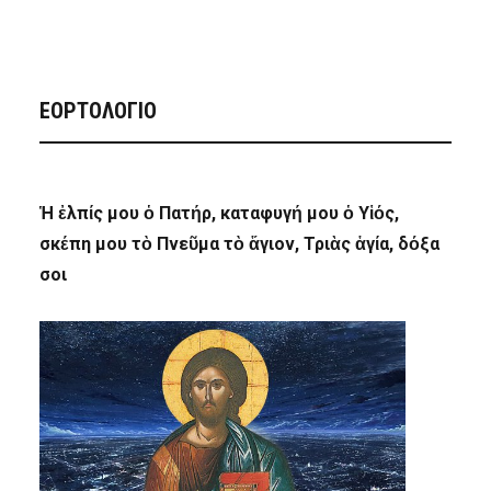
ΕΟΡΤΟΛΟΓΙΟ
Ἡ ἐλπίς μου ὁ Πατήρ, καταφυγή μου ὁ Υἱός,
σκέπη μου τὸ Πνεῦμα τὸ ἅγιον, Τριὰς ἁγία, δόξα
σοι