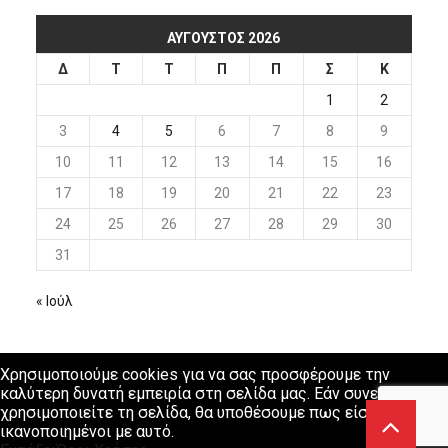
ΑΎΓΟΥΣΤΟΣ 2026
Δ
Τ
Τ
Π
Π
Σ
Κ
1
2
3
4
5
6
7
8
9
10
11
12
13
14
15
16
17
18
19
20
21
22
23
24
25
26
27
28
29
30
31
« Ιούλ
Χρησιμοποιούμε cookies για να σας προσφέρουμε την
καλύτερη δυνατή εμπειρία στη σελίδα μας. Εάν συνεχίσετε να
χρησιμοποιείτε τη σελίδα, θα υποθέσουμε πως είστε
ικανοποιημένοι με αυτό.