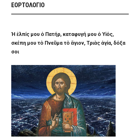
ΕΟΡΤΟΛΟΓΙΟ
Ἡ ἐλπίς μου ὁ Πατήρ, καταφυγή μου ὁ Υἱός,
σκέπη μου τὸ Πνεῦμα τὸ ἅγιον, Τριὰς ἁγία, δόξα
σοι