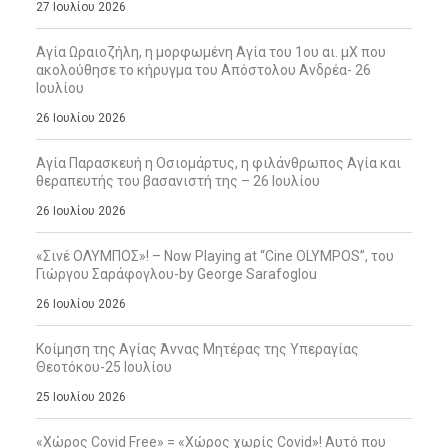
27 Ιουλίου 2026
Αγία Ωραιοζήλη, η μορφωμένη Αγία του 1ου αι. μΧ που
ακολούθησε το κήρυγμα του Απόστολου Ανδρέα- 26
Ιουλίου
26 Ιουλίου 2026
Αγία Παρασκευή η Οσιομάρτυς, η φιλάνθρωπος Αγία και
θεραπευτής του βασανιστή της – 26 Ιουλίου
26 Ιουλίου 2026
«Σινέ ΟΛΥΜΠΟΣ»! – Now Playing at “Cine OLYMPOS”, του
Γιώργου Σαράφογλου-by George Sarafoglou
26 Ιουλίου 2026
Κοίμηση της Αγίας Άννας Μητέρας της Υπεραγίας
Θεοτόκου-25 Ιουλίου
25 Ιουλίου 2026
«Χώρος Covid Free» = «Χώρος χωρίς Covid»! Αυτό που