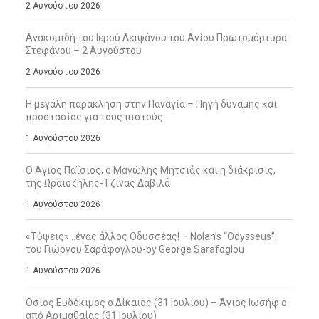
2 Αυγούστου 2026
Ανακομιδή του Ιερού Λειψάνου του Αγίου Πρωτομάρτυρα
Στεφάνου – 2 Αυγούστου
2 Αυγούστου 2026
Η μεγάλη παράκληση στην Παναγία – Πηγή δύναμης και
προστασίας για τους πιστούς
1 Αυγούστου 2026
Ο Άγιος Παΐσιος, ο Μανώλης Μητσιάς και η διάκρισις,
της Ωραιοζήλης-Τζίνας Δαβιλά
1 Αυγούστου 2026
«Τύψεις»…ένας άλλος Οδυσσέας! – Nolan’s “Odysseus”,
του Γιώργου Σαράφογλου-by George Sarafoglou
1 Αυγούστου 2026
Όσιος Ευδόκιμος ο Δίκαιος (31 Ιουλίου) – Άγιος Ιωσήφ ο
από Αριμαθαίας (31 Ιουλίου)