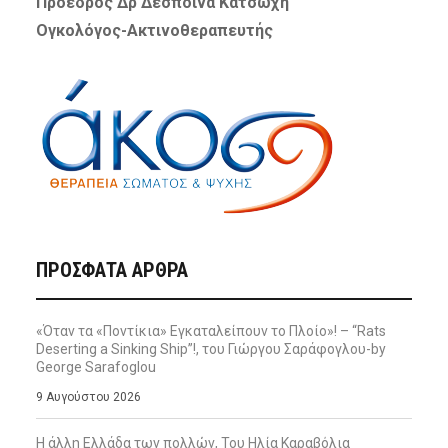
Πρόεδρος Δρ Δέσποινα Κατσώχη
Ογκολόγος-Ακτινοθεραπευτής
ΠΡΌΣΦΑΤΑ ΆΡΘΡΑ
«Όταν τα «Ποντίκια» Εγκαταλείπουν το Πλοίο»! – “Rats
Deserting a Sinking Ship”!, του Γιώργου Σαράφογλου-by
George Sarafoglou
9 Αυγούστου 2026
Η άλλη Ελλάδα των πολλών, Του Ηλία Καραβόλια