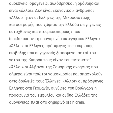
ομοεθνείς, ομογενείς, αλλόθρησκοι η ομόθρησκοι
είναι «άλλοι». Δεν είναι «κανονικοί» άνθρωποι.
«Άλλοι» ήταν οι Έλληνες της Μικρασιατικής
καταστροφής που χώρισε την Ελλάδα σε γηγενείς
αυτόχθονες και «τουρκόσπορους» που
διεκδικούσαν τη περγαμηνή του «γνήσιου Έλληνα».
«Άλλοι» οι Έλληνες πρόσφυγες της τουρκικής
εισβολής που οι γηγενείς ξιπασμένοι αστοί του
νότου της Κύπρου τους είχαν του πεταματού.
«Άλλοι» οι Αλβανοί της Σαμαρικής ανοησίας που
σήμερα είναι πρώτοι νοικοκυραίοι και απασχολούν
στις δουλειές τους Έλληνες. «Άλλοι» οι πρόσφυγες
Έλληνες στη Γερμανία, οι νύφες του Βούλγαρη, η
προσφυγιά του εμφυλίου και οι δύο Ελλάδες της
ομογένειας πλάι στο σημερινό brain drain.