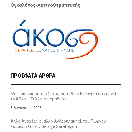
Ογκολόγος-Ακτινοθεραπευτής
ΠΡΌΣΦΑΤΑ ΆΡΘΡΑ
Μεταμόρφωση του Σωτήρος: η Θεία Ενέργεια που υμνεί
το Άϋλο – Τι λέει η παράδοση
5 Αυγούστου 2026
Άλλο Ανδρέας κι άλλο Ανδρουλάκης!, του Γιώργου
Σαράφογλου-by George Sarafoglou