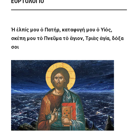
ΕΟΡΤΟΛΟΓΙΟ
Ἡ ἐλπίς μου ὁ Πατήρ, καταφυγή μου ὁ Υἱός,
σκέπη μου τὸ Πνεῦμα τὸ ἅγιον, Τριὰς ἁγία, δόξα
σοι