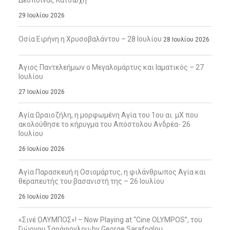
Δέσποινας Κατσώχη
29 Ιουλίου 2026
Οσία Ειρήνη η Χρυσοβαλάντου – 28 Ιουλίου
28 Ιουλίου 2026
Άγιος Παντελεήμων ο Μεγαλομάρτυς και Ιαματικός – 27
Ιουλίου
27 Ιουλίου 2026
Αγία Ωραιοζήλη, η μορφωμένη Αγία του 1ου αι. μΧ που
ακολούθησε το κήρυγμα του Απόστολου Ανδρέα- 26
Ιουλίου
26 Ιουλίου 2026
Αγία Παρασκευή η Οσιομάρτυς, η φιλάνθρωπος Αγία και
θεραπευτής του βασανιστή της – 26 Ιουλίου
26 Ιουλίου 2026
«Σινέ ΟΛΥΜΠΟΣ»! – Now Playing at “Cine OLYMPOS”, του
Γιώργου Σαράφογλου-by George Sarafoglou