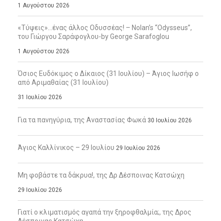
1 Αυγούστου 2026
«Τύψεις»…ένας άλλος Οδυσσέας! – Nolan’s “Odysseus”,
του Γιώργου Σαράφογλου-by George Sarafoglou
1 Αυγούστου 2026
Όσιος Ευδόκιμος ο Δίκαιος (31 Ιουλίου) – Άγιος Ιωσήφ ο
από Αριμαθαίας (31 Ιουλίου)
31 Ιουλίου 2026
Για τα πανηγύρια, της Αναστασίας Φωκά
30 Ιουλίου 2026
Άγιος Καλλίνικος – 29 Ιουλίου
29 Ιουλίου 2026
Μη φοβάστε τα δάκρυα!, της Δρ Δέσποινας Κατσώχη
29 Ιουλίου 2026
Γιατί ο κλιματισμός αγαπά την ξηροφθαλμία;, της Δρος