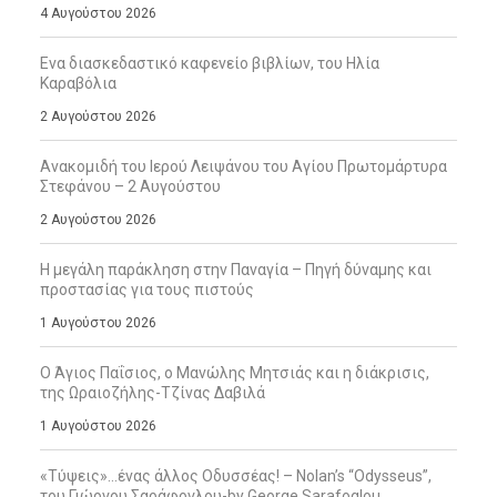
4 Αυγούστου 2026
Ενα διασκεδαστικό καφενείο βιβλίων, του Ηλία
Καραβόλια
2 Αυγούστου 2026
Ανακομιδή του Ιερού Λειψάνου του Αγίου Πρωτομάρτυρα
Στεφάνου – 2 Αυγούστου
2 Αυγούστου 2026
Η μεγάλη παράκληση στην Παναγία – Πηγή δύναμης και
προστασίας για τους πιστούς
1 Αυγούστου 2026
Ο Άγιος Παΐσιος, ο Μανώλης Μητσιάς και η διάκρισις,
της Ωραιοζήλης-Τζίνας Δαβιλά
1 Αυγούστου 2026
«Τύψεις»…ένας άλλος Οδυσσέας! – Nolan’s “Odysseus”,
του Γιώργου Σαράφογλου-by George Sarafoglou