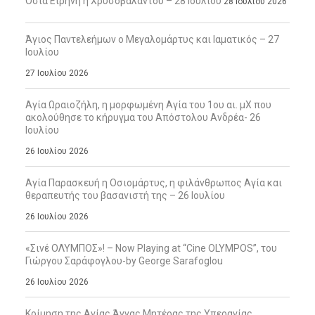
Οσία Ειρήνη η Χρυσοβαλάντου – 28 Ιουλίου
28 Ιουλίου 2026
Άγιος Παντελεήμων ο Μεγαλομάρτυς και Ιαματικός – 27
Ιουλίου
27 Ιουλίου 2026
Αγία Ωραιοζήλη, η μορφωμένη Αγία του 1ου αι. μΧ που
ακολούθησε το κήρυγμα του Απόστολου Ανδρέα- 26
Ιουλίου
26 Ιουλίου 2026
Αγία Παρασκευή η Οσιομάρτυς, η φιλάνθρωπος Αγία και
θεραπευτής του βασανιστή της – 26 Ιουλίου
26 Ιουλίου 2026
«Σινέ ΟΛΥΜΠΟΣ»! – Now Playing at “Cine OLYMPOS”, του
Γιώργου Σαράφογλου-by George Sarafoglou
26 Ιουλίου 2026
Κοίμηση της Αγίας Άννας Μητέρας της Υπεραγίας