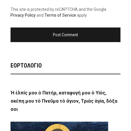
This site is protected by reCAPTCHA and the Google
Privacy Policy
and
Terms of Service
apply.
ΕΟΡΤΟΛΟΓΙΟ
Ἡ ἐλπίς μου ὁ Πατήρ, καταφυγή μου ὁ Υἱός,
σκέπη μου τὸ Πνεῦμα τὸ ἅγιον, Τριὰς ἁγία, δόξα
σοι