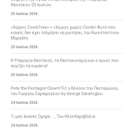
Θεοτόκου-25 Ιουλίου
25 Ιουλίου 2026
«Χώρος Covid Free» = «Χώρος χωρίς Covid»! Αυτό που
κανείς δεν έχει τολμήσει να ρωτήσει, του Κωνσταντίνου
Μαργέλη
25 Ιουλίου 2026
Η Υπεραγία Θεοτόκος, τα Θεοτοκονύμια και ο ύμνος που
αγγίζει τα ουράνια!
25 Ιουλίου 2026
Pete the Pentagon Clown! Πιτ ο Κλόουν του Πενταγώνου,
του Γιώργου Σαράφογλου-by George Sarafoglou
24 Ιουλίου 2026
Τι μας έκανες Όμηρε … , Του Ηλία Καραβόλια
24 Ιουλίου 2026