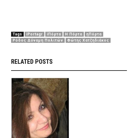
Tags
iPortagr
iΠόρτα
Η Πόρτα
ηΠόρτα
Ρόδος Δύναμη Πολιτών
Φώτης Χατζηδιάκος
RELATED POSTS