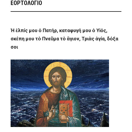
ΕΟΡΤΟΛΟΓΙΟ
Ἡ ἐλπίς μου ὁ Πατήρ, καταφυγή μου ὁ Υἱός,
σκέπη μου τὸ Πνεῦμα τὸ ἅγιον, Τριὰς ἁγία, δόξα
σοι