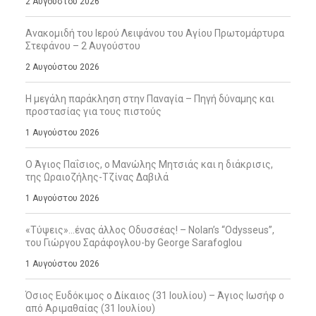
2 Αυγούστου 2026
Ανακομιδή του Ιερού Λειψάνου του Αγίου Πρωτομάρτυρα
Στεφάνου – 2 Αυγούστου
2 Αυγούστου 2026
Η μεγάλη παράκληση στην Παναγία – Πηγή δύναμης και
προστασίας για τους πιστούς
1 Αυγούστου 2026
Ο Άγιος Παΐσιος, ο Μανώλης Μητσιάς και η διάκρισις,
της Ωραιοζήλης-Τζίνας Δαβιλά
1 Αυγούστου 2026
«Τύψεις»…ένας άλλος Οδυσσέας! – Nolan’s “Odysseus”,
του Γιώργου Σαράφογλου-by George Sarafoglou
1 Αυγούστου 2026
Όσιος Ευδόκιμος ο Δίκαιος (31 Ιουλίου) – Άγιος Ιωσήφ ο
από Αριμαθαίας (31 Ιουλίου)