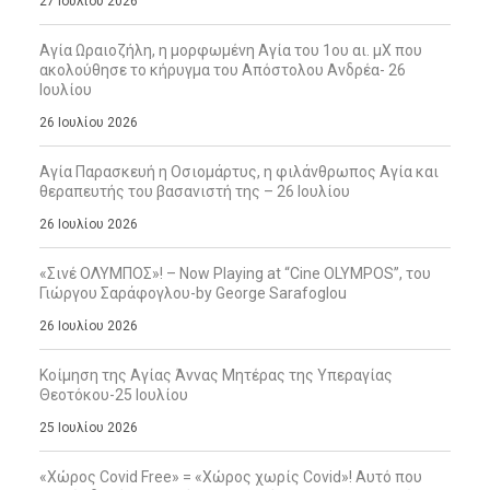
27 Ιουλίου 2026
Αγία Ωραιοζήλη, η μορφωμένη Αγία του 1ου αι. μΧ που
ακολούθησε το κήρυγμα του Απόστολου Ανδρέα- 26
Ιουλίου
26 Ιουλίου 2026
Αγία Παρασκευή η Οσιομάρτυς, η φιλάνθρωπος Αγία και
θεραπευτής του βασανιστή της – 26 Ιουλίου
26 Ιουλίου 2026
«Σινέ ΟΛΥΜΠΟΣ»! – Now Playing at “Cine OLYMPOS”, του
Γιώργου Σαράφογλου-by George Sarafoglou
26 Ιουλίου 2026
Κοίμηση της Αγίας Άννας Μητέρας της Υπεραγίας
Θεοτόκου-25 Ιουλίου
25 Ιουλίου 2026
«Χώρος Covid Free» = «Χώρος χωρίς Covid»! Αυτό που