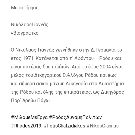
Με εκτίμηση,
ΝικόλαοςΓιαννάς
▸Βιογραφικό
Ο Νικόλαος Γιαννάς γεννήθηκε στην Δ. Γερμανία το
έτος 1971. Κατάγεται από τ΄ Αφάντου – Ρόδου και
είναι πατέρας δυο παιδιών. Από το έτος 2004 είναι
μέλος του Δικηγορικού Συλλόγου Ρόδου και έως
και σήμερα ασκεί μάχιμη Δικηγορία στα Δικαστήρια
της Ρόδου και όλης της επικράτειας, ως Δικηγόρος
Παρ΄ Αρείω Πάγω.
#ΜιλαμεΜεΕργα
#ΡοδοςΔυναμηΠολιτων
#Rhodes2019
#FotisChatzidiakos
#NikosGiannas