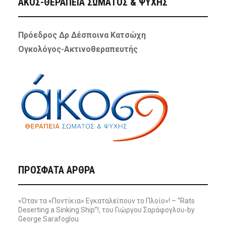
ΑΚΟΣ-ΘΕΡΑΠΕΙΑ ΣΩΜΑΤΟΣ & ΨΥΧΗΣ
Πρόεδρος Δρ Δέσποινα Κατσώχη
Ογκολόγος-Ακτινοθεραπευτής
ΠΡΌΣΦΑΤΑ ΆΡΘΡΑ
«Όταν τα «Ποντίκια» Εγκαταλείπουν το Πλοίο»! – “Rats
Deserting a Sinking Ship”!, του Γιώργου Σαράφογλου-by
George Sarafoglou