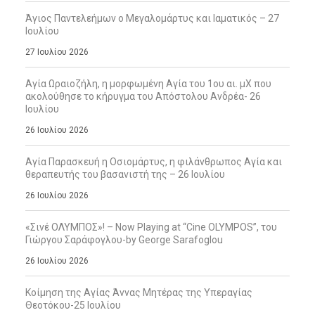
Άγιος Παντελεήμων ο Μεγαλομάρτυς και Ιαματικός – 27
Ιουλίου
27 Ιουλίου 2026
Αγία Ωραιοζήλη, η μορφωμένη Αγία του 1ου αι. μΧ που
ακολούθησε το κήρυγμα του Απόστολου Ανδρέα- 26
Ιουλίου
26 Ιουλίου 2026
Αγία Παρασκευή η Οσιομάρτυς, η φιλάνθρωπος Αγία και
θεραπευτής του βασανιστή της – 26 Ιουλίου
26 Ιουλίου 2026
«Σινέ ΟΛΥΜΠΟΣ»! – Now Playing at “Cine OLYMPOS”, του
Γιώργου Σαράφογλου-by George Sarafoglou
26 Ιουλίου 2026
Κοίμηση της Αγίας Άννας Μητέρας της Υπεραγίας
Θεοτόκου-25 Ιουλίου