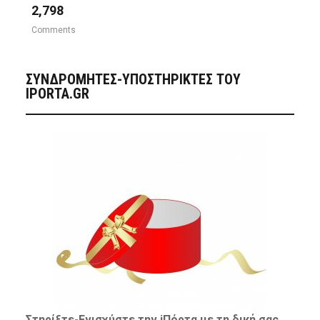
2,798
Comments
ΣΥΝΔΡΟΜΗΤΈΣ-ΥΠΟΣΤΗΡΙΚΤΈΣ ΤΟΥ
IPORTA.GR
Στηρίξτε-
Ενισχύστε
την iΠόρτα με τη δική σας