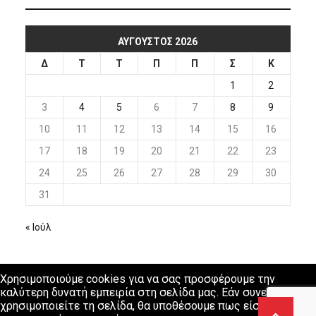
ΑΎΓΟΥΣΤΟΣ 2026
Δ
Τ
Τ
Π
Π
Σ
Κ
1
2
3
4
5
6
7
8
9
10
11
12
13
14
15
16
17
18
19
20
21
22
23
24
25
26
27
28
29
30
31
« Ιούλ
Χρησιμοποιούμε cookies για να σας προσφέρουμε την
καλύτερη δυνατή εμπειρία στη σελίδα μας. Εάν συνεχίσετε να
χρησιμοποιείτε τη σελίδα, θα υποθέσουμε πως είστε