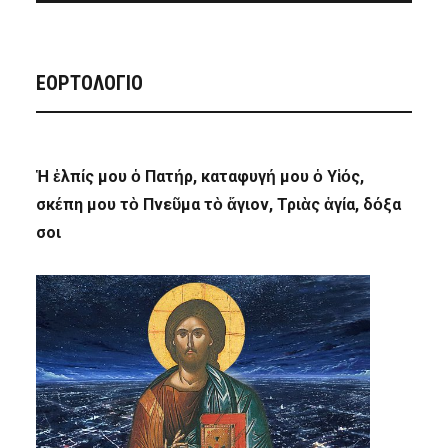
ΕΟΡΤΟΛΟΓΙΟ
Ἡ ἐλπίς μου ὁ Πατήρ, καταφυγή μου ὁ Υἱός,
σκέπη μου τὸ Πνεῦμα τὸ ἅγιον, Τριὰς ἁγία, δόξα
σοι