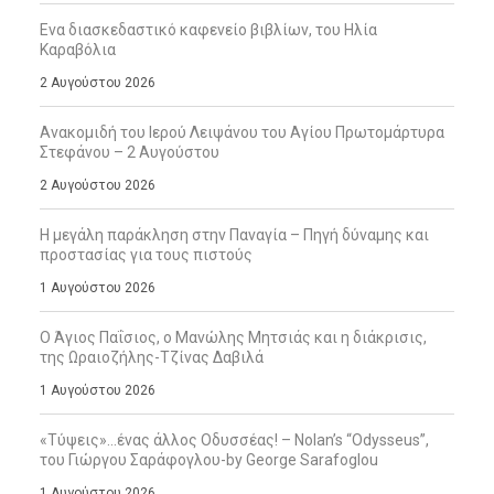
Ενα διασκεδαστικό καφενείο βιβλίων, του Ηλία
Καραβόλια
2 Αυγούστου 2026
Ανακομιδή του Ιερού Λειψάνου του Αγίου Πρωτομάρτυρα
Στεφάνου – 2 Αυγούστου
2 Αυγούστου 2026
Η μεγάλη παράκληση στην Παναγία – Πηγή δύναμης και
προστασίας για τους πιστούς
1 Αυγούστου 2026
Ο Άγιος Παΐσιος, ο Μανώλης Μητσιάς και η διάκρισις,
της Ωραιοζήλης-Τζίνας Δαβιλά
1 Αυγούστου 2026
«Τύψεις»…ένας άλλος Οδυσσέας! – Nolan’s “Odysseus”,
του Γιώργου Σαράφογλου-by George Sarafoglou
1 Αυγούστου 2026