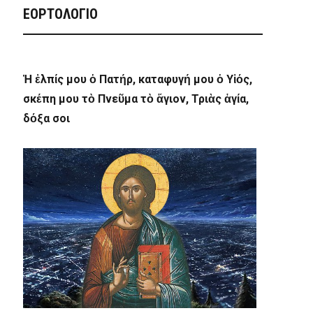
ΕΟΡΤΟΛΟΓΙΟ
Ἡ ἐλπίς μου ὁ Πατήρ, καταφυγή μου ὁ Υἱός,
σκέπη μου τὸ Πνεῦμα τὸ ἅγιον, Τριὰς ἁγία,
δόξα σοι