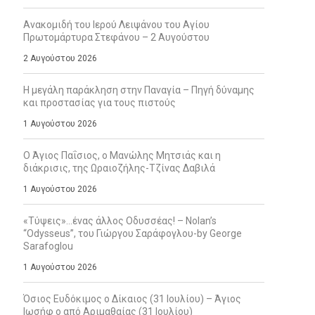
Ανακομιδή του Ιερού Λειψάνου του Αγίου
Πρωτομάρτυρα Στεφάνου – 2 Αυγούστου
2 Αυγούστου 2026
Η μεγάλη παράκληση στην Παναγία – Πηγή δύναμης
και προστασίας για τους πιστούς
1 Αυγούστου 2026
Ο Άγιος Παΐσιος, ο Μανώλης Μητσιάς και η
διάκρισις, της Ωραιοζήλης-Τζίνας Δαβιλά
1 Αυγούστου 2026
«Τύψεις»…ένας άλλος Οδυσσέας! – Nolan’s
“Odysseus”, του Γιώργου Σαράφογλου-by George
Sarafoglou
1 Αυγούστου 2026
Όσιος Ευδόκιμος ο Δίκαιος (31 Ιουλίου) – Άγιος
Ιωσήφ ο από Αριμαθαίας (31 Ιουλίου)