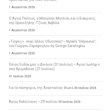
1 Αυγούστου 2026
Ο Άγιος Παΐσιος, ο Μανώλης Μητσιάς και η διάκρισις,
της Ωραιοζήλης-Τζίνας Δαβιλά
1 Αυγούστου 2026
«Τύψεις»…ένας άλλος Οδυσσέας! – Nolan’s “Odysseus”,
του Γιώργου Σαράφογλου-by George Sarafoglou
1 Αυγούστου 2026
Όσιος Ευδόκιμος ο Δίκαιος (31 Ιουλίου) – Άγιος Ιωσήφ ο
από Αριμαθαίας (31 Ιουλίου)
31 Ιουλίου 2026
Για τα πανηγύρια, της Αναστασίας Φωκά
30 Ιουλίου 2026
Άγιος Καλλίνικος – 29 Ιουλίου
29 Ιουλίου 2026