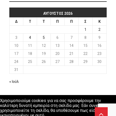
ΑΎΓΟΥΣΤΟΣ 2026
Δ
Τ
Τ
Π
Π
Σ
Κ
1
2
3
4
5
6
7
8
9
10
11
12
13
14
15
16
17
18
19
20
21
22
23
24
25
26
27
28
29
30
31
« Ιούλ
Χρησιμοποιούμε cookies για να σας προσφέρουμε την
καλύτερη δυνατή εμπειρία στη σελίδα μας. Εάν συνεχίσετε να
χρησιμοποιείτε τη σελίδα, θα υποθέσουμε πως είστε
ικανοποιημένοι με αυτό.