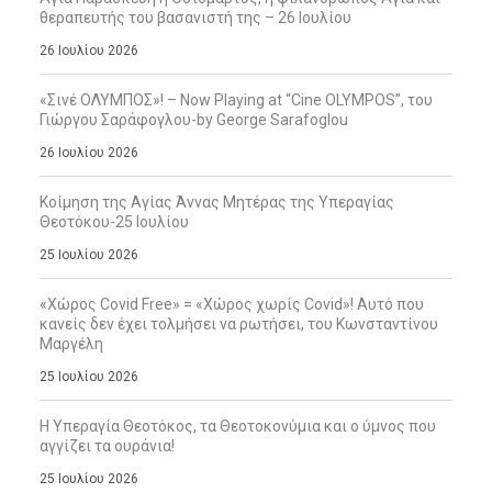
θεραπευτής του βασανιστή της – 26 Ιουλίου
26 Ιουλίου 2026
«Σινέ ΟΛΥΜΠΟΣ»! – Now Playing at “Cine OLYMPOS”, του
Γιώργου Σαράφογλου-by George Sarafoglou
26 Ιουλίου 2026
Κοίμηση της Αγίας Άννας Μητέρας της Υπεραγίας
Θεοτόκου-25 Ιουλίου
25 Ιουλίου 2026
«Χώρος Covid Free» = «Χώρος χωρίς Covid»! Αυτό που
κανείς δεν έχει τολμήσει να ρωτήσει, του Κωνσταντίνου
Μαργέλη
25 Ιουλίου 2026
Η Υπεραγία Θεοτόκος, τα Θεοτοκονύμια και ο ύμνος που
αγγίζει τα ουράνια!
25 Ιουλίου 2026