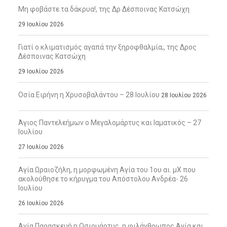
Μη φοβάστε τα δάκρυα!, της Δρ Δέσποινας Κατσώχη
29 Ιουλίου 2026
Γιατί ο κλιματισμός αγαπά την ξηροφθαλμία;, της Δρος
Δέσποινας Κατσώχη
29 Ιουλίου 2026
Οσία Ειρήνη η Χρυσοβαλάντου – 28 Ιουλίου
28 Ιουλίου 2026
Άγιος Παντελεήμων ο Μεγαλομάρτυς και Ιαματικός – 27
Ιουλίου
27 Ιουλίου 2026
Αγία Ωραιοζήλη, η μορφωμένη Αγία του 1ου αι. μΧ που
ακολούθησε το κήρυγμα του Απόστολου Ανδρέα- 26
Ιουλίου
26 Ιουλίου 2026
Αγία Παρασκευή η Οσιομάρτυς, η φιλάνθρωπος Αγία και