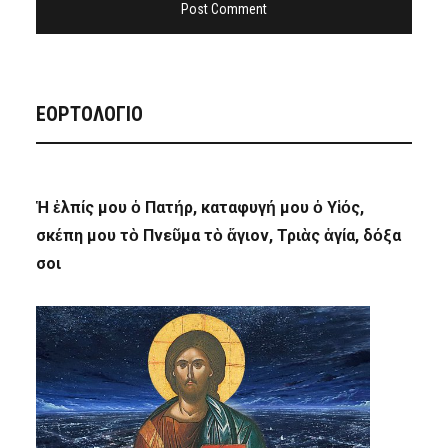
ΕΟΡΤΟΛΟΓΙΟ
Ἡ ἐλπίς μου ὁ Πατήρ, καταφυγή μου ὁ Υἱός,
σκέπη μου τὸ Πνεῦμα τὸ ἅγιον, Τριὰς ἁγία, δόξα
σοι