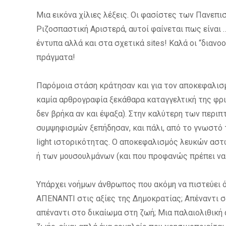
Μια εικόνα χίλιες λέξεις. Οι φασίστες των Πανεπ
Ριζοσπαστική Αριστερά, αυτοί φαίνεται πως είναι 
έντυπα αλλά και στα σχετικά sites! Καλά οι “διανο
πράγματα!
Παρόμοια στάση κράτησαν και για τον αποκεφαλισμ
καμία αρθρογραφία ξεκάθαρα καταγγελτική της φρ
δεν βρήκα αν και έψαξα). Στην καλύτερη των περιπ
συμψηφισμών ξεπήδησαν, και πάλι, από το γνωστό
light ιστορικότητας. Ο αποκεφαλισμός λευκών αστώ
ή των μουσουλμάνων (και που προφανώς πρέπει να 
Υπάρχει νοήμων άνθρωπος που ακόμη να πιστεύει ότ
ΑΠΕΝΑΝΤΙ στις αξίες της Δημοκρατίας; Απέναντι στ
απέναντι στο δικαίωμα στη ζωή; Μια παλαιολιθική 