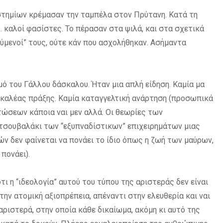
ιστημίων κρέμασαν την ταμπέλα στον Πρύτανη. Κατά τη
… καλοί φασίστες. Το πέρασαν στα ψιλά, και στα σχετικά
ούμενοί” τους, ούτε κάν που ασχολήθηκαν. Ασήμαντα
ό του Γάλλου δάσκαλου. Ήταν μια απλή είδηση. Καμία μα
ικαλέας πράξης. Καμία καταγγελτική ανάρτηση (προσωπικά
τώσεων κάποια ναι μεν αλλά. Οι θεωρίες των
 τσουβαλάκι των “εξυπναδίστικων” επιχειρημάτων μιας
ν δεν φαίνεται να πονάει το ίδιο όπως η ζωή των μαύρων,
πονάει).
ι η “ιδεολογία” αυτού του τύπου της αριστεράς δεν είναι
ην ατομική αξιοπρέπεια, απέναντι στην ελευθερία και ναι
αριστερά, στην οποία κάθε δικαίωμα, ακόμη κι αυτό της