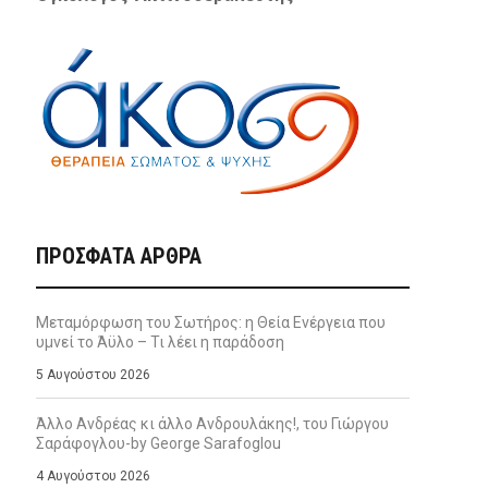
ΠΡΌΣΦΑΤΑ ΆΡΘΡΑ
Μεταμόρφωση του Σωτήρος: η Θεία Ενέργεια που
υμνεί το Άϋλο – Τι λέει η παράδοση
5 Αυγούστου 2026
Άλλο Ανδρέας κι άλλο Ανδρουλάκης!, του Γιώργου
Σαράφογλου-by George Sarafoglou
4 Αυγούστου 2026