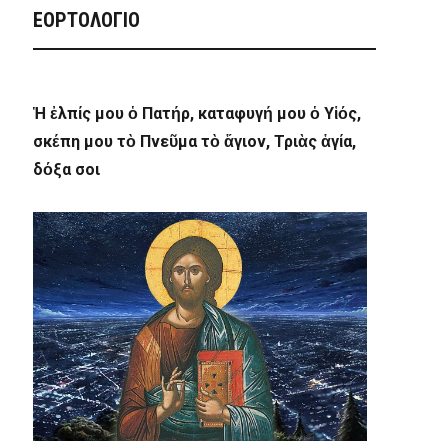
ΕΟΡΤΟΛΟΓΙΟ
Ἡ ἐλπίς μου ὁ Πατήρ, καταφυγή μου ὁ Υἱός,
σκέπη μου τὸ Πνεῦμα τὸ ἅγιον, Τριὰς ἁγία,
δόξα σοι