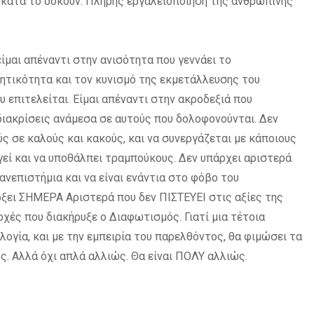
ι κατά το δοκούν. Πλήρης εργαλειοποίηση της ανθρώπινης
είμαι απέναντι στην ανισότητα που γεννάει το
λητικότητα και τον κυνισμό της εκμετάλλευσης του
 επιτελείται. Είμαι απέναντι στην ακροδεξιά που
διακρίσεις ανάμεσα σε αυτούς που δολοφονούνται. Δεν
ύς σε καλούς και κακούς, και να συνεργάζεται με κάποιους
γεί και να υποθάλπει τραμπούκους. Δεν υπάρχει αριστερά
ανεπιστήμια και να είναι ενάντια στο φόβο του
ξει ΣΗΜΕΡΑ Αριστερά που δεν ΠΙΣΤΕΥΕΙ στις αξίες της
ρχές που διακήρυξε ο Διαφωτισμός. Γιατί μια τέτοια
ολογία, και με την εμπειρία του παρελθόντος, θα φιμώσει τα
ώς. Αλλά όχι απλά αλλιώς. Θα είναι ΠΟΛΥ αλλιώς.