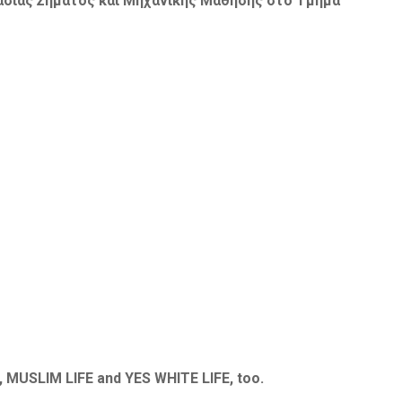
ασίας Σήματος και Μηχανικής Μάθησης στο Τμήμα
 MUSLIM LIFE and YES WHITE LIFE, too.