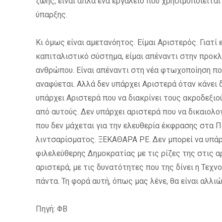
ζωής, είναι απλά ένα εργαλείο που χρησιμοποιείτα
ύπαρξης.
Κι όμως είναι αμετανόητος. Είμαι Αριστερός. Γιατί 
καπιταλιστικό σύστημα, είμαι απέναντι στην προκ
ανθρώπου. Είναι απέναντι στη νέα φτωχοποίηση που
αναφύεται. Αλλά δεν υπάρχει Αριστερά όταν κάνει 
υπάρχει Αριστερά που να διακρίνει τους ακροδεξιο
από αυτούς. Δεν υπάρχει αριστερά που να δικαιολο
που δεν μάχεται για την ελευθερία έκφρασης στα Π
λιντσαρίσματος. ΞΕΚΑΘΑΡΑ ΡΕ. Δεν μπορεί να υπάρ
φιλελεύθερης Δημοκρατίας με τις ρίζες της στις α
αριστερά, με τις δυνατότητες που της δίνει η Τεχν
πάντα. Τη φορά αυτή, όπως μας λένε, θα είναι αλλι
Πηγή: ΦΒ