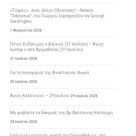
«Τύψεις»…ένας άλλος Οδυσσέας! – Nolan’s
“Odysseus”, του Γιώργου Σαράφογλου-by George
Sarafoglou
1 Αυγούστου 2026
Όσιος Ευδόκιμος ο Δίκαιος (31 Ιουλίου) – Άγιος
Ιωσήφ ο από Αριμαθαίας (31 Ιουλίου)
31 Ιουλίου 2026
Για τα πανηγύρια, της Αναστασίας Φωκά
30 Ιουλίου 2026
Άγιος Καλλίνικος – 29 Ιουλίου
29 Ιουλίου 2026
Μη φοβάστε τα δάκρυα!, της Δρ Δέσποινας Κατσώχη
29 Ιουλίου 2026
Γιατί ο κλιματισμός αγαπά την ξηροφθαλμία;, της