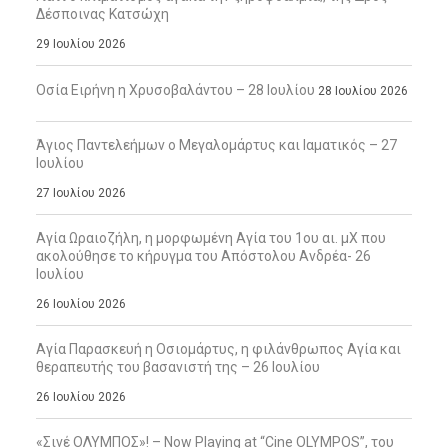
Δέσποινας Κατσώχη
29 Ιουλίου 2026
Οσία Ειρήνη η Χρυσοβαλάντου – 28 Ιουλίου
28 Ιουλίου 2026
Άγιος Παντελεήμων ο Μεγαλομάρτυς και Ιαματικός – 27
Ιουλίου
27 Ιουλίου 2026
Αγία Ωραιοζήλη, η μορφωμένη Αγία του 1ου αι. μΧ που
ακολούθησε το κήρυγμα του Απόστολου Ανδρέα- 26
Ιουλίου
26 Ιουλίου 2026
Αγία Παρασκευή η Οσιομάρτυς, η φιλάνθρωπος Αγία και
θεραπευτής του βασανιστή της – 26 Ιουλίου
26 Ιουλίου 2026
«Σινέ ΟΛΥΜΠΟΣ»! – Now Playing at “Cine OLYMPOS”, του