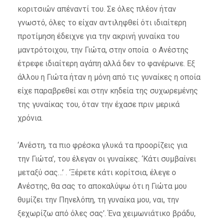
κοριτσιών απέναντί του. Σε όλες πλέον ήταν
γνωστό, όλες το είχαν αντιληφθεί ότι ιδιαίτερη
προτίμηση έδειχνε για την ακρινή γυναίκα του
μαντρότοιχου, την Γιώτα, στην οποία ο Ανέστης
έτρεφε ιδιαίτερη αγάπη αλλά δεν το φανέρωνε. Εξ
άλλου η Γιώτα ήταν η μόνη από τις γυναίκες η οποία
είχε παραβρεθεί και στην κηδεία της συχωρεμένης
της γυναίκας του, όταν την έχασε πριν μερικά
χρόνια.
‘Ανέστη, τα πιο φρέσκα γλυκά τα προορίζεις για
την Γιώτα’, του έλεγαν οι γυναίκες. ‘Κάτι συμβαίνει
μεταξύ σας…’ . ‘Ξέρετε κάτι κορίτσια, έλεγε ο
Ανέστης, θα σας το αποκαλύψω ότι η Γιώτα μου
θυμίζει την Πηνελόπη, τη γυναίκα μου, ναι, την
ξεχωρίζω από όλες σας’. Ένα χειμωνιάτικο βράδυ,