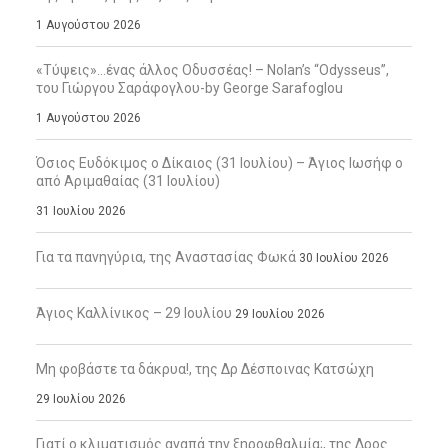
1 Αυγούστου 2026
«Τύψεις»…ένας άλλος Οδυσσέας! – Nolan’s “Odysseus”,
του Γιώργου Σαράφογλου-by George Sarafoglou
1 Αυγούστου 2026
Όσιος Ευδόκιμος ο Δίκαιος (31 Ιουλίου) – Άγιος Ιωσήφ ο
από Αριμαθαίας (31 Ιουλίου)
31 Ιουλίου 2026
Για τα πανηγύρια, της Αναστασίας Φωκά
30 Ιουλίου 2026
Άγιος Καλλίνικος – 29 Ιουλίου
29 Ιουλίου 2026
Μη φοβάστε τα δάκρυα!, της Δρ Δέσποινας Κατσώχη
29 Ιουλίου 2026
Γιατί ο κλιματισμός αγαπά την ξηροφθαλμία;, της Δρος