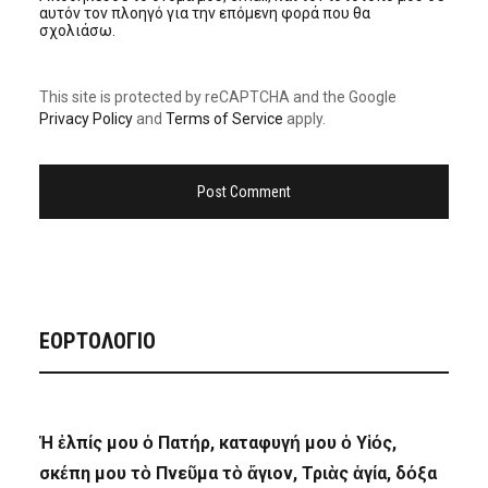
αυτόν τον πλοηγό για την επόμενη φορά που θα
σχολιάσω.
This site is protected by reCAPTCHA and the Google
Privacy Policy
and
Terms of Service
apply.
ΕΟΡΤΟΛΟΓΙΟ
Ἡ ἐλπίς μου ὁ Πατήρ, καταφυγή μου ὁ Υἱός,
σκέπη μου τὸ Πνεῦμα τὸ ἅγιον, Τριὰς ἁγία, δόξα