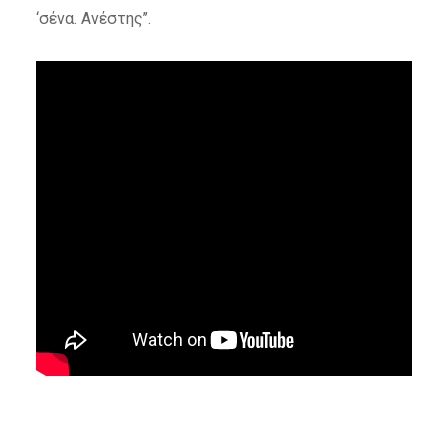
‘σένα. Ανέστης’’.