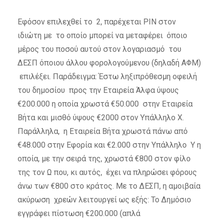
Εφόσον επιλεχθεί το 2, παρέχεται PIN στον
ιδιώτη με το οποίο μπορεί να μεταφέρει όποιο
μέρος του ποσού αυτού στον λογαριασμό του
ΔΕΣΠ όποιου άλλου φορολογούμενου (δηλαδή ΑΦΜ)
επιλέξει. Παράδειγμα: Έστω ληξιπρόθεσμη οφειλή
του δημοσίου προς την Εταιρεία Άλφα ύψους
€200.000 η οποία χρωστά €50.000 στην Εταιρεία
Βήτα και μισθό ύψους €2000 στον Υπάλληλο Χ.
Παράλληλα, η Εταιρεία Βήτα χρωστά πάνω από
€48.000 στην Εφορία και €2.000 στην Υπάλληλο Υ η
οποία, με την σειρά της, χρωστά €800 στον φίλο
της τον Ω που, κι αυτός, έχει να πληρώσει φόρους
άνω των €800 στο κράτος. Με το ΔΕΣΠ, η αμοιβαία
ακύρωση χρεών λειτουργεί ως εξής: Το Δημόσιο
εγγράφει πίστωση €200.000 (απλά