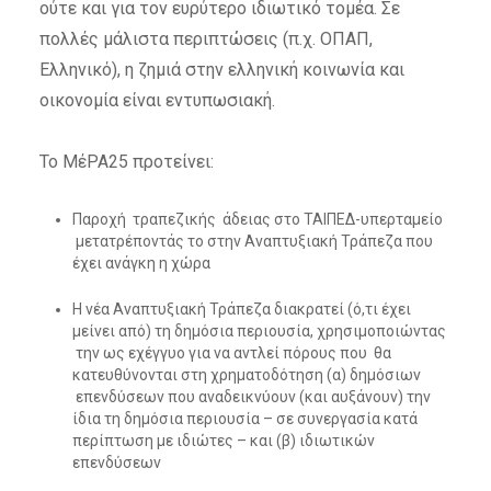
ούτε και για τον ευρύτερο ιδιωτικό τομέα. Σε
πολλές μάλιστα περιπτώσεις (π.χ. ΟΠΑΠ,
Ελληνικό), η ζημιά στην ελληνική κοινωνία και
οικονομία είναι εντυπωσιακή.
Το ΜέΡΑ25 προτείνει:
Παροχή τραπεζικής άδειας στο ΤΑΙΠΕΔ-υπερταμείο
μετατρέποντάς το στην Αναπτυξιακή Τράπεζα που
έχει ανάγκη η χώρα
Η νέα Αναπτυξιακή Τράπεζα διακρατεί (ό,τι έχει
μείνει από) τη δημόσια περιουσία, χρησιμοποιώντας
την ως εχέγγυο για να αντλεί πόρους που θα
κατευθύνονται στη χρηματοδότηση (α) δημόσιων
επενδύσεων που αναδεικνύουν (και αυξάνουν) την
ίδια τη δημόσια περιουσία – σε συνεργασία κατά
περίπτωση με ιδιώτες – και (β) ιδιωτικών
επενδύσεων