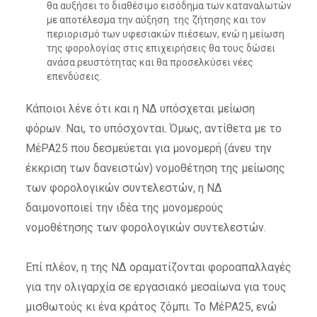
θα αυξήσει το διαθέσιμο εισόδημα των καταναλωτών
με αποτέλεσμα την αύξηση της ζήτησης και τον
περιορισμό των υφεσιακών πιέσεων, ενώ η μείωση
της φορολογίας στις επιχειρήσεις θα τους δώσει
ανάσα ρευστότητας και θα προσελκύσει νέες
επενδύσεις.
Κάποιοι λένε ότι και η ΝΔ υπόσχεται μείωση
φόρων. Ναι, το υπόσχονται. Όμως, αντίθετα με το
ΜέΡΑ25 που δεσμεύεται για μονομερή (άνευ την
έκκριση των δανειστών) νομοθέτηση της μείωσης
των φορολογικών συντελεστών, η ΝΔ
δαιμονοποιεί την ιδέα της μονομερούς
νομοθέτησης των φορολογικών συντελεστών.
Επί πλέον, η της ΝΔ οραματίζονται φοροαπαλλαγές
για την ολιγαρχία σε εργασιακό μεσαίωνα για τους
μισθωτούς κι ένα κράτος ζόμπι. Το ΜέΡΑ25, ενώ