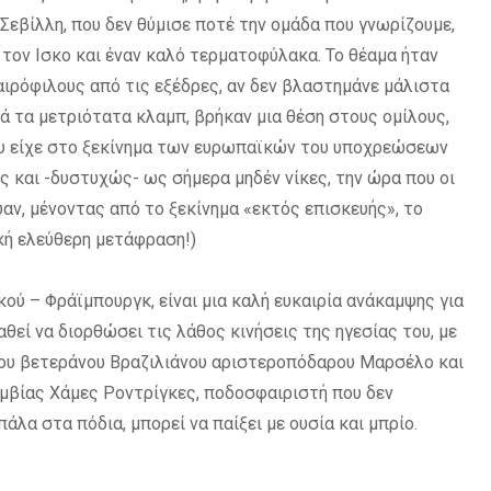
βίλλη, που δεν θύμισε ποτέ την ομάδα που γνωρίζουμε,
 τον Ισκο και έναν καλό τερματοφύλακα. Το θέαμα ήταν
ιρόφιλους από τις εξέδρες, αν δεν βλαστημάνε μάλιστα
τά τα μετριότατα κλαμπ, βρήκαν μια θέση στους ομίλους,
που είχε στο ξεκίνημα των ευρωπαϊκών του υποχρεώσεων
ς και -δυστυχώς- ως σήμερα μηδέν νίκες, την ώρα που οι
αν, μένοντας από το ξεκίνημα «εκτός επισκευής», το
ϊκή ελεύθερη μετάφραση!)
ού – Φράϊμπουργκ, είναι μια καλή ευκαιρία ανάκαμψης για
θεί να διορθώσει τις λάθος κινήσεις της ηγεσίας του, με
ου βετεράνου Βραζιλιάνου αριστεροπόδαρου Μαρσέλο και
ομβίας Χάμες Ροντρίγκες, ποδοσφαιριστή που δεν
άλα στα πόδια, μπορεί να παίξει με ουσία και μπρίο.