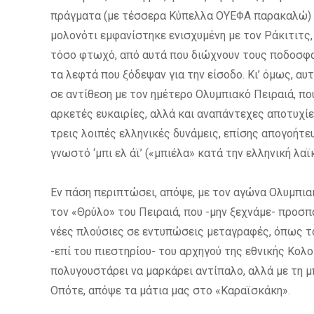
πράγματα (με τέσσερα Κύπελλα ΟΥΕΦΑ παρακαλώ) Σε
μολονότι εμφανίστηκε ενισχυμένη με τον Ράκιτιτς,
τόσο φτωχό, από αυτά που διώχνουν τους ποδοσφα
τα λεφτά που ξόδεψαν για την είσοδο. Κι’ όμως, αυ
σε αντίθεση με τον ημέτερο Ολυμπιακό Πειραιά, 
αρκετές ευκαιρίες, αλλά και αναπάντεχες αποτυχίε
τρεις λοιπές ελληνικές δυνάμεις, επίσης
απογοήτευ
γνωστό ‘μπι ελ άϊ’ («μπιέλα» κατά την ελληνική λα
Εν πάση περιπτώσει, απόψε, με τον αγώνα Ολυμπιακ
τον «Θρύλο» του Πειραιά, που -μην ξεχνάμε- προσπα
νέες πλούσιες σε εντυπώσεις μεταγραφές, όπως τ
-επί του πιεστηρίου- του αρχηγού της εθνικής Κολ
πολυγουστάρει να μαρκάρει αντίπαλο, αλλά με τη μπ
Οπότε, απόψε τα μάτια μας στο «Καραϊσκάκη».