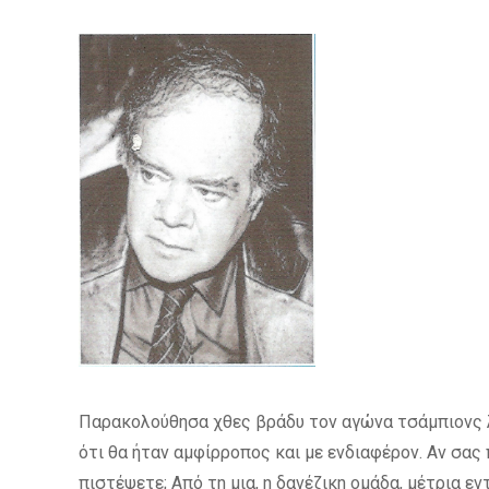
Παρακολούθησα χθες βράδυ τον αγώνα τσάμπιονς λ
ότι θα ήταν αμφίρροπος και με ενδιαφέρον. Αν σα
πιστέψετε; Από τη μια, η δανέζικη ομάδα, μέτρια ε