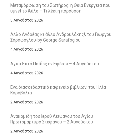
Μεταμόρφωση του Σωτήρος: η Θεία Ενέργεια που
υμνεί το Άϋλο – Τι λέει η παράδοση
5 Αυγούστου 2026
Άλλο Ανδρέας κι άλλο Ανδρουλάκης!, του Γιώργου
Σαράφογλου-by George Sarafoglou
4 Αυγούστου 2026
Άγιοι Επτά Παίδες εν Εφέσω – 4 Αυγούστου
4 Αυγούστου 2026
Ενα διασκεδαστικό καφενείο βιβλίων, του Ηλία
Καραβόλια
2 Αυγούστου 2026
Ανακομιδή του Ιερού Λειψάνου του Αγίου
Πρωτομάρτυρα Στεφάνου – 2 Αυγούστου
2 Αυγούστου 2026