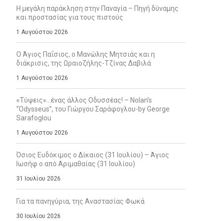
Η μεγάλη παράκληση στην Παναγία – Πηγή δύναμης
και προστασίας για τους πιστούς
1 Αυγούστου 2026
Ο Άγιος Παΐσιος, ο Μανώλης Μητσιάς και η
διάκρισις, της Ωραιοζήλης-Τζίνας Δαβιλά
1 Αυγούστου 2026
«Τύψεις»…ένας άλλος Οδυσσέας! – Nolan’s
“Odysseus”, του Γιώργου Σαράφογλου-by George
Sarafoglou
1 Αυγούστου 2026
Όσιος Ευδόκιμος ο Δίκαιος (31 Ιουλίου) – Άγιος
Ιωσήφ ο από Αριμαθαίας (31 Ιουλίου)
31 Ιουλίου 2026
Για τα πανηγύρια, της Αναστασίας Φωκά
30 Ιουλίου 2026