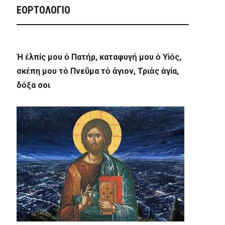
ΕΟΡΤΟΛΟΓΙΟ
Ἡ ἐλπίς μου ὁ Πατήρ, καταφυγή μου ὁ Υἱός,
σκέπη μου τὸ Πνεῦμα τὸ ἅγιον, Τριὰς ἁγία,
δόξα σοι