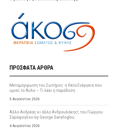
ΠΡΌΣΦΑΤΑ ΆΡΘΡΑ
Μεταμόρφωση του Σωτήρος: η Θεία Ενέργεια που
υμνεί το Άϋλο – Τι λέει η παράδοση
5 Αυγούστου 2026
Άλλο Ανδρέας κι άλλο Ανδρουλάκης!, του Γιώργου
Σαράφογλου-by George Sarafoglou
4 Αυγούστου 2026