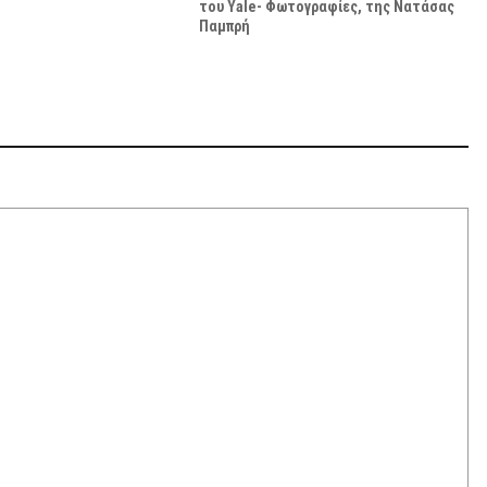
του Yale- Φωτογραφίες, της Νατάσας
Παμπρή