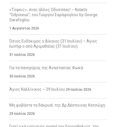
«Τύψεις»…ένας άλλος Οδυσσέας! – Nolan’s
“Odysseus”, του Γιώργου Σαράφογλου-by George
Sarafoglou
1 Αυγούστου 2026
Όσιος Ευδόκιμος ο Δίκαιος (31 Ιουλίου) – Άγιος
Ιωσήφ ο από Αριμαθαίας (31 Ιουλίου)
31 Ιουλίου 2026
Για τα πανηγύρια, της Αναστασίας Φωκά
30 Ιουλίου 2026
Άγιος Καλλίνικος – 29 Ιουλίου
29 Ιουλίου 2026
Μη φοβάστε τα δάκρυα!, της Δρ Δέσποινας Κατσώχη
29 Ιουλίου 2026
Γιατί ο κλιματισμός αγαπά την ξηροφθαλμία;, της