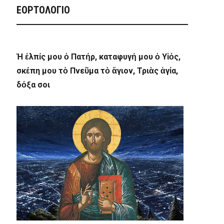
ΕΟΡΤΟΛΟΓΙΟ
Ἡ ἐλπίς μου ὁ Πατήρ, καταφυγή μου ὁ Υἱός,
σκέπη μου τὸ Πνεῦμα τὸ ἅγιον, Τριὰς ἁγία,
δόξα σοι