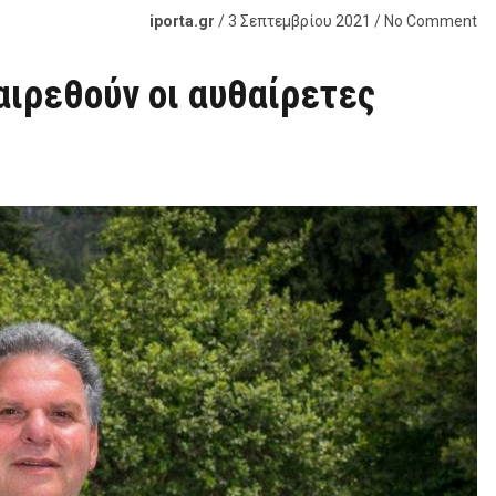
iporta.gr
/ 3 Σεπτεμβρίου 2021 / No Comment
ιρεθούν οι αυθαίρετες
!