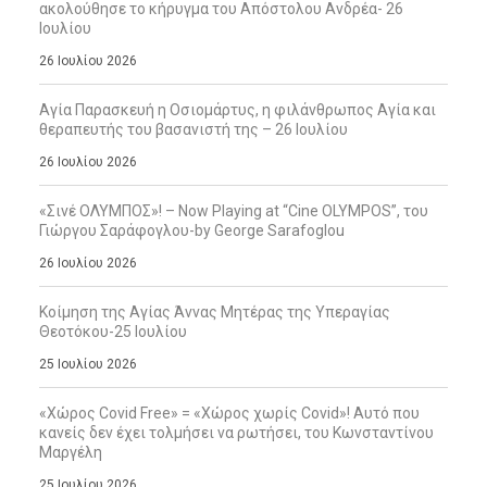
ακολούθησε το κήρυγμα του Απόστολου Ανδρέα- 26
Ιουλίου
26 Ιουλίου 2026
Αγία Παρασκευή η Οσιομάρτυς, η φιλάνθρωπος Αγία και
θεραπευτής του βασανιστή της – 26 Ιουλίου
26 Ιουλίου 2026
«Σινέ ΟΛΥΜΠΟΣ»! – Now Playing at “Cine OLYMPOS”, του
Γιώργου Σαράφογλου-by George Sarafoglou
26 Ιουλίου 2026
Κοίμηση της Αγίας Άννας Μητέρας της Υπεραγίας
Θεοτόκου-25 Ιουλίου
25 Ιουλίου 2026
«Χώρος Covid Free» = «Χώρος χωρίς Covid»! Αυτό που
κανείς δεν έχει τολμήσει να ρωτήσει, του Κωνσταντίνου
Μαργέλη
25 Ιουλίου 2026