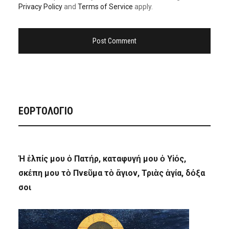
Privacy Policy
and
Terms of Service
apply.
ΕΟΡΤΟΛΟΓΙΟ
Ἡ ἐλπίς μου ὁ Πατήρ, καταφυγή μου ὁ Υἱός,
σκέπη μου τὸ Πνεῦμα τὸ ἅγιον, Τριὰς ἁγία, δόξα
σοι