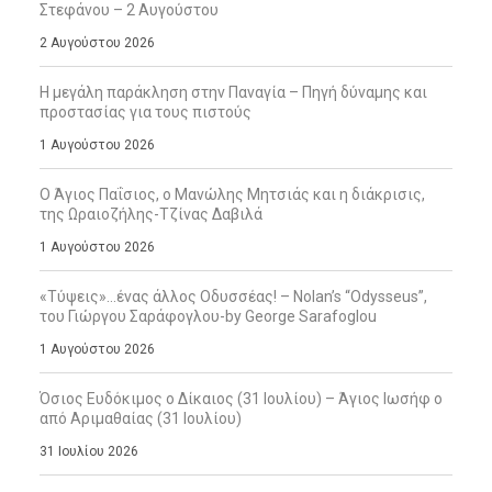
Στεφάνου – 2 Αυγούστου
2 Αυγούστου 2026
Η μεγάλη παράκληση στην Παναγία – Πηγή δύναμης και
προστασίας για τους πιστούς
1 Αυγούστου 2026
Ο Άγιος Παΐσιος, ο Μανώλης Μητσιάς και η διάκρισις,
της Ωραιοζήλης-Τζίνας Δαβιλά
1 Αυγούστου 2026
«Τύψεις»…ένας άλλος Οδυσσέας! – Nolan’s “Odysseus”,
του Γιώργου Σαράφογλου-by George Sarafoglou
1 Αυγούστου 2026
Όσιος Ευδόκιμος ο Δίκαιος (31 Ιουλίου) – Άγιος Ιωσήφ ο
από Αριμαθαίας (31 Ιουλίου)
31 Ιουλίου 2026