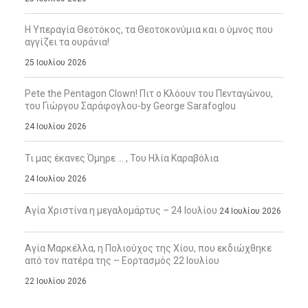
Η Υπεραγία Θεοτόκος, τα Θεοτοκονύμια και ο ύμνος που
αγγίζει τα ουράνια!
25 Ιουλίου 2026
Pete the Pentagon Clown! Πιτ ο Κλόουν του Πενταγώνου,
του Γιώργου Σαράφογλου-by George Sarafoglou
24 Ιουλίου 2026
Τι μας έκανες Όμηρε … , Του Ηλία Καραβόλια
24 Ιουλίου 2026
Αγία Χριστίνα η μεγαλομάρτυς – 24 Ιουλίου
24 Ιουλίου 2026
Αγία Μαρκέλλα, η Πολιούχος της Χίου, που εκδιώχθηκε
από τον πατέρα της – Εορτασμός 22 Ιουλίου
22 Ιουλίου 2026