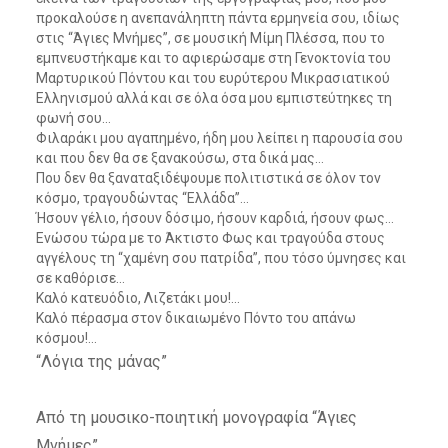
προκαλούσε η ανεπανάληπτη πάντα ερμηνεία σου, ιδίως
στις “Άγιες Μνήμες”, σε μουσική Μίμη Πλέσσα, που το
εμπνευστήκαμε και το αφιερώσαμε στη Γενοκτονία του
Μαρτυρικού Πόντου και του ευρύτερου Μικρασιατικού
Ελληνισμού αλλά και σε όλα όσα μου εμπιστεύτηκες τη
φωνή σου…
Φιλαράκι μου αγαπημένο, ήδη μου λείπει η παρουσία σου
και που δεν θα σε ξανακούσω, στα δικά μας…
Που δεν θα ξαναταξιδέψουμε πολιτιστικά σε όλον τον
κόσμο, τραγουδώντας “Ελλάδα”…
Ήσουν γέλιο, ήσουν δόσιμο, ήσουν καρδιά, ήσουν φως…
Ενώσου τώρα με το Άκτιστο Φως και τραγούδα στους
αγγέλους τη “χαμένη σου πατρίδα”, που τόσο ύμνησες και
σε καθόρισε…
Καλό κατευόδιο, Λιζετάκι μου!…
Καλό πέρασμα στον δικαιωμένο Πόντο του απάνω
κόσμου!…
“Λόγια της μάνας”
Από τη μουσικο-ποιητική μονογραφία “Άγιες
Μνήμες”