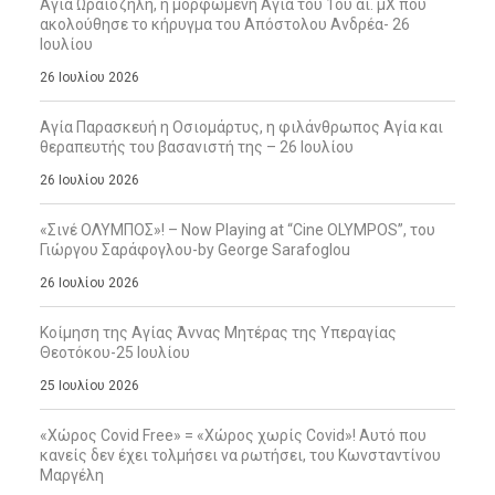
Αγία Ωραιοζήλη, η μορφωμένη Αγία του 1ου αι. μΧ που
ακολούθησε το κήρυγμα του Απόστολου Ανδρέα- 26
Ιουλίου
26 Ιουλίου 2026
Αγία Παρασκευή η Οσιομάρτυς, η φιλάνθρωπος Αγία και
θεραπευτής του βασανιστή της – 26 Ιουλίου
26 Ιουλίου 2026
«Σινέ ΟΛΥΜΠΟΣ»! – Now Playing at “Cine OLYMPOS”, του
Γιώργου Σαράφογλου-by George Sarafoglou
26 Ιουλίου 2026
Κοίμηση της Αγίας Άννας Μητέρας της Υπεραγίας
Θεοτόκου-25 Ιουλίου
25 Ιουλίου 2026
«Χώρος Covid Free» = «Χώρος χωρίς Covid»! Αυτό που
κανείς δεν έχει τολμήσει να ρωτήσει, του Κωνσταντίνου
Μαργέλη