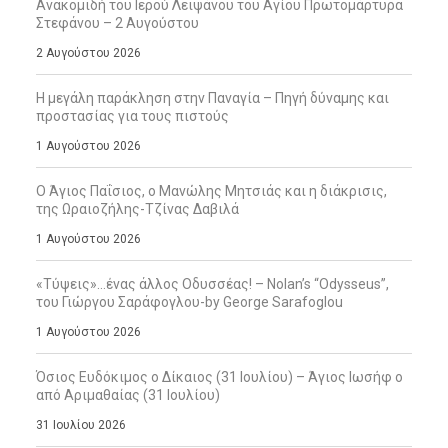
Ανακομιδή του Ιερού Λειψάνου του Αγίου Πρωτομάρτυρα
Στεφάνου – 2 Αυγούστου
2 Αυγούστου 2026
Η μεγάλη παράκληση στην Παναγία – Πηγή δύναμης και
προστασίας για τους πιστούς
1 Αυγούστου 2026
Ο Άγιος Παΐσιος, ο Μανώλης Μητσιάς και η διάκρισις,
της Ωραιοζήλης-Τζίνας Δαβιλά
1 Αυγούστου 2026
«Τύψεις»…ένας άλλος Οδυσσέας! – Nolan’s “Odysseus”,
του Γιώργου Σαράφογλου-by George Sarafoglou
1 Αυγούστου 2026
Όσιος Ευδόκιμος ο Δίκαιος (31 Ιουλίου) – Άγιος Ιωσήφ ο
από Αριμαθαίας (31 Ιουλίου)
31 Ιουλίου 2026