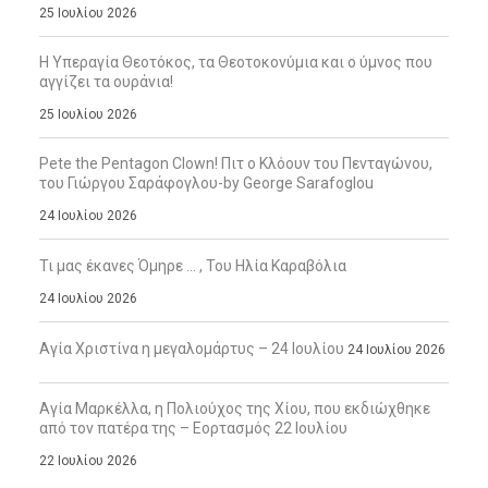
25 Ιουλίου 2026
Η Υπεραγία Θεοτόκος, τα Θεοτοκονύμια και ο ύμνος που
αγγίζει τα ουράνια!
25 Ιουλίου 2026
Pete the Pentagon Clown! Πιτ ο Κλόουν του Πενταγώνου,
του Γιώργου Σαράφογλου-by George Sarafoglou
24 Ιουλίου 2026
Τι μας έκανες Όμηρε … , Του Ηλία Καραβόλια
24 Ιουλίου 2026
Αγία Χριστίνα η μεγαλομάρτυς – 24 Ιουλίου
24 Ιουλίου 2026
Αγία Μαρκέλλα, η Πολιούχος της Χίου, που εκδιώχθηκε
από τον πατέρα της – Εορτασμός 22 Ιουλίου
22 Ιουλίου 2026