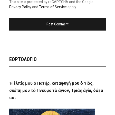
This site is protected by reCAPTCHA and the Google
Privacy Policy
and
Terms of Service
apply.
ΕΟΡΤΟΛΟΓΙΟ
Ἡ ἐλπίς μου ὁ Πατήρ, καταφυγή μου ὁ Υἱός,
σκέπη μου τὸ Πνεῦμα τὸ ἅγιον, Τριὰς ἁγία, δόξα
σοι