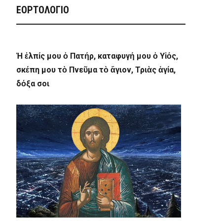
ΕΟΡΤΟΛΟΓΙΟ
Ἡ ἐλπίς μου ὁ Πατήρ, καταφυγή μου ὁ Υἱός,
σκέπη μου τὸ Πνεῦμα τὸ ἅγιον, Τριὰς ἁγία,
δόξα σοι