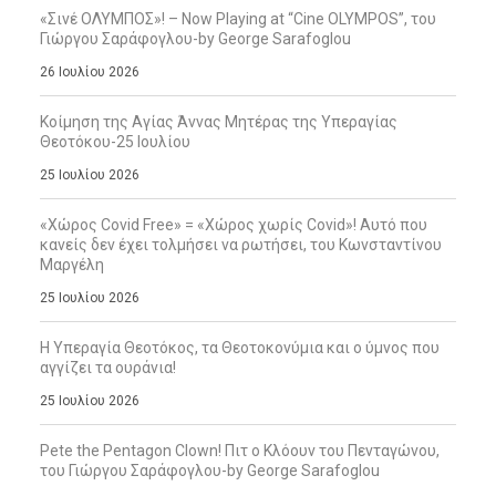
«Σινέ ΟΛΥΜΠΟΣ»! – Now Playing at “Cine OLYMPOS”, του
Γιώργου Σαράφογλου-by George Sarafoglou
26 Ιουλίου 2026
Κοίμηση της Αγίας Άννας Μητέρας της Υπεραγίας
Θεοτόκου-25 Ιουλίου
25 Ιουλίου 2026
«Χώρος Covid Free» = «Χώρος χωρίς Covid»! Αυτό που
κανείς δεν έχει τολμήσει να ρωτήσει, του Κωνσταντίνου
Μαργέλη
25 Ιουλίου 2026
Η Υπεραγία Θεοτόκος, τα Θεοτοκονύμια και ο ύμνος που
αγγίζει τα ουράνια!
25 Ιουλίου 2026
Pete the Pentagon Clown! Πιτ ο Κλόουν του Πενταγώνου,
του Γιώργου Σαράφογλου-by George Sarafoglou