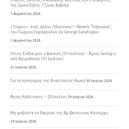
Ο Άγιος Παΐσιος, ο Μανώλης Μητσιάς και η διάκρισις,
της Ωραιοζήλης-Τζίνας Δαβιλά
1 Αυγούστου 2026
«Τύψεις»…ένας άλλος Οδυσσέας! – Nolan’s “Odysseus”,
του Γιώργου Σαράφογλου-by George Sarafoglou
1 Αυγούστου 2026
Όσιος Ευδόκιμος ο Δίκαιος (31 Ιουλίου) – Άγιος Ιωσήφ ο
από Αριμαθαίας (31 Ιουλίου)
31 Ιουλίου 2026
Για τα πανηγύρια, της Αναστασίας Φωκά
30 Ιουλίου 2026
Άγιος Καλλίνικος – 29 Ιουλίου
29 Ιουλίου 2026
Μη φοβάστε τα δάκρυα!, της Δρ Δέσποινας Κατσώχη
29 Ιουλίου 2026