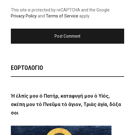
This site is protected by reCAPTCHA and the Google
Privacy Policy
and
Terms of Service
apply.
ΕΟΡΤΟΛΟΓΙΟ
Ἡ ἐλπίς μου ὁ Πατήρ, καταφυγή μου ὁ Υἱός,
σκέπη μου τὸ Πνεῦμα τὸ ἅγιον, Τριὰς ἁγία, δόξα
σοι