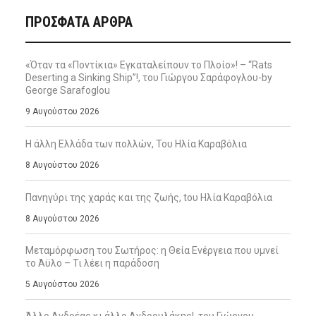
ΠΡΌΣΦΑΤΑ ΆΡΘΡΑ
«Όταν τα «Ποντίκια» Εγκαταλείπουν το Πλοίο»! – “Rats
Deserting a Sinking Ship”!, του Γιώργου Σαράφογλου-by
George Sarafoglou
9 Αυγούστου 2026
Η άλλη Ελλάδα των πολλών, Του Ηλία Καραβόλια
8 Αυγούστου 2026
Πανηγύρι της χαράς και της ζωής, tου Ηλία Καραβόλια
8 Αυγούστου 2026
Μεταμόρφωση του Σωτήρος: η Θεία Ενέργεια που υμνεί
το Άϋλο – Τι λέει η παράδοση
5 Αυγούστου 2026