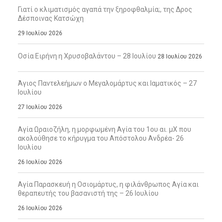
Γιατί ο κλιματισμός αγαπά την ξηροφθαλμία;, της Δρος
Δέσποινας Κατσώχη
29 Ιουλίου 2026
Οσία Ειρήνη η Χρυσοβαλάντου – 28 Ιουλίου
28 Ιουλίου 2026
Άγιος Παντελεήμων ο Μεγαλομάρτυς και Ιαματικός – 27
Ιουλίου
27 Ιουλίου 2026
Αγία Ωραιοζήλη, η μορφωμένη Αγία του 1ου αι. μΧ που
ακολούθησε το κήρυγμα του Απόστολου Ανδρέα- 26
Ιουλίου
26 Ιουλίου 2026
Αγία Παρασκευή η Οσιομάρτυς, η φιλάνθρωπος Αγία και
θεραπευτής του βασανιστή της – 26 Ιουλίου
26 Ιουλίου 2026