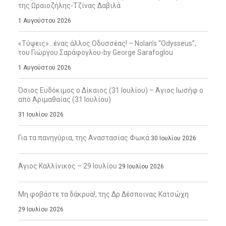
της Ωραιοζήλης-Τζίνας Δαβιλά
1 Αυγούστου 2026
«Τύψεις»…ένας άλλος Οδυσσέας! – Nolan’s “Odysseus”,
του Γιώργου Σαράφογλου-by George Sarafoglou
1 Αυγούστου 2026
Όσιος Ευδόκιμος ο Δίκαιος (31 Ιουλίου) – Άγιος Ιωσήφ ο
από Αριμαθαίας (31 Ιουλίου)
31 Ιουλίου 2026
Για τα πανηγύρια, της Αναστασίας Φωκά
30 Ιουλίου 2026
Άγιος Καλλίνικος – 29 Ιουλίου
29 Ιουλίου 2026
Μη φοβάστε τα δάκρυα!, της Δρ Δέσποινας Κατσώχη
29 Ιουλίου 2026