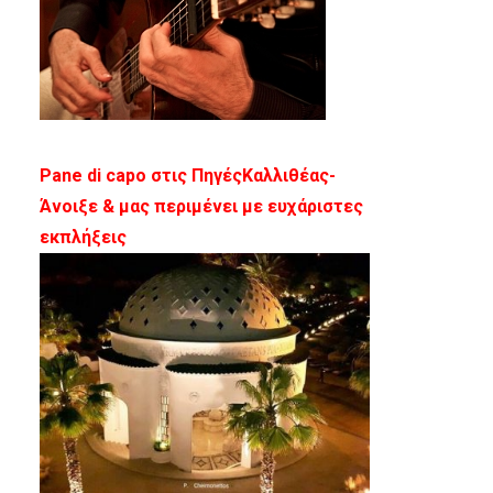
Pane di capo στις Πηγές
Καλλιθέας-
Άνοιξε & μας περιμένει με ευχάριστες
εκπλήξεις