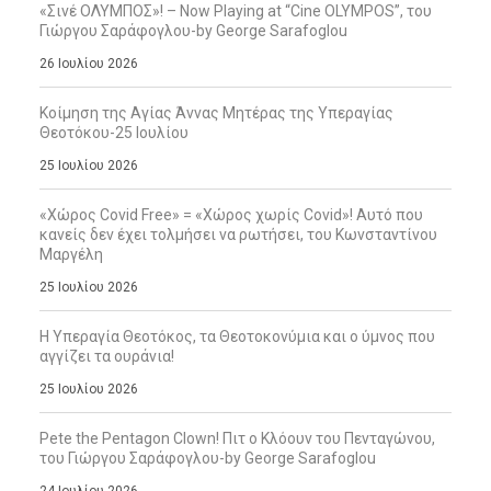
«Σινέ ΟΛΥΜΠΟΣ»! – Now Playing at “Cine OLYMPOS”, του
Γιώργου Σαράφογλου-by George Sarafoglou
26 Ιουλίου 2026
Κοίμηση της Αγίας Άννας Μητέρας της Υπεραγίας
Θεοτόκου-25 Ιουλίου
25 Ιουλίου 2026
«Χώρος Covid Free» = «Χώρος χωρίς Covid»! Αυτό που
κανείς δεν έχει τολμήσει να ρωτήσει, του Κωνσταντίνου
Μαργέλη
25 Ιουλίου 2026
Η Υπεραγία Θεοτόκος, τα Θεοτοκονύμια και ο ύμνος που
αγγίζει τα ουράνια!
25 Ιουλίου 2026
Pete the Pentagon Clown! Πιτ ο Κλόουν του Πενταγώνου,
του Γιώργου Σαράφογλου-by George Sarafoglou
24 Ιουλίου 2026