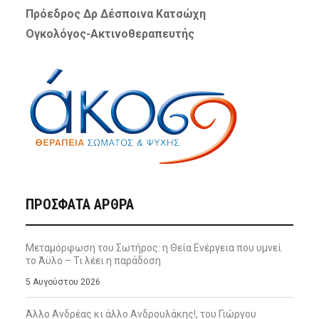
Πρόεδρος Δρ Δέσποινα Κατσώχη
Ογκολόγος-Ακτινοθεραπευτής
ΠΡΌΣΦΑΤΑ ΆΡΘΡΑ
Μεταμόρφωση του Σωτήρος: η Θεία Ενέργεια που υμνεί
το Άϋλο – Τι λέει η παράδοση
5 Αυγούστου 2026
Άλλο Ανδρέας κι άλλο Ανδρουλάκης!, του Γιώργου