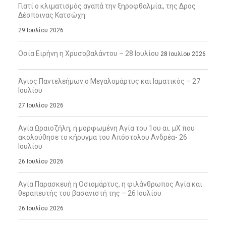
Γιατί ο κλιματισμός αγαπά την ξηροφθαλμία;, της Δρος
Δέσποινας Κατσώχη
29 Ιουλίου 2026
Οσία Ειρήνη η Χρυσοβαλάντου – 28 Ιουλίου
28 Ιουλίου 2026
Άγιος Παντελεήμων ο Μεγαλομάρτυς και Ιαματικός – 27
Ιουλίου
27 Ιουλίου 2026
Αγία Ωραιοζήλη, η μορφωμένη Αγία του 1ου αι. μΧ που
ακολούθησε το κήρυγμα του Απόστολου Ανδρέα- 26
Ιουλίου
26 Ιουλίου 2026
Αγία Παρασκευή η Οσιομάρτυς, η φιλάνθρωπος Αγία και
θεραπευτής του βασανιστή της – 26 Ιουλίου
26 Ιουλίου 2026