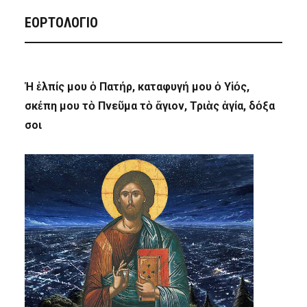
ΕΟΡΤΟΛΟΓΙΟ
Ἡ ἐλπίς μου ὁ Πατήρ, καταφυγή μου ὁ Υἱός,
σκέπη μου τὸ Πνεῦμα τὸ ἅγιον, Τριὰς ἁγία, δόξα
σοι