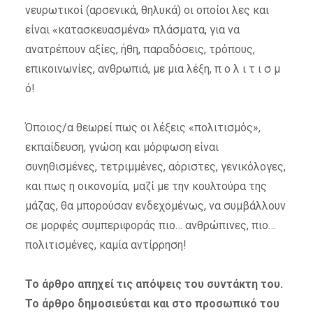
νευρωτικοί (αρσενικά, θηλυκά) οι οποίοι λες και
είναι «κατασκευασμένα» πλάσματα, για να
ανατρέπουν αξίες, ήθη, παραδόσεις, τρόπους,
επικοινωνίες, ανθρωπιά, με μια λέξη, π ο λ ι τ ι σ μ
ό!
Όποιος/α θεωρεί πως οι λέξεις «πολιτισμός»,
εκπαίδευση, γνώση και μόρφωση είναι
συνηθισμένες, τετριμμένες, αόριστες, γενικόλογες,
και πως η οικονομία, μαζί με την κουλτούρα της
μάζας, θα μπορούσαν ενδεχομένως, να συμβάλλουν
σε μορφές συμπεριφοράς πιο… ανθρώπινες, πιο…
πολιτισμένες, καμία αντίρρηση!
Το άρθρο απηχεί τις απόψεις του συντάκτη του.
Το άρθρο δημοσιεύεται και στο προσωπικό του