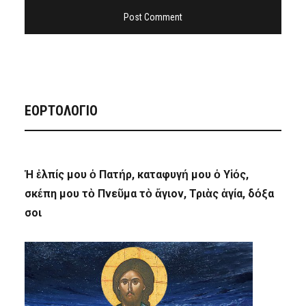
ΕΟΡΤΟΛΟΓΙΟ
Ἡ ἐλπίς μου ὁ Πατήρ, καταφυγή μου ὁ Υἱός,
σκέπη μου τὸ Πνεῦμα τὸ ἅγιον, Τριὰς ἁγία, δόξα
σοι