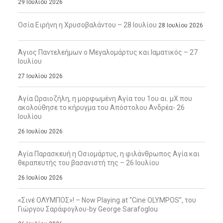
29 Ιουλίου 2026
Οσία Ειρήνη η Χρυσοβαλάντου – 28 Ιουλίου
28 Ιουλίου 2026
Άγιος Παντελεήμων ο Μεγαλομάρτυς και Ιαματικός – 27
Ιουλίου
27 Ιουλίου 2026
Αγία Ωραιοζήλη, η μορφωμένη Αγία του 1ου αι. μΧ που
ακολούθησε το κήρυγμα του Απόστολου Ανδρέα- 26
Ιουλίου
26 Ιουλίου 2026
Αγία Παρασκευή η Οσιομάρτυς, η φιλάνθρωπος Αγία και
θεραπευτής του βασανιστή της – 26 Ιουλίου
26 Ιουλίου 2026
«Σινέ ΟΛΥΜΠΟΣ»! – Now Playing at “Cine OLYMPOS”, του
Γιώργου Σαράφογλου-by George Sarafoglou