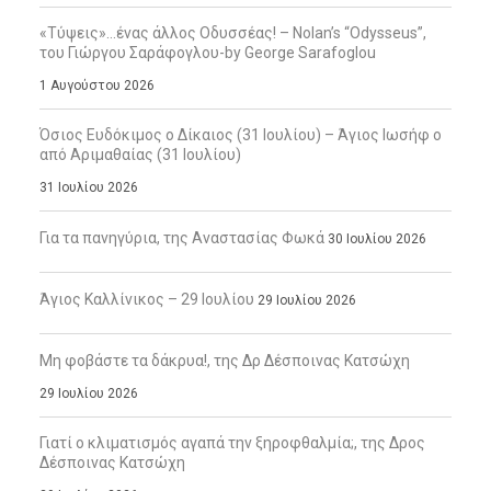
«Τύψεις»…ένας άλλος Οδυσσέας! – Nolan’s “Odysseus”,
του Γιώργου Σαράφογλου-by George Sarafoglou
1 Αυγούστου 2026
Όσιος Ευδόκιμος ο Δίκαιος (31 Ιουλίου) – Άγιος Ιωσήφ ο
από Αριμαθαίας (31 Ιουλίου)
31 Ιουλίου 2026
Για τα πανηγύρια, της Αναστασίας Φωκά
30 Ιουλίου 2026
Άγιος Καλλίνικος – 29 Ιουλίου
29 Ιουλίου 2026
Μη φοβάστε τα δάκρυα!, της Δρ Δέσποινας Κατσώχη
29 Ιουλίου 2026
Γιατί ο κλιματισμός αγαπά την ξηροφθαλμία;, της Δρος
Δέσποινας Κατσώχη