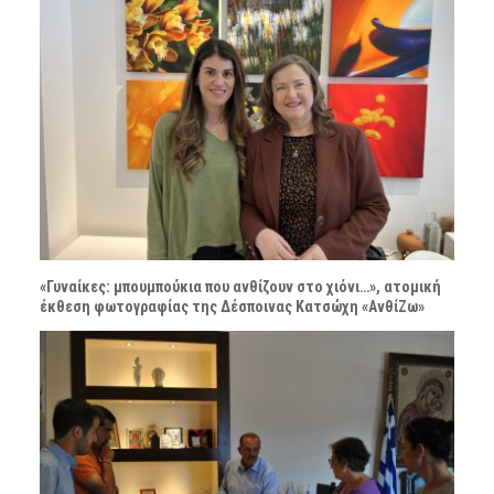
«Γυναίκες: μπουμπούκια που ανθίζουν στο χιόνι…», ατομική
έκθεση φωτογραφίας της Δέσποινας Κατσώχη «ΑνθίΖω»