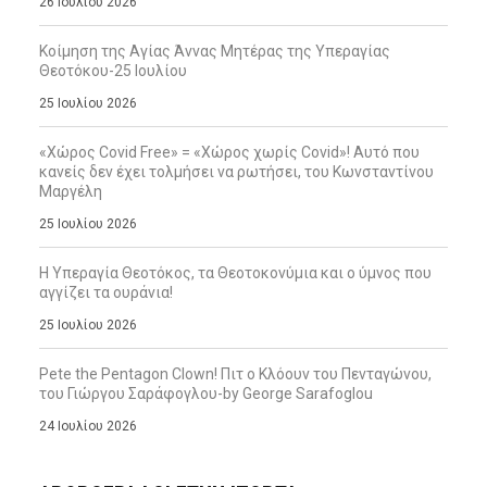
26 Ιουλίου 2026
Κοίμηση της Αγίας Άννας Μητέρας της Υπεραγίας
Θεοτόκου-25 Ιουλίου
25 Ιουλίου 2026
«Χώρος Covid Free» = «Χώρος χωρίς Covid»! Αυτό που
κανείς δεν έχει τολμήσει να ρωτήσει, του Κωνσταντίνου
Μαργέλη
25 Ιουλίου 2026
Η Υπεραγία Θεοτόκος, τα Θεοτοκονύμια και ο ύμνος που
αγγίζει τα ουράνια!
25 Ιουλίου 2026
Pete the Pentagon Clown! Πιτ ο Κλόουν του Πενταγώνου,
του Γιώργου Σαράφογλου-by George Sarafoglou
24 Ιουλίου 2026