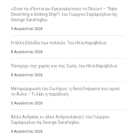
«Όταν τα «Ποντίκια» Εγκαταλείπουν το Πλοίο»! – “Rats
Deserting a Sinking Ship”!, του Γιώργου Σαράφογλου-by
George Sarafoglou
9 Αυγούστου 2026
Η άλλη Ελλάδα των πολλών, Του Ηλία Καραβόλια
8 Αυγούστου 2026
Πανηγύρι της χαράς και της ζωής, tου Ηλία Καραβόλια
8 Αυγούστου 2026
Μεταμόρφωση του Σωτήρος: η Θεία Ενέργεια που υμνεί
το Άϋλο – Τι λέει η παράδοση
5 Αυγούστου 2026
Άλλο Ανδρέας κι άλλο Ανδρουλάκης!, του Γιώργου
Σαράφογλου-by George Sarafoglou
4 Αυγούστου 2026