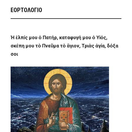
ΕΟΡΤΟΛΟΓΙΟ
Ἡ ἐλπίς μου ὁ Πατήρ, καταφυγή μου ὁ Υἱός,
σκέπη μου τὸ Πνεῦμα τὸ ἅγιον, Τριὰς ἁγία, δόξα
σοι