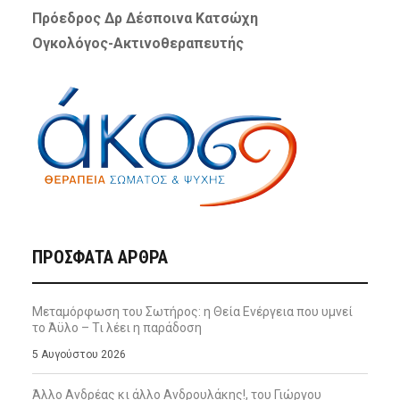
Πρόεδρος Δρ Δέσποινα Κατσώχη
Ογκολόγος-Ακτινοθεραπευτής
ΠΡΌΣΦΑΤΑ ΆΡΘΡΑ
Μεταμόρφωση του Σωτήρος: η Θεία Ενέργεια που υμνεί
το Άϋλο – Τι λέει η παράδοση
5 Αυγούστου 2026
Άλλο Ανδρέας κι άλλο Ανδρουλάκης!, του Γιώργου