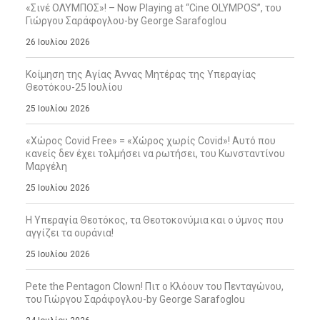
«Σινέ ΟΛΥΜΠΟΣ»! – Now Playing at “Cine OLYMPOS”, του
Γιώργου Σαράφογλου-by George Sarafoglou
26 Ιουλίου 2026
Κοίμηση της Αγίας Άννας Μητέρας της Υπεραγίας
Θεοτόκου-25 Ιουλίου
25 Ιουλίου 2026
«Χώρος Covid Free» = «Χώρος χωρίς Covid»! Αυτό που
κανείς δεν έχει τολμήσει να ρωτήσει, του Κωνσταντίνου
Μαργέλη
25 Ιουλίου 2026
Η Υπεραγία Θεοτόκος, τα Θεοτοκονύμια και ο ύμνος που
αγγίζει τα ουράνια!
25 Ιουλίου 2026
Pete the Pentagon Clown! Πιτ ο Κλόουν του Πενταγώνου,
του Γιώργου Σαράφογλου-by George Sarafoglou