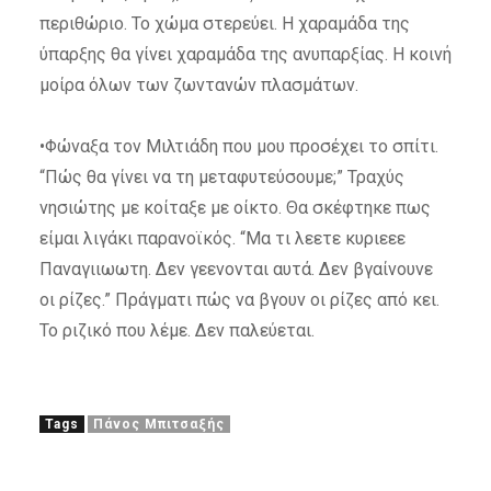
περιθώριο. Το χώμα στερεύει. Η χαραμάδα της
ύπαρξης θα γίνει χαραμάδα της ανυπαρξίας. Η κοινή
μοίρα όλων των ζωντανών πλασμάτων.
•Φώναξα τον Μιλτιάδη που μου προσέχει το σπίτι.
“Πώς θα γίνει να τη μεταφυτεύσουμε;” Τραχύς
νησιώτης με κοίταξε με οίκτο. Θα σκέφτηκε πως
είμαι λιγάκι παρανοϊκός. “Μα τι λεετε κυριεεε
Παναγιιωωτη. Δεν γεενονται αυτά. Δεν βγαίνουνε
οι ρίζες.” Πράγματι πώς να βγουν οι ρίζες από κει.
Το ριζικό που λέμε. Δεν παλεύεται.
Tags
Πάνος Μπιτσαξής