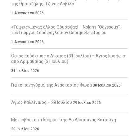
της Ωραιοζήλης-Τζίνας Δαβιλά
1 Αυγούστου 2026
«Τύψεις»…ένας άλλος Οδυσσέας! – Nolan’s “Odysseus”,
του Γιώργου Σαράφογλου-by George Sarafoglou
1 Αυγούστου 2026
Όσιος Ευδόκιμος ο Δίκαιος (31 Ιουλίου) – Άγιος Ιωσήφ ο
από Αριμαθαίας (31 Ιουλίου)
31 Ιουλίου 2026
Για τα πανηγύρια, της Αναστασίας Φωκά
30 Ιουλίου 2026
Άγιος Καλλίνικος – 29 Ιουλίου
29 Ιουλίου 2026
Μη φοβάστε τα δάκρυα!, της Δρ Δέσποινας Κατσώχη
29 Ιουλίου 2026