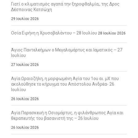
Γιατί ο κλιματισμός αγαπά την ξηροφθαλμία;, της Δρος
Δέσποινας Κατσώχη
29 Ιουλίου 2026
Οσία Ειρήνη η Χρυσοβαλάντου – 28 Ιουλίου
28 Ιουλίου 2026
Άγιος Παντελεήμων ο Μεγαλομάρτυς και Ιαματικός – 27
Ιουλίου
27 Ιουλίου 2026
Αγία Ωραιοζήλη, η μορφωμένη Αγία του 1ου αι. μΧ που
ακολούθησε το κήρυγμα του Απόστολου Ανδρέα- 26
Ιουλίου
26 Ιουλίου 2026
Αγία Παρασκευή η Οσιομάρτυς, η φιλάνθρωπος Αγία και
θεραπευτής του βασανιστή της – 26 Ιουλίου
26 Ιουλίου 2026