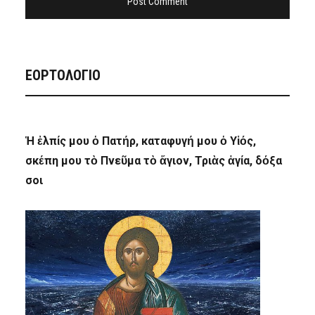
ΕΟΡΤΟΛΟΓΙΟ
Ἡ ἐλπίς μου ὁ Πατήρ, καταφυγή μου ὁ Υἱός,
σκέπη μου τὸ Πνεῦμα τὸ ἅγιον, Τριὰς ἁγία, δόξα
σοι