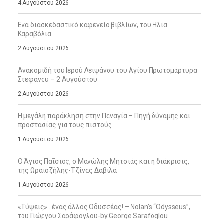
4 Αυγούστου 2026
Ενα διασκεδαστικό καφενείο βιβλίων, του Ηλία
Καραβόλια
2 Αυγούστου 2026
Ανακομιδή του Ιερού Λειψάνου του Αγίου Πρωτομάρτυρα
Στεφάνου – 2 Αυγούστου
2 Αυγούστου 2026
Η μεγάλη παράκληση στην Παναγία – Πηγή δύναμης και
προστασίας για τους πιστούς
1 Αυγούστου 2026
Ο Άγιος Παΐσιος, ο Μανώλης Μητσιάς και η διάκρισις,
της Ωραιοζήλης-Τζίνας Δαβιλά
1 Αυγούστου 2026
«Τύψεις»…ένας άλλος Οδυσσέας! – Nolan’s “Odysseus”,
του Γιώργου Σαράφογλου-by George Sarafoglou