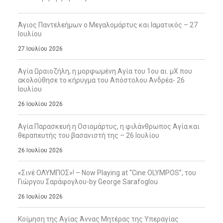
Άγιος Παντελεήμων ο Μεγαλομάρτυς και Ιαματικός – 27
Ιουλίου
27 Ιουλίου 2026
Αγία Ωραιοζήλη, η μορφωμένη Αγία του 1ου αι. μΧ που
ακολούθησε το κήρυγμα του Απόστολου Ανδρέα- 26
Ιουλίου
26 Ιουλίου 2026
Αγία Παρασκευή η Οσιομάρτυς, η φιλάνθρωπος Αγία και
θεραπευτής του βασανιστή της – 26 Ιουλίου
26 Ιουλίου 2026
«Σινέ ΟΛΥΜΠΟΣ»! – Now Playing at “Cine OLYMPOS”, του
Γιώργου Σαράφογλου-by George Sarafoglou
26 Ιουλίου 2026
Κοίμηση της Αγίας Άννας Μητέρας της Υπεραγίας