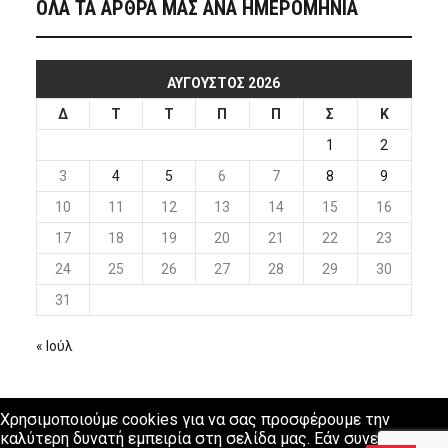
ΟΛΑ ΤΑ ΑΡΘΡΑ ΜΑΣ ΑΝΑ ΗΜΕΡΟΜΗΝΙΑ
ΑΎΓΟΥΣΤΟΣ 2026
Δ
Τ
Τ
Π
Π
Σ
Κ
1
2
3
4
5
6
7
8
9
10
11
12
13
14
15
16
17
18
19
20
21
22
23
24
25
26
27
28
29
30
31
« Ιούλ
Χρησιμοποιούμε cookies για να σας προσφέρουμε την
καλύτερη δυνατή εμπειρία στη σελίδα μας. Εάν συνεχίσετε να