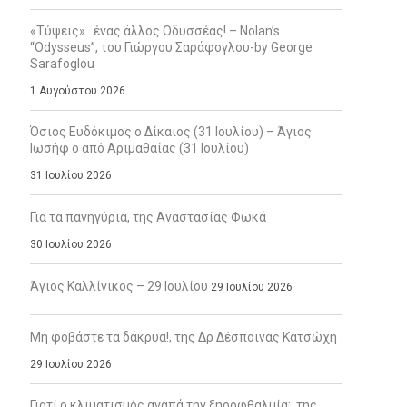
«Τύψεις»…ένας άλλος Οδυσσέας! – Nolan’s
“Odysseus”, του Γιώργου Σαράφογλου-by George
Sarafoglou
1 Αυγούστου 2026
Όσιος Ευδόκιμος ο Δίκαιος (31 Ιουλίου) – Άγιος
Ιωσήφ ο από Αριμαθαίας (31 Ιουλίου)
31 Ιουλίου 2026
Για τα πανηγύρια, της Αναστασίας Φωκά
30 Ιουλίου 2026
Άγιος Καλλίνικος – 29 Ιουλίου
29 Ιουλίου 2026
Μη φοβάστε τα δάκρυα!, της Δρ Δέσποινας Κατσώχη
29 Ιουλίου 2026
Γιατί ο κλιματισμός αγαπά την ξηροφθαλμία;, της