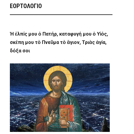
ΕΟΡΤΟΛΟΓΙΟ
Ἡ ἐλπίς μου ὁ Πατήρ, καταφυγή μου ὁ Υἱός,
σκέπη μου τὸ Πνεῦμα τὸ ἅγιον, Τριὰς ἁγία,
δόξα σοι