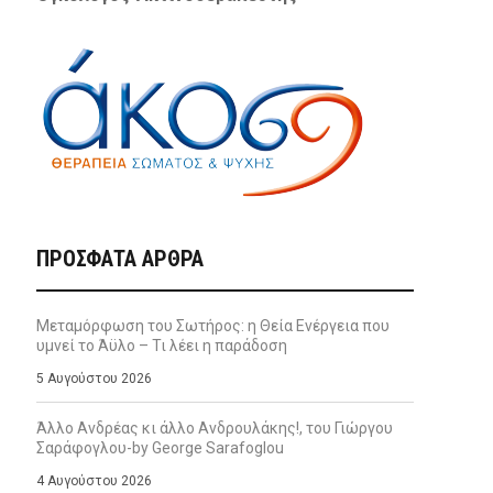
ΠΡΌΣΦΑΤΑ ΆΡΘΡΑ
Μεταμόρφωση του Σωτήρος: η Θεία Ενέργεια που
υμνεί το Άϋλο – Τι λέει η παράδοση
5 Αυγούστου 2026
Άλλο Ανδρέας κι άλλο Ανδρουλάκης!, του Γιώργου
Σαράφογλου-by George Sarafoglou
4 Αυγούστου 2026