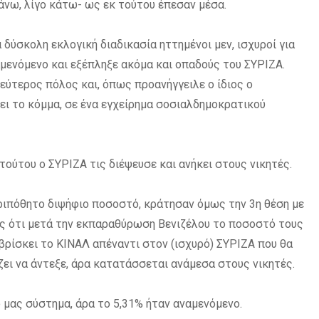
άνω, λίγο κάτω- ως εκ τούτου έπεσαν μέσα.
 δύσκολη εκλογική διαδικασία ηττημένοι μεν, ισχυροί για
αμενόμενο και εξέπληξε ακόμα και οπαδούς του ΣΥΡΙΖΑ.
εύτερος πόλος και, όπως προανήγγειλε ο ίδιος ο
ει το κόμμα, σε ένα εγχείρημα σοσιαλδημοκρατικού
τούτου ο ΣΥΡΙΖΑ τις διέψευσε και ανήκει στους νικητές.
ριπόθητο διψήφιο ποσοστό, κράτησαν όμως την 3η θέση με
ις ότι μετά την εκπαραθύρωση Βενιζέλου το ποσοστό τους
βρίσκει το ΚΙΝΑΛ απέναντι στον (ισχυρό) ΣΥΡΙΖΑ που θα
ζει να άντεξε, άρα κατατάσσεται ανάμεσα στους νικητές.
ό μας σύστημα, άρα το 5,31% ήταν αναμενόμενο.