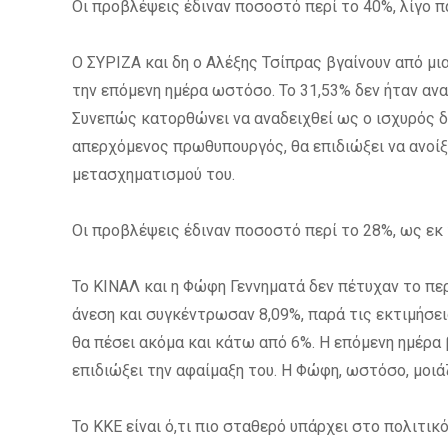
Οι προβλέψεις έδιναν ποσοστό περί το 40%, λίγο π
Ο ΣΥΡΙΖΑ και δη ο Αλέξης Τσίπρας βγαίνουν από μια
την επόμενη ημέρα ωστόσο. Το 31,53% δεν ήταν αν
Συνεπώς κατορθώνει να αναδειχθεί ως ο ισχυρός δ
απερχόμενος πρωθυπουργός, θα επιδιώξει να ανοίξ
μετασχηματισμού του.
Οι προβλέψεις έδιναν ποσοστό περί το 28%, ως εκ 
Το ΚΙΝΑΛ και η Φώφη Γεννηματά δεν πέτυχαν το πε
άνεση και συγκέντρωσαν 8,09%, παρά τις εκτιμήσε
θα πέσει ακόμα και κάτω από 6%. Η επόμενη ημέρα 
επιδιώξει την αφαίμαξη του. Η Φώφη, ωστόσο, μοιά
Το ΚΚΕ είναι ό,τι πιο σταθερό υπάρχει στο πολιτικ