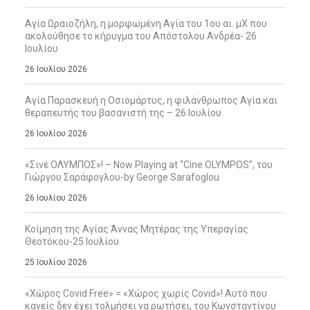
Αγία Ωραιοζήλη, η μορφωμένη Αγία του 1ου αι. μΧ που
ακολούθησε το κήρυγμα του Απόστολου Ανδρέα- 26
Ιουλίου
26 Ιουλίου 2026
Αγία Παρασκευή η Οσιομάρτυς, η φιλάνθρωπος Αγία και
θεραπευτής του βασανιστή της – 26 Ιουλίου
26 Ιουλίου 2026
«Σινέ ΟΛΥΜΠΟΣ»! – Now Playing at “Cine OLYMPOS”, του
Γιώργου Σαράφογλου-by George Sarafoglou
26 Ιουλίου 2026
Κοίμηση της Αγίας Άννας Μητέρας της Υπεραγίας
Θεοτόκου-25 Ιουλίου
25 Ιουλίου 2026
«Χώρος Covid Free» = «Χώρος χωρίς Covid»! Αυτό που
κανείς δεν έχει τολμήσει να ρωτήσει, του Κωνσταντίνου