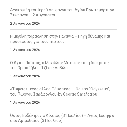
Ανακομιδή του Ιερού Λειψάνου του Αγίου Πρωτομάρτυρα
Στεφάνου – 2 Αυγούστου
2 Αυγούστου 2026
Η μεγάλη παράκληση στην Παναγία – Πηγή δύναμης και
προστασίας για τους πιστούς
1 Αυγούστου 2026
Ο Άγιος Παΐσιος, ο Μανώλης Μητσιάς και η διάκρισις,
της Ωραιοζήλης-Τζίνας Δαβιλά
1 Αυγούστου 2026
«Τύψεις»…ένας άλλος Οδυσσέας! – Nolan’s “Odysseus”,
του Γιώργου Σαράφογλου-by George Sarafoglou
1 Αυγούστου 2026
Όσιος Ευδόκιμος ο Δίκαιος (31 Ιουλίου) – Άγιος Ιωσήφ ο
από Αριμαθαίας (31 Ιουλίου)