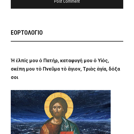
ΕΟΡΤΟΛΟΓΙΟ
Ἡ ἐλπίς μου ὁ Πατήρ, καταφυγή μου ὁ Υἱός,
σκέπη μου τὸ Πνεῦμα τὸ ἅγιον, Τριὰς ἁγία, δόξα
σοι