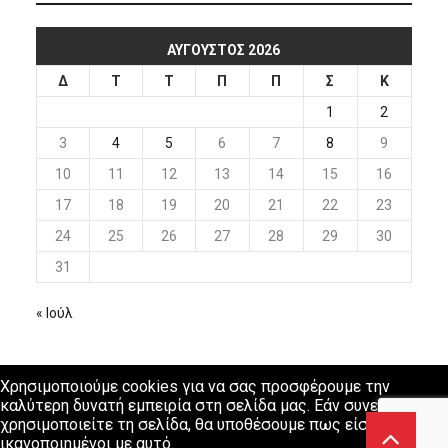
ΑΎΓΟΥΣΤΟΣ 2026
Δ
Τ
Τ
Π
Π
Σ
Κ
1
2
3
4
5
6
7
8
9
10
11
12
13
14
15
16
17
18
19
20
21
22
23
24
25
26
27
28
29
30
31
« Ιούλ
Χρησιμοποιούμε cookies για να σας προσφέρουμε την
καλύτερη δυνατή εμπειρία στη σελίδα μας. Εάν συνεχίσετε να
χρησιμοποιείτε τη σελίδα, θα υποθέσουμε πως είστε
ικανοποιημένοι με αυτό.