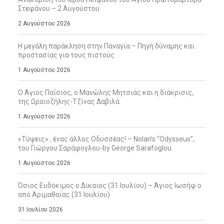
Στεφάνου – 2 Αυγούστου
2 Αυγούστου 2026
Η μεγάλη παράκληση στην Παναγία – Πηγή δύναμης και
προστασίας για τους πιστούς
1 Αυγούστου 2026
Ο Άγιος Παΐσιος, ο Μανώλης Μητσιάς και η διάκρισις,
της Ωραιοζήλης-Τζίνας Δαβιλά
1 Αυγούστου 2026
«Τύψεις»…ένας άλλος Οδυσσέας! – Nolan’s “Odysseus”,
του Γιώργου Σαράφογλου-by George Sarafoglou
1 Αυγούστου 2026
Όσιος Ευδόκιμος ο Δίκαιος (31 Ιουλίου) – Άγιος Ιωσήφ ο
από Αριμαθαίας (31 Ιουλίου)
31 Ιουλίου 2026