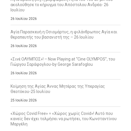
ακολούθησε το κήρυγμα του Απόστολου Ανδρέα- 26
Ιουλίου
26 Ιουλίου 2026
Αγία Παρασκευή η Οσιομάρτυς, η φιλάνθρωπος Αγία και
θεραπευτής του βασανιστή της – 26 Ιουλίου
26 Ιουλίου 2026
«Σινέ ΟΛΥΜΠΟΣ»! – Now Playing at “Cine OLYMPOS”, του
Γιώργου Σαράφογλου-by George Sarafoglou
26 Ιουλίου 2026
Κοίμηση της Αγίας Άννας Μητέρας της Υπεραγίας
Θεοτόκου-25 Ιουλίου
25 Ιουλίου 2026
«Χώρος Covid Free» = «Χώρος χωρίς Covid»! Αυτό που
κανείς δεν έχει τολμήσει να ρωτήσει, του Κωνσταντίνου
Μαργέλη