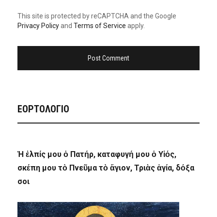
This site is protected by reCAPTCHA and the Google
Privacy Policy
and
Terms of Service
apply.
ΕΟΡΤΟΛΟΓΙΟ
Ἡ ἐλπίς μου ὁ Πατήρ, καταφυγή μου ὁ Υἱός,
σκέπη μου τὸ Πνεῦμα τὸ ἅγιον, Τριὰς ἁγία, δόξα
σοι