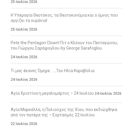
25 Ιουλίου 2026
Η Υπεραγία Θεοτόκος, τα Θεοτοκονύμια και ο ύμνος που
αγγίζει τα ουράνια!
25 Ιουλίου 2026
Pete the Pentagon Clown! Πιτ ο Κλόουν του Πενταγώνου,
του Γιώργου Σαράφογλου-by George Sarafoglou
24 Ιουλίου 2026
Τι μας έκανες Όμηρε … , Του Ηλία Καραβόλια
24 Ιουλίου 2026
Αγία Χριστίνα η μεγαλομάρτυς – 24 Ιουλίου
24 Ιουλίου 2026
Αγία Μαρκέλλα, η Πολιούχος της Χίου, που εκδιώχθηκε
από τον πατέρα της – Εορτασμός 22 Ιουλίου
22 Ιουλίου 2026