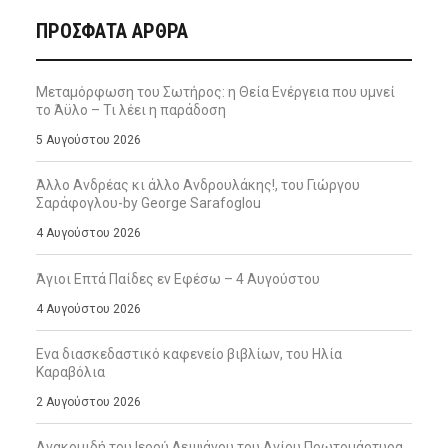
ΠΡΌΣΦΑΤΑ ΆΡΘΡΑ
Μεταμόρφωση του Σωτήρος: η Θεία Ενέργεια που υμνεί
το Άϋλο – Τι λέει η παράδοση
5 Αυγούστου 2026
Άλλο Ανδρέας κι άλλο Ανδρουλάκης!, του Γιώργου
Σαράφογλου-by George Sarafoglou
4 Αυγούστου 2026
Άγιοι Επτά Παίδες εν Εφέσω – 4 Αυγούστου
4 Αυγούστου 2026
Ενα διασκεδαστικό καφενείο βιβλίων, του Ηλία
Καραβόλια
2 Αυγούστου 2026
Ανακομιδή του Ιερού Λειψάνου του Αγίου Πρωτομάρτυρα